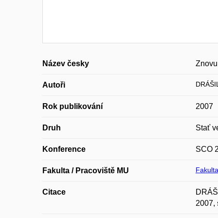
Název česky
Znovup
DRÁŠIL
Autoři
Rok publikování
2007
Druh
Stať v
Konference
SCO 
Fakulta
Fakulta / Pracoviště MU
Citace
DRÁŠIL
2007, 