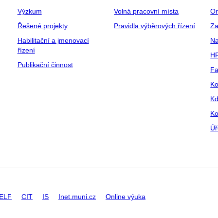
Výzkum
Volná pracovní místa
Or
Řešené projekty
Pravidla výběrových řízení
Za
Habilitační a jmenovací
Na
řízení
HR
Publikační činnost
Fa
Ko
Kd
Ko
Úř
ELF
CIT
IS
Inet.muni.cz
Online výuka