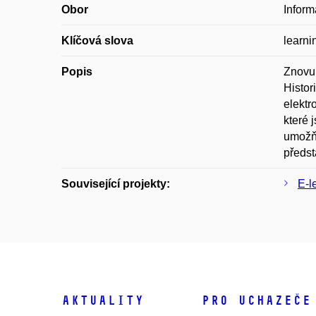
Obor
Inform
Klíčová slova
learni
Popis
Znovup
Histor
elektr
které 
umožňu
předst
Související projekty:
E-l
Aktuality
Pro uchazeče