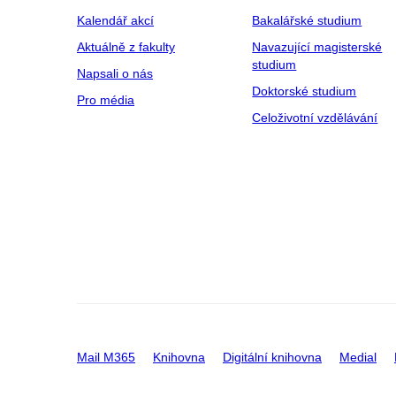
Kalendář akcí
Bakalářské studium
Aktuálně z fakulty
Navazující magisterské
studium
Napsali o nás
Doktorské studium
Pro média
Celoživotní vzdělávání
Mail M365
Knihovna
Digitální knihovna
Medial