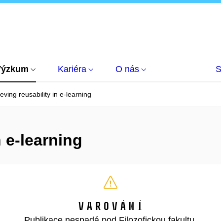
Výzkum
Kariéra
O nás
S
eving reusability in e-learning
n e-learning
Varování
Publikace nespadá pod Filozofickou fakultu,