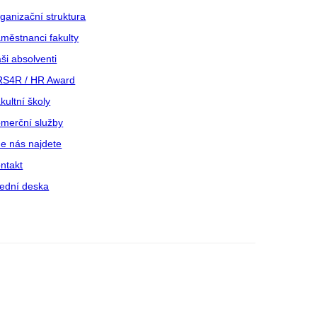
ganizační struktura
městnanci fakulty
ši absolventi
S4R / HR Award
kultní školy
merční služby
e nás najdete
ntakt
ední deska