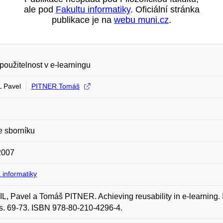
ale pod
Fakultu informatiky
. Oficiální stránka
publikace je na
webu muni.cz
.
oužitelnost v e-learningu
 Pavel
PITNER Tomáš
e sborníku
2007
 informatiky
, Pavel a Tomáš PITNER. Achieving reusability in e-learning. 
s. 69-73. ISBN 978-80-210-4296-4.