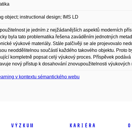
atika
ng object; instructional design; IMS LD
oužitelnost je jedním z nejžádanějších aspektů moderních přís
icky byla tato problematika řešena zaváděním jednotných meta
onické výukové materiály. Stále palčivěji se ale projevovalo n
jsou neoddělitelnou součástí každého takového objektu. Proto b
jící kompletně popsat celý výukový proces. Příspěvek podává 
avuje nový přístup k dosahování znovupoužitelnosti výukových m
earning v kontextu sémantického webu
Výzkum
Kariéra
O