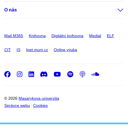
O nás
Mail M365
Knihovna
Digitální knihovna
Medial
ELF
CIT
IS
Inet.muni.cz
Online výuka
Facebook
Instagram
LinkedIn
Discord
Youtube
Spotify
Podcast
SoundC
© 2026
Masarykova univerzita
Správce webu
Cookies