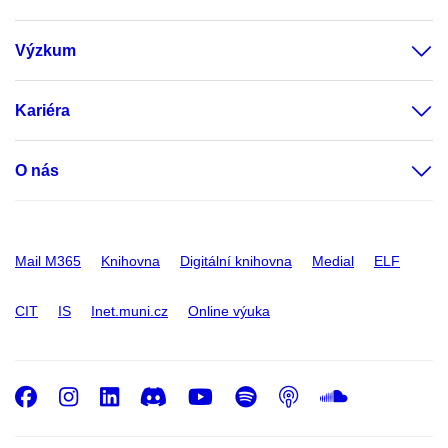
Výzkum
Kariéra
O nás
Mail M365
Knihovna
Digitální knihovna
Medial
ELF
CIT
IS
Inet.muni.cz
Online výuka
Facebook
Instagram
LinkedIn
Discord
Youtube
Spotify
Podcast
SoundC