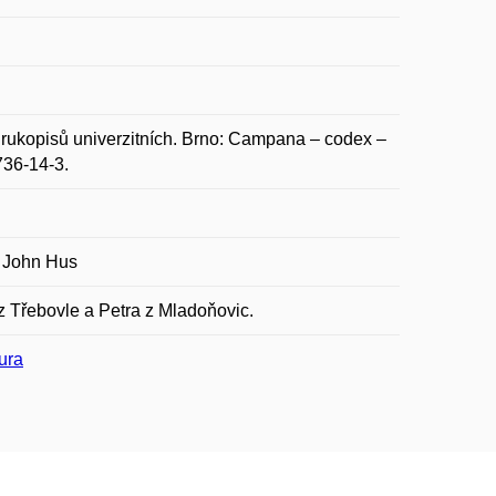
rukopisů univerzitních. Brno: Campana – codex –
736-14-3.
e John Hus
z Třebovle a Petra z Mladoňovic.
ura