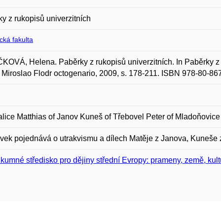
y z rukopisů univerzitních
ická fakulta
OVÁ, Helena. Paběrky z rukopisů univerzitních. In Paběrky z 
s Miroslao Flodr octogenario, 2009, s. 178-211. ISBN 978-80-86
alice Matthias of Janov Kuneš of Třebovel Peter of Mladoňovic
vek pojednává o utrakvismu a dílech Matěje z Janova, Kuneše 
kumné středisko pro dějiny střední Evropy: prameny, země, kult