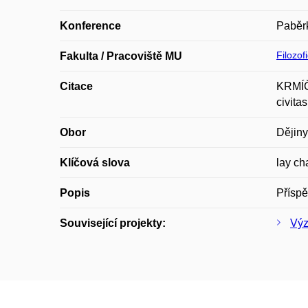
Konference
Paběrk
Filozof
Fakulta / Pracoviště MU
Citace
KRMÍČK
civita
Obor
Dějiny
Klíčová slova
lay ch
Popis
Příspě
Související projekty:
Výz