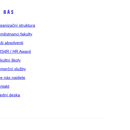
 nás
ganizační struktura
městnanci fakulty
ši absolventi
S4R / HR Award
kultní školy
merční služby
e nás najdete
ntakt
ední deska