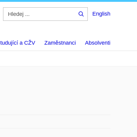
English
Hledej
...
tudující a CŽV
Zaměstnanci
Absolventi