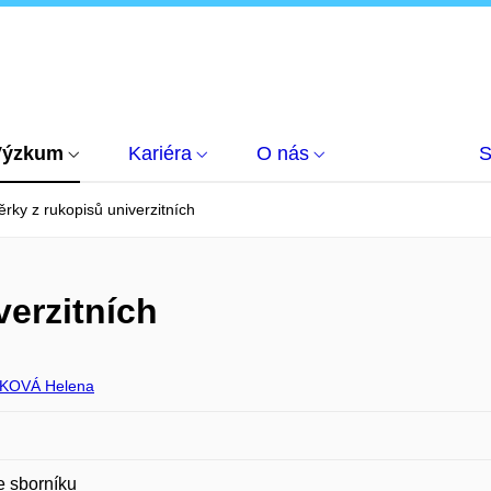
Výzkum
Kariéra
O nás
S
rky z rukopisů univerzitních
verzitních
KOVÁ Helena
e sborníku