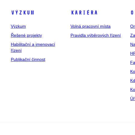
Výzkum
Kariéra
O
Výzkum
Volná pracovní místa
Or
Řešené projekty
Pravidla výběrových řízení
Za
Habilitační a jmenovací
Na
řízení
HR
Publikační činnost
Fa
Ko
Kd
Ko
Úř