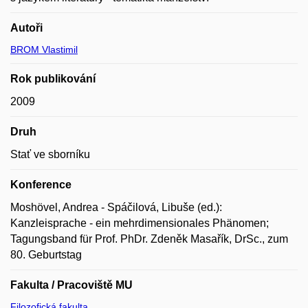
Autoři
BROM Vlastimil
Rok publikování
2009
Druh
Stať ve sborníku
Konference
Moshövel, Andrea - Spáčilová, Libuše (ed.):
Kanzleisprache - ein mehrdimensionales Phänomen;
Tagungsband für Prof. PhDr. Zdeněk Masařík, DrSc., zum
80. Geburtstag
Fakulta / Pracoviště MU
Filozofická fakulta