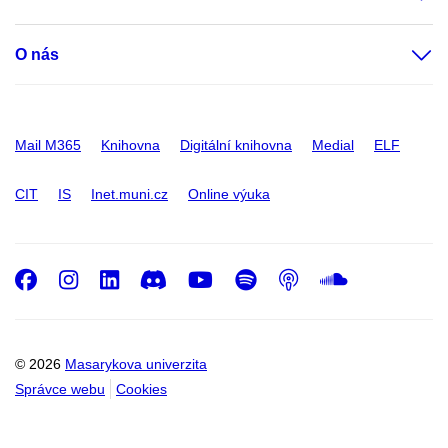
O nás
Mail M365
Knihovna
Digitální knihovna
Medial
ELF
CIT
IS
Inet.muni.cz
Online výuka
Facebook
Instagram
LinkedIn
Discord
Youtube
Spotify
Podcast
SoundC
© 2026
Masarykova univerzita
Správce webu
Cookies