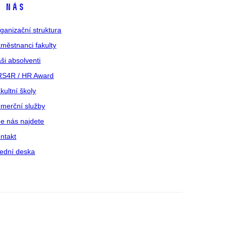
 nás
ganizační struktura
městnanci fakulty
ši absolventi
S4R / HR Award
kultní školy
merční služby
e nás najdete
ntakt
ední deska