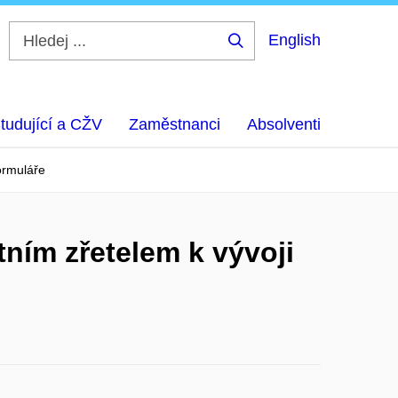
English
Hledej
...
tudující a CŽV
Zaměstnanci
Absolventi
formuláře
tním zřetelem k vývoji