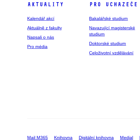
Aktuality
Pro uchazeče
Kalendář akcí
Bakalářské studium
Aktuálně z fakulty
Navazující magisterské
studium
Napsali o nás
Doktorské studium
Pro média
Celoživotní vzdělávání
Mail M365
Knihovna
Digitální knihovna
Medial