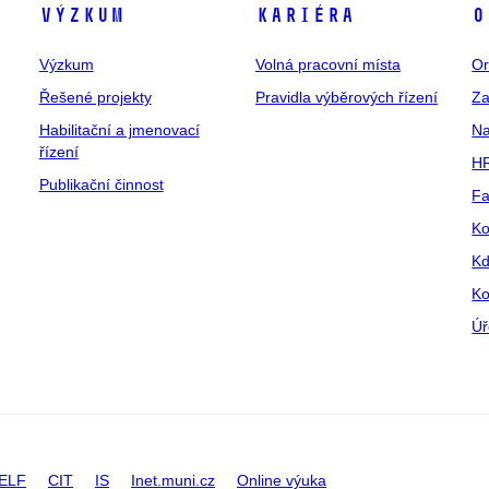
Výzkum
Kariéra
O
Výzkum
Volná pracovní místa
Or
Řešené projekty
Pravidla výběrových řízení
Za
Habilitační a jmenovací
Na
řízení
HR
Publikační činnost
Fa
Ko
Kd
Ko
Úř
ELF
CIT
IS
Inet.muni.cz
Online výuka