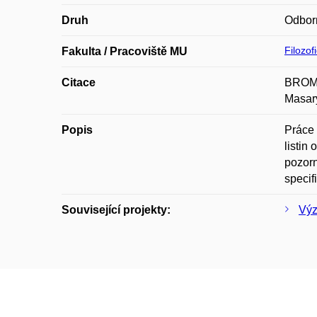
Druh
Odbor
Filozof
Fakulta / Pracoviště MU
Citace
BROMOV
Masary
Popis
Práce 
listin
pozorn
specif
Související projekty:
Výz