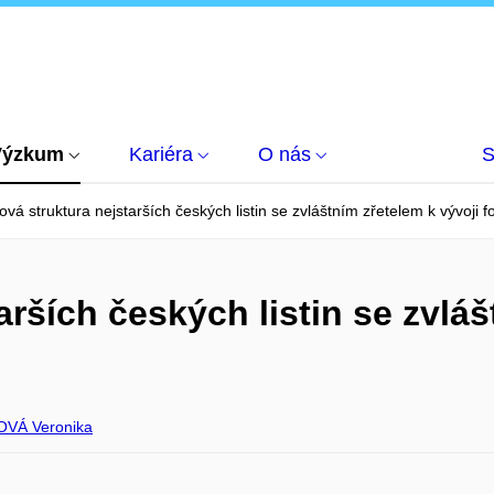
Výzkum
Kariéra
O nás
S
ová struktura nejstarších českých listin se zvláštním zřetelem k vývoji 
arších českých listin se zvláš
VÁ Veronika