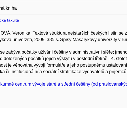
ná kniha
ická fakulta
Á, Veronika. Textová struktura nejstarších českých listin se zv
kova univerzita, 2009, 385 s. Spisy Masarykovy univerzity v B
se zabývá počátky užívání češtiny v administrativní sféře; jmen
 od doložených počátků jejich výskytu v poslední třetině 14. stolet
ost je věnována vývoji formuláře a jeho postupnému ustalován
ika či institucionální a sociální stratifikace vydavatelů a příjem
kumné centrum vývoje staré a střední češtiny (od praslovanský