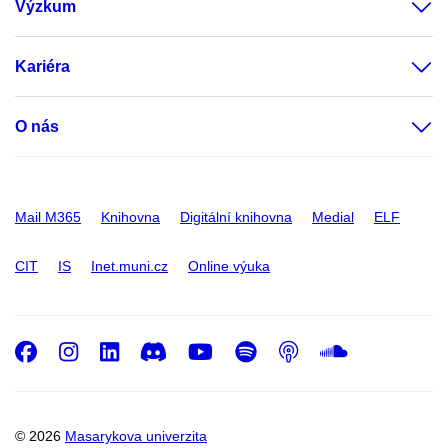
Výzkum
Kariéra
O nás
Mail M365
Knihovna
Digitální knihovna
Medial
ELF
CIT
IS
Inet.muni.cz
Online výuka
Facebook
Instagram
LinkedIn
Discord
Youtube
Spotify
Podcast
SoundC
© 2026
Masarykova univerzita