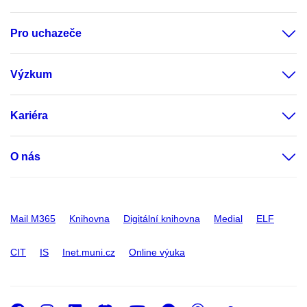
Pro uchazeče
Výzkum
Kariéra
O nás
Mail M365
Knihovna
Digitální knihovna
Medial
ELF
CIT
IS
Inet.muni.cz
Online výuka