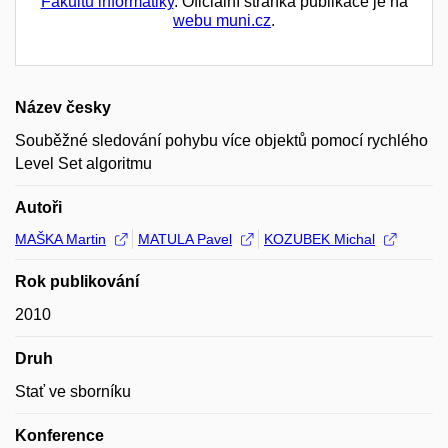
Fakultu informatiky
. Oficiální stránka publikace je na
webu muni.cz
.
Název česky
Souběžné sledování pohybu více objektů pomocí rychlého
Level Set algoritmu
Autoři
MAŠKA Martin
MATULA Pavel
KOZUBEK Michal
Rok publikování
2010
Druh
Stať ve sborníku
Konference