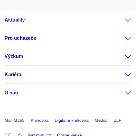
Aktuality
Pro uchazeče
Výzkum
Kariéra
O nás
Mail M365
Knihovna
Digitální knihovna
Medial
ELF
CIT
IS
Inet.muni.cz
Online výuka