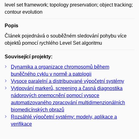
level set framework; topology preservation; object tracking;
contour evolution
Popis
Článek pojednává o souběžném sledování pohybu více
objektů pomocí rychlého Level Set algoritmu
Související projekty:
Dynamika a organizace chromosomů během
buněčného cyklu v normě a patologii
Vysoce paralelní a distribuované výpočetní systémy
Vytipování markerů, screening a časná diagnostika
nádorových onemocnění pomocí vysoce
automatizovaného zpracování multidimenzionálních
biomedicínských obrazů
Rozsáhlé výpočetní systémy: modely, aplikace a
verifikace