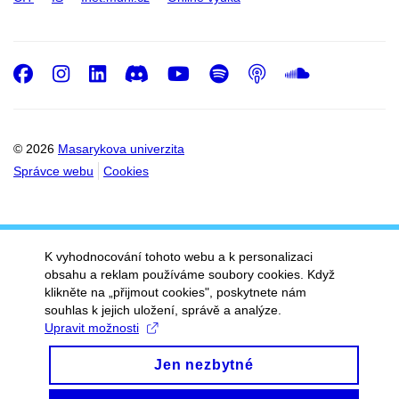
Facebook
Instagram
LinkedIn
Discord
Youtube
Spotify
Podcast
SoundC
© 2026
Masarykova univerzita
Správce webu
Cookies
K vyhodnocování tohoto webu a k personalizaci
obsahu a reklam používáme soubory cookies. Když
klikněte na „přijmout cookies", poskytnete nám
souhlas k jejich uložení, správě a analýze.
Upravit možnosti
Jen nezbytné