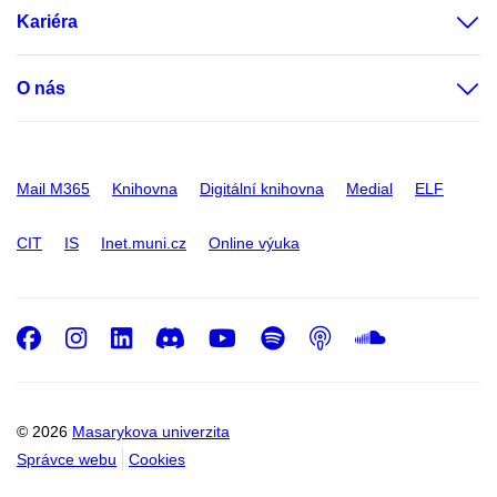
Kariéra
O nás
Mail M365
Knihovna
Digitální knihovna
Medial
ELF
CIT
IS
Inet.muni.cz
Online výuka
Facebook
Instagram
LinkedIn
Discord
Youtube
Spotify
Podcast
SoundC
© 2026
Masarykova univerzita
Správce webu
Cookies