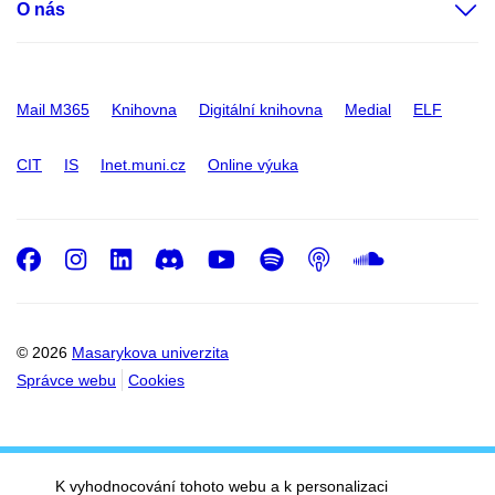
O nás
Mail M365
Knihovna
Digitální knihovna
Medial
ELF
CIT
IS
Inet.muni.cz
Online výuka
Facebook
Instagram
LinkedIn
Discord
Youtube
Spotify
Podcast
SoundC
© 2026
Masarykova univerzita
Správce webu
Cookies
K vyhodnocování tohoto webu a k personalizaci