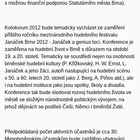
s možnou finanční podporou Statutárního města Brna).
Kolokvium 2012 bude tematicky vycházet ze zaměření
příštího ročníku mezinárodního hudebního festivalu
Janáček Brno 2012 - Janáček a genius loci. Konference je
zaměřena na hudební život v Brně s důrazem na období
19. a 20. století. Tematicky se soustředí nejen na osobnosti
brněnské hudební kultury (P. Křížkovský, H. W. Ernst, L.
Janáček a jeho žáci, autoři nastupující na hudební scénu
v 50. a 60. letech 20. století jako J. Berg, A. Piňos atd.), ale
i na hudební instituce jako jsou spolky, školy a divadla.
Konference tak bude sledovat rozvoj hudebního života ve
městě se složitým národnostně politickým vývojem, na
jehož dějinách se podíleli Češi, Němci i brněnští Židé.
Předpokládaný počet aktivních účastníků je cca 30.
Mimobrněnským účastníkům bude zajištěno ubytování