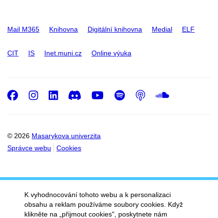
Mail M365
Knihovna
Digitální knihovna
Medial
ELF
CIT
IS
Inet.muni.cz
Online výuka
Facebook
Instagram
LinkedIn
Discord
Youtube
Spotify
Podcast
SoundC
© 2026
Masarykova univerzita
Správce webu
Cookies
K vyhodnocování tohoto webu a k personalizaci
obsahu a reklam používáme soubory cookies. Když
klikněte na „přijmout cookies", poskytnete nám