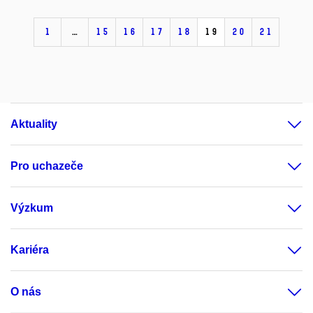
1
…
15
16
17
18
19
20
21
Aktuality
Pro uchazeče
Výzkum
Kariéra
O nás