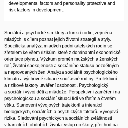
developmental factors and personality;protective and
risk factors in development.
Sociální a psychické struktury a funkcí rodin, zejména
mladých, s cílem poznat jejich životní strategii a styly.
Specifická analýza mladých podnikatelských rodin se
zřetelem ke všem rizikům, které z dominantní ekonomické
orientace plynou. Výzkum proměn mužských a ženských
rolí, životní spokojenosti a sociálního statusu bezdětných
a neprovdaných žen. Analýza sociálně psychologického
klimatu a výchovné situace současné rodiny. Protektivní
a rizikové faktory utváření osobnosti. Psychologický
a sociální vývoj dětí a mládeže. Perspektivní zaměření na
psychologickou a sociální situaci lidí ve třetím a čtvrtém
věku. Stanovení vývojových trajektorií a interakcí
biologických, sociálních a psychických faktorů. Vývojová
rizika. Sledování psychických a sociálních zvláštností
v tranzitních obdobích života: vstup do školy, přechod na