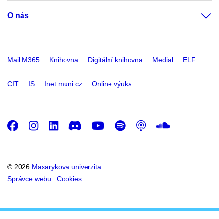
O nás
Mail M365
Knihovna
Digitální knihovna
Medial
ELF
CIT
IS
Inet.muni.cz
Online výuka
Facebook
Instagram
LinkedIn
Discord
Youtube
Spotify
Podcast
SoundC
© 2026
Masarykova univerzita
Správce webu
Cookies