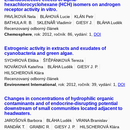
hexachlorocyclohexane (HCH) isomers on androgen
receptor activity in vitro.
PAVLÍKOVÁ Nela
BLÁHOVÁ Lucie
KLÁN Petr
BATHULA R. B.
SKLENÁŘ Vladimír
GIESY J.
BLÁHA Luděk
Recenzovaný odborný článek
Chemosphere
, rok: 2012, ročník: 86, vydání: 1,
DOI
Estrogenic activity in extracts and exudates of
cyanobacteria and green algae.
SYCHROVÁ Eliška
ŠTĚPÁNKOVÁ Tereza
NOVÁKOVÁ Kateřina
BLÁHA Luděk
GIESY J. P.
HILSCHEROVÁ Klára
Recenzovaný odborný článek
Environment International
, rok: 2012, ročník: 39, vydání: 1,
DOI
Changes in concentrations of hydrophilic organic
contaminants and of endocrine-disrupting potential
downstream of small communities located adjacent to
headwaters.
JAROŠOVÁ Barbora
BLÁHA Luděk
VRANA Branislav
RANDÁK T.
GRABIC R.
GIESY J. P.
HILSCHEROVÁ Klára