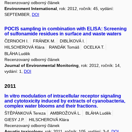
Recenzovaný odborný článek
Environment International
, rok: 2012, ročník: 45, vydání:
SEPTEMBER,
DOI
POCIS sampling in combination with ELISA: Screening
of sulfonamide residues in surface and waste waters
ČERNOCH I.
FRÁNEK M.
DIBLÍKOVÁ I.
HILSCHEROVÁ Klára
RANDÁK Tomáš
OCELKA T.
BLÁHA Luděk
Recenzovaný odborný článek
Journal of Environmental Monitoring
, rok: 2012, ročník: 14,
vydání: 1,
DOI
2011
In vitro modulation of intracellular receptor signaling
and cytotoxicity induced by extracts of cyanobacteria,
complex water blooms and their fractions.
ŠTĚPÁNKOVÁ Tereza
AMBROŽOVÁ L.
BLÁHA Luděk
GIESY J.P.
HILSCHEROVÁ Klára
Recenzovaný odborný článek
Aquatic toxicology
, rok: 2011, ročník: 105, vydání: 3-4,
DOI