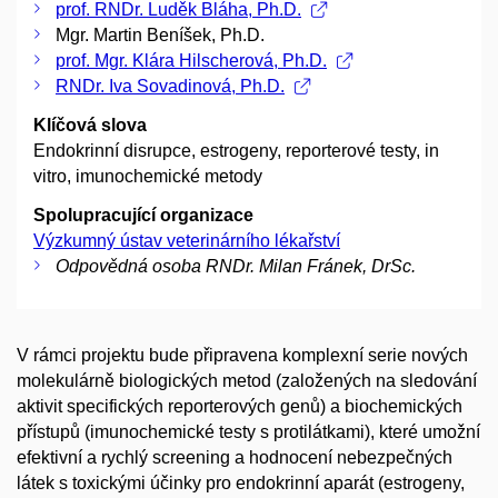
prof. RNDr. Luděk Bláha, Ph.D.
Mgr. Martin Beníšek, Ph.D.
prof. Mgr. Klára Hilscherová, Ph.D.
RNDr. Iva Sovadinová, Ph.D.
Klíčová slova
Endokrinní disrupce, estrogeny, reporterové testy, in
vitro, imunochemické metody
Spolupracující organizace
Výzkumný ústav veterinárního lékařství
Odpovědná osoba RNDr. Milan Fránek, DrSc.
V rámci projektu bude připravena komplexní serie nových
molekulárně biologických metod (založených na sledování
aktivit specifických reporterových genů) a biochemických
přístupů (imunochemické testy s protilátkami), které umožní
efektivní a rychlý screening a hodnocení nebezpečných
látek s toxickými účinky pro endokrinní aparát (estrogeny,