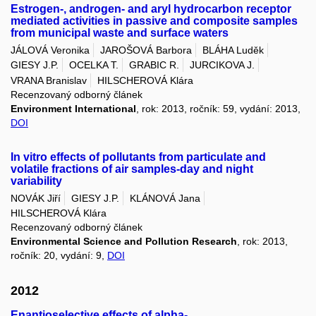
Estrogen-, androgen- and aryl hydrocarbon receptor
mediated activities in passive and composite samples
from municipal waste and surface waters
JÁLOVÁ Veronika
JAROŠOVÁ Barbora
BLÁHA Luděk
GIESY J.P.
OCELKA T.
GRABIC R.
JURCIKOVA J.
VRANA Branislav
HILSCHEROVÁ Klára
Recenzovaný odborný článek
Environment International
, rok: 2013, ročník: 59, vydání: 2013,
DOI
In vitro effects of pollutants from particulate and
volatile fractions of air samples-day and night
variability
NOVÁK Jiří
GIESY J.P.
KLÁNOVÁ Jana
HILSCHEROVÁ Klára
Recenzovaný odborný článek
Environmental Science and Pollution Research
, rok: 2013,
ročník: 20, vydání: 9,
DOI
2012
Enantioselective effects of alpha-