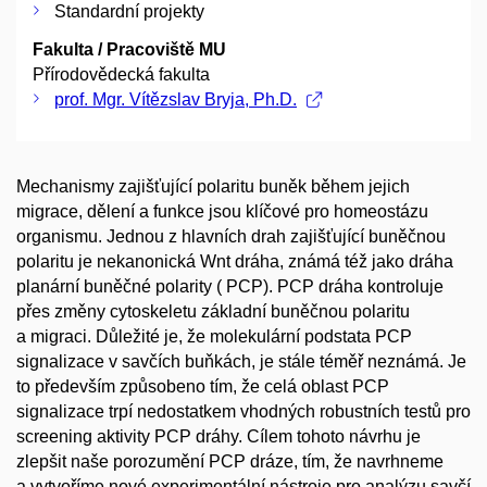
Standardní projekty
Fakulta / Pracoviště MU
Přírodovědecká fakulta
prof. Mgr. Vítězslav Bryja, Ph.D.
Mechanismy zajišťující polaritu buněk během jejich
migrace, dělení a funkce jsou klíčové pro homeostázu
organismu. Jednou z hlavních drah zajišťující buněčnou
polaritu je nekanonická Wnt dráha, známá též jako dráha
planární buněčné polarity ( PCP). PCP dráha kontroluje
přes změny cytoskeletu základní buněčnou polaritu
a migraci. Důležité je, že molekulární podstata PCP
signalizace v savčích buňkách, je stále téměř neznámá. Je
to především způsobeno tím, že celá oblast PCP
signalizace trpí nedostatkem vhodných robustních testů pro
screening aktivity PCP dráhy. Cílem tohoto návrhu je
zlepšit naše porozumění PCP dráze, tím, že navrhneme
a vytvoříme nové experimentální nástroje pro analýzu savčí