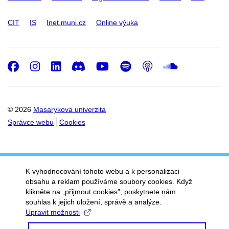
CIT
IS
Inet.muni.cz
Online výuka
Facebook
Instagram
LinkedIn
Discord
Youtube
Spotify
Podcast
SoundC
© 2026
Masarykova univerzita
Správce webu
Cookies
K vyhodnocování tohoto webu a k personalizaci
obsahu a reklam používáme soubory cookies. Když
klikněte na „přijmout cookies", poskytnete nám
souhlas k jejich uložení, správě a analýze.
Upravit možnosti