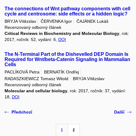
The connections of Wnt pathway components with cell
cycle and centrosome: side effects or a hidden logic?
BRYJA Vítězslav
ČERVENKA Igor
ČAJÁNEK Lukáš
Recenzovaný odborný článek
Critical Reviews in Biochemistry and Molecular Biology
, rok:
2017, ročník: 52, vydání: 6,
DOI
The N-Terminal Part of the Dishevelled DEP Domain Is
Required for Wnt/beta-Catenin Signaling in Mammalian
Cells
PACLÍKOVÁ Petra
BERNATÍK Ondřej
RADASZKIEWICZ Tomasz Witold
BRYJA Vítězslav
Recenzovaný odborný článek
Molecular and cellular biology
, rok: 2017, ročník: 37, vydání:
18,
DOI
Předchozí
Další
1
2