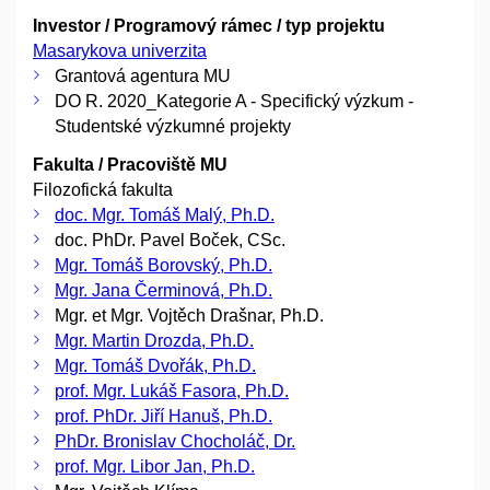
Investor / Programový rámec / typ projektu
Masarykova univerzita
Grantová agentura MU
DO R. 2020_Kategorie A - Specifický výzkum -
Studentské výzkumné projekty
Fakulta / Pracoviště MU
Filozofická fakulta
doc. Mgr. Tomáš Malý, Ph.D.
doc. PhDr. Pavel Boček, CSc.
Mgr. Tomáš Borovský, Ph.D.
Mgr. Jana Čerminová, Ph.D.
Mgr. et Mgr. Vojtěch Drašnar, Ph.D.
Mgr. Martin Drozda, Ph.D.
Mgr. Tomáš Dvořák, Ph.D.
prof. Mgr. Lukáš Fasora, Ph.D.
prof. PhDr. Jiří Hanuš, Ph.D.
PhDr. Bronislav Chocholáč, Dr.
prof. Mgr. Libor Jan, Ph.D.