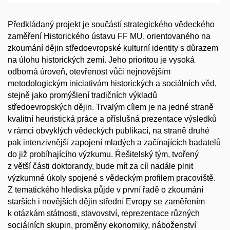
Předkládaný projekt je součástí strategického vědeckého
zaměření Historického ústavu FF MU, orientovaného na
zkoumání dějin středoevropské kulturní identity s důrazem
na úlohu historických zemí. Jeho prioritou je vysoká
odborná úroveň, otevřenost vůči nejnovějším
metodologickým iniciativám historických a sociálních věd,
stejně jako promýšlení tradičních výkladů
středoevropských dějin. Trvalým cílem je na jedné straně
kvalitní heuristická práce a příslušná prezentace výsledků
v rámci obvyklých vědeckých publikací, na straně druhé
pak intenzivnější zapojení mladých a začínajících badatelů
do již probíhajícího výzkumu. Řešitelský tým, tvořený
z větší části doktorandy, bude mít za cíl nadále plnit
výzkumné úkoly spojené s vědeckým profilem pracoviště.
Z tematického hlediska půjde v první řadě o zkoumání
starších i novějších dějin střední Evropy se zaměřením
k otázkám státnosti, stavovství, reprezentace různých
sociálních skupin, proměny ekonomiky, náboženství