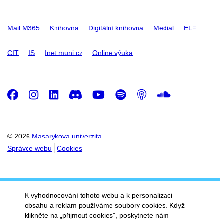
Mail M365
Knihovna
Digitální knihovna
Medial
ELF
CIT
IS
Inet.muni.cz
Online výuka
Facebook
Instagram
LinkedIn
Discord
Youtube
Spotify
Podcast
SoundC
© 2026
Masarykova univerzita
Správce webu
Cookies
K vyhodnocování tohoto webu a k personalizaci
obsahu a reklam používáme soubory cookies. Když
klikněte na „přijmout cookies", poskytnete nám