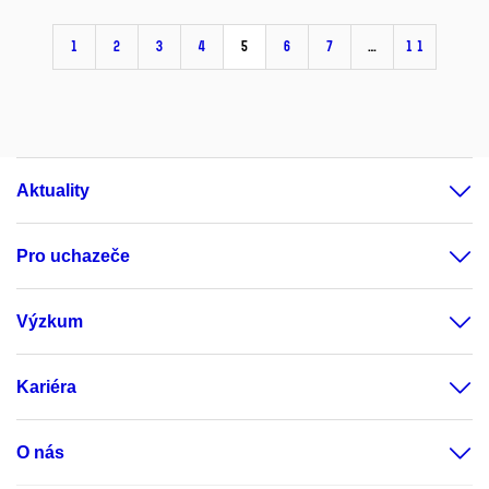
1
2
3
4
5
6
7
…
11
Aktuality
Pro uchazeče
Výzkum
Kariéra
O nás