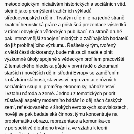
metodologickým iniciativám historických a sociálních věd,
stejně jako promýšlení tradičních výkladů
středoevropských dějin. Trvalým cílem je na jedné straně
kvalitní heuristická práce a příslušná prezentace výsledků
v rámci obvyklých vědeckých publikací, na straně druhé
pak intenzivnější zapojení mladých a začínajících badatelů
do již probíhajícího výzkumu. Řešitelský tým, tvořený
z větší části doktorandy, bude mít za cíl nadále plnit
výzkumné úkoly spojené s vědeckým profilem pracoviště.
Z tematického hlediska půjde v první řadě o zkoumání
starších i novějších dějin střední Evropy se zaměřením
k otázkám státnosti, stavovství, reprezentace různých
sociálních skupin, proměny ekonomiky, náboženství
i vztahu národa a země. Jednou z tematických priorit
zůstávají aspekty moderního bádání o dějinách českých
zemí, reflektovaného v širokých evropských souvislostech,
nověji se pak badatelská činnost týmu koncentruje na
problematiku obrazu, reprezentace a komunika-ce
v perspektivě dlouhého trvání a ve vztahu k teorii