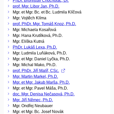
PhDr. Bronislav Chocholáč, Dr.
prof. Mgr. Libor Jan, Ph.D.
Mgr. et Mgr. Bc. et Bc. Ludmila Klíčová
Mgr. Vojtěch Klíma
prof. PhDr. Mgr. Tomáš Knoz, Ph.D.
Mgr. Michaela Kosařová
Mgr. Hana Krutílková, Ph.D.
Mgr. Eliška Kutná
PhDr. Lukáš Lexa, Ph.D.
Mgr. Ludmila Luňáková, Ph.D.
Mgr. et Mgr. Daniel Lyčka, Ph.D.
Mgr. Michal Mako, Ph.D.
prof. PhDr. Jiří Malíř, CSc.
Mgr. Martin Markel, Ph.D.
Mgr. et Mgr. Jakub Marša, Ph.D.
Mgr. et Mgr. Pavel Máša, Ph.D.
doc. Mgr. Denisa Nečasová, Ph.D.
Mgr. Jiří Němec, Ph.D.
Mgr. Ondřej Neubauer
Mgr. et Mgr. Bc. Josef Novák