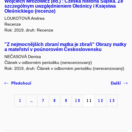
Wojciech Mrozowicz (ed.) : Czeska historia Śląska. Ze
szczególnym uwzględnieniem Oleśnicy i Księstwa
Oleśnickiego (recenze)
LOUKOTOVÁ Andrea
Recenze
Rok: 2019, druh: Recenze
"Z nejmocnějších zbraní matka je zbraň" Obrazy matky
a mateřství v poúnorovém Československu
NEČASOVÁ Denisa
Článek v odborném periodiku (nerecenzovaný)
Rok: 2019, druh: Článek v odborném periodiku (nerecenzovaný)
Předchozí
Další
1
…
7
8
9
10
11
12
13