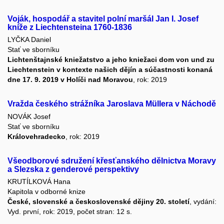
Voják, hospodář a stavitel polní maršál Jan I. Josef
kníže z Liechtensteina 1760-1836
LYČKA Daniel
Stať ve sborníku
Lichtenštajnské kniežatstvo a jeho kniežaci dom von und zu
Liechtenstein v kontexte našich dějín a súčastnosti konaná
dne 17. 9. 2019 v Holíči nad Moravou
, rok: 2019
Vražda českého strážníka Jaroslava Müllera v Náchodě
NOVÁK Josef
Stať ve sborníku
Královehradecko
, rok: 2019
Všeodborové sdružení křesťanského dělnictva Moravy
a Slezska z genderové perspektivy
KRUTÍLKOVÁ Hana
Kapitola v odborné knize
České, slovenské a československé dějiny 20. století
, vydání:
Vyd. první, rok: 2019, počet stran: 12 s.