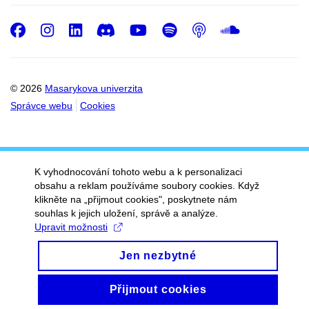
Facebook
Instagram
LinkedIn
Discord
Youtube
Spotify
Podcast
SoundC
© 2026
Masarykova univerzita
Správce webu
Cookies
K vyhodnocování tohoto webu a k personalizaci
obsahu a reklam používáme soubory cookies. Když
klikněte na „přijmout cookies", poskytnete nám
souhlas k jejich uložení, správě a analýze.
Upravit možnosti
Jen nezbytné
Přijmout cookies