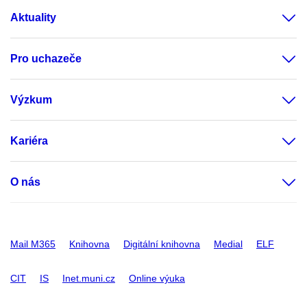
Aktuality
Pro uchazeče
Výzkum
Kariéra
O nás
Mail M365
Knihovna
Digitální knihovna
Medial
ELF
CIT
IS
Inet.muni.cz
Online výuka