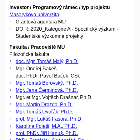
Investor / Programový rámec / typ projektu
Masarykova univerzita
Grantová agentura MU
DO R. 2020_Kategorie A - Specifický výzkum -
Studentské výzkumné projekty
Fakulta / Pracoviště MU
Filozofická fakulta
doc. Mgr. Tomáš Malý, Ph.D.
Mgr. Ondřej Bakeš
doc. PhDr. Pavel Boček, CSc.
Mgr. Tomáš Borovský, Ph.D.
Mgr. Jana Čerminová, Ph.D.
Mgr. et Mgr. Vojtěch Drašnar, Ph.D.
Mgr. Martin Drozda, Ph.D.
Mgr. Tomáš Dvořák, Ph.D.
prof. Mgr. Lukáš Fasora, Ph.D.
Karolina Foletti, M.A., Ph.D.
prof. PhDr. Jiří Hanuš, Ph.D.