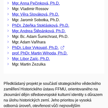
Mgr. Anna Pečinková, Ph.D.
Mgr. Vladimir Rossov
Mgr. Věra Slováková, Ph.D.
Mgr. Jaromír Sobotka, Ph.D.
PhDr. Zdeňka Stoklásková, Ph.D.
Mgr. Andrea Štěpánková, Ph.D.
Mgr. Bc. Adam Šumichrast, Ph.D.
Mgr. Adam Vaňhara
PhDr. Libor Vykoupil, Ph.D.
prof. PhDr. Martin Wihoda, Ph.D.
Mgr. Libor Zajíc, Ph.D.
Mgr. Martin Zezulka
Předkládaný projekt je součástí strategického vědeckého
zaměření Historického ústavu FFMU, orientovaného na
zkoumání dějin středoevropské kulturní identity s důrazem
na úlohu historických zemí. Jeho prioritou je vysoká
odborná úroveň, otevřenost vůči nejnovějším