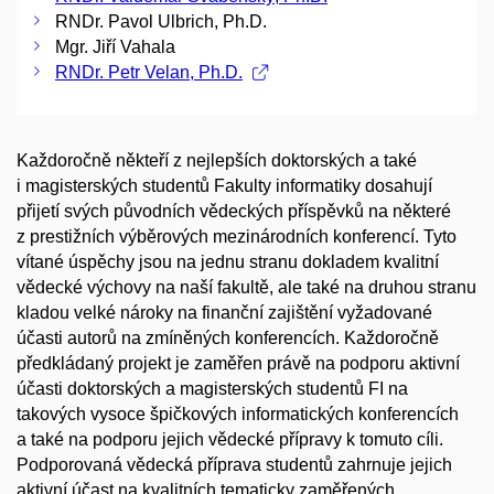
RNDr. Pavol Ulbrich, Ph.D.
Mgr. Jiří Vahala
RNDr. Petr Velan, Ph.D.
Každoročně někteří z nejlepších doktorských a také
i magisterských studentů Fakulty informatiky dosahují
přijetí svých původních vědeckých příspěvků na některé
z prestižních výběrových mezinárodních konferencí. Tyto
vítané úspěchy jsou na jednu stranu dokladem kvalitní
vědecké výchovy na naší fakultě, ale také na druhou stranu
kladou velké nároky na finanční zajištění vyžadované
účasti autorů na zmíněných konferencích. Každoročně
předkládaný projekt je zaměřen právě na podporu aktivní
účasti doktorských a magisterských studentů FI na
takových vysoce špičkových informatických konferencích
a také na podporu jejich vědecké přípravy k tomuto cíli.
Podporovaná vědecká příprava studentů zahrnuje jejich
aktivní účast na kvalitních tematicky zaměřených