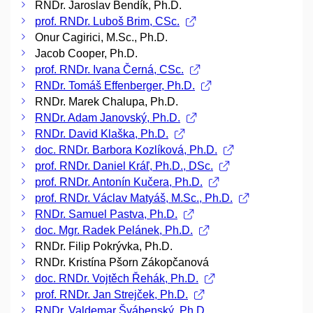
RNDr. Jaroslav Bendík, Ph.D.
prof. RNDr. Luboš Brim, CSc.
Onur Cagirici, M.Sc., Ph.D.
Jacob Cooper, Ph.D.
prof. RNDr. Ivana Černá, CSc.
RNDr. Tomáš Effenberger, Ph.D.
RNDr. Marek Chalupa, Ph.D.
RNDr. Adam Janovský, Ph.D.
RNDr. David Klaška, Ph.D.
doc. RNDr. Barbora Kozlíková, Ph.D.
prof. RNDr. Daniel Kráľ, Ph.D., DSc.
prof. RNDr. Antonín Kučera, Ph.D.
prof. RNDr. Václav Matyáš, M.Sc., Ph.D.
RNDr. Samuel Pastva, Ph.D.
doc. Mgr. Radek Pelánek, Ph.D.
RNDr. Filip Pokrývka, Ph.D.
RNDr. Kristína Pšorn Zákopčanová
doc. RNDr. Vojtěch Řehák, Ph.D.
prof. RNDr. Jan Strejček, Ph.D.
RNDr. Valdemar Švábenský, Ph.D.