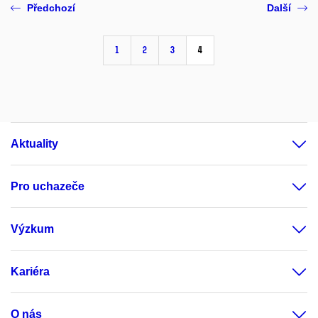
Předchozí
Další
1
2
3
4
Aktuality
Pro uchazeče
Výzkum
Kariéra
O nás