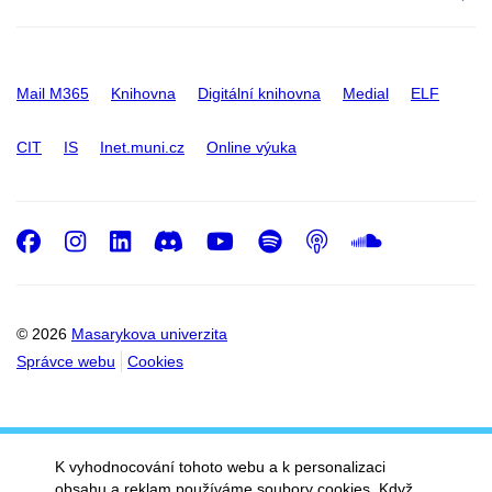
Mail M365
Knihovna
Digitální knihovna
Medial
ELF
CIT
IS
Inet.muni.cz
Online výuka
Facebook
Instagram
LinkedIn
Discord
Youtube
Spotify
Podcast
SoundC
© 2026
Masarykova univerzita
Správce webu
Cookies
K vyhodnocování tohoto webu a k personalizaci
obsahu a reklam používáme soubory cookies. Když