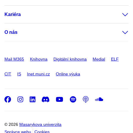
Kariéra
O nás
Mail M365
Knihovna
Digitální knihovna
Medial
ELF
CIT
IS
Inet.muni.cz
Online výuka
Facebook
Instagram
LinkedIn
Discord
Youtube
Spotify
Podcast
SoundC
© 2026
Masarykova univerzita
Správce webu
Cookies