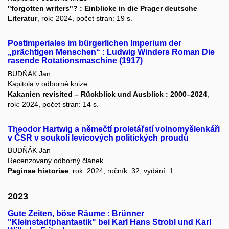
"forgotten writers"? : Einblicke in die Prager deutsche
Literatur
, rok: 2024, počet stran: 19 s.
Postimperiales im bürgerlichen Imperium der
„prächtigen Menschen“ : Ludwig Winders Roman Die
rasende Rotationsmaschine (1917)
BUDŇÁK Jan
Kapitola v odborné knize
Kakanien revisited – Rückblick und Ausblick : 2000–2024
,
rok: 2024, počet stran: 14 s.
Theodor Hartwig a němečtí proletářstí volnomyšlenkáři
v ČSR v soukolí levicových politických proudů
BUDŇÁK Jan
Recenzovaný odborný článek
Paginae historiae
, rok: 2024, ročník: 32, vydání: 1
2023
Gute Zeiten, böse Räume : Brünner
"Kleinstadtphantastik" bei Karl Hans Strobl und Karl