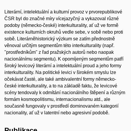
Literární, intelektuální a kulturní provoz v prvorepublikové
ČSR byl do značné míry vícejazyčný a vykazoval různé
podoby (německo-české) interkulturality, ať už ve formě
existence kulturních okruhů vedle sebe, v sobě nebo proti
sobě. Literárněhistorický výzkum se zatím přednostně
věnoval určitým segmentům této interkulturality (např.
"prostředníkům" z řad pražských autorů nebo naopak
nacionálnímu segmentu). K opomíjeným segmentům patří
široký levicový literární a intelektuální proud a jeho formy
interkulturality. Na politické levici v širokém smyslu lze
očekávat časté, ale také ambivalentní formy německo-
české interkulturality, a to na základě faktu, že levicové
scény tendovaly k odmítání nacionálního štěpení a různým
formám kosmopolitismu, internacionalismu atd., ale
současně fungovaly v prostředí dominovaném kategorií
nacionality, ať už v latentní nebo agresivní podobě.
Publikace