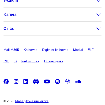
Výzkum
Kariéra
O nás
Mail M365
Knihovna
Digitální knihovna
Medial
ELF
CIT
IS
Inet.muni.cz
Online výuka
Facebook
Instagram
LinkedIn
Discord
Youtube
Spotify
Podcast
SoundC
© 2026
Masarykova univerzita