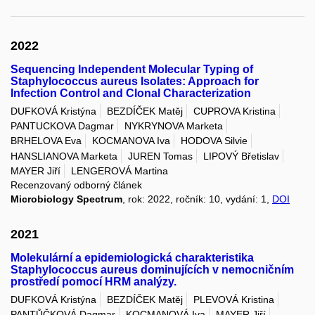
2022
Sequencing Independent Molecular Typing of
Staphylococcus aureus Isolates: Approach for
Infection Control and Clonal Characterization
DUFKOVÁ Kristýna
BEZDÍČEK Matěj
CUPROVA Kristina
PANTUCKOVA Dagmar
NYKRYNOVA Marketa
BRHELOVA Eva
KOCMANOVA Iva
HODOVA Silvie
HANSLIANOVA Marketa
JUREN Tomas
LIPOVÝ Břetislav
MAYER Jiří
LENGEROVÁ Martina
Recenzovaný odborný článek
Microbiology Spectrum
, rok: 2022, ročník: 10, vydání: 1,
DOI
2021
Molekulární a epidemiologická charakteristika
Staphylococcus aureus dominujících v nemocničním
prostředí pomocí HRM analýzy.
DUFKOVÁ Kristýna
BEZDÍČEK Matěj
PLEVOVÁ Kristina
PANTŮČKOVÁ Dagmar
KOCMANOVÁ Iva
MAYER Jiří