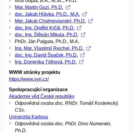
Isha Gupta, B.A., M.Sc., Ph.D.
Mgr. Martin Guzi, Ph.D.
doc. Jakub Hlávka, Ph.D., M.A.
Mgr. Jakub Chalmovianský, Ph.D.
doc. Ing. Ondřej Krčál, Ph.D.
doc. Ing. Štěpán Mikula, Ph.D.
PhDr. Ján Palguta, Ph.D., M.A.
Ing. Mgr. Vlastimil Reichel, Ph.D.
doc. Ing. David Špaček, Ph.D.
Ing. Dominika Tóthová, Ph.D.
WWW stránky projektu
https://www.syri.cz/
Spolupracující organizace
Akademie věd České republiky
Odpovědná osoba doc. RNDr. Tomáš Kostelecký,
CSc.
Univerzita Karlova
Odpovědná osoba doc. PhDr. Dino Numerato,
Ph.D.