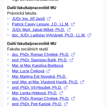
Další fakulta/pracoviště MU
Právnická fakulta
JUDr. Ing. Jiří Jaroš
Patrick Casey Leisure, J.D., LL.M.
JUDr. MgA. Jakub Míšek, Ph.D.
doc. JUDr. Ladislav Vyhnánek, Ph.D., LL.M.
Další fakulta/pracoviště MU
Fakulta sociálních studií
doc. PhDr. Roman Chytilek, Ph.D.
prof. PhDr. Stanislav Balík, Ph.D.
Mgr. et Mgr. Karolína Bieliková
Mgr. Lucie Čejková
Mgr. Martina Edr Novotná, Ph.D.
prof. Mgr. et Mgr. Vlastimil Havlík, Ph.D.
prof. PhDr. Vít Hloušek, Ph.D.
Mgr. Lenka Hrbková, Ph.D.
doc. PhDr. Roman Chytilek, Ph.D.
prof. PhDr. Petr Kaniok, Ph.D.