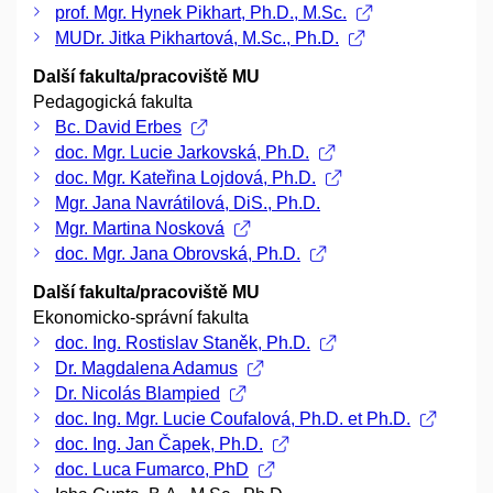
prof. Mgr. Hynek Pikhart, Ph.D., M.Sc.
MUDr. Jitka Pikhartová, M.Sc., Ph.D.
Další fakulta/pracoviště MU
Pedagogická fakulta
Bc. David Erbes
doc. Mgr. Lucie Jarkovská, Ph.D.
doc. Mgr. Kateřina Lojdová, Ph.D.
Mgr. Jana Navrátilová, DiS., Ph.D.
Mgr. Martina Nosková
doc. Mgr. Jana Obrovská, Ph.D.
Další fakulta/pracoviště MU
Ekonomicko-správní fakulta
doc. Ing. Rostislav Staněk, Ph.D.
Dr. Magdalena Adamus
Dr. Nicolás Blampied
doc. Ing. Mgr. Lucie Coufalová, Ph.D. et Ph.D.
doc. Ing. Jan Čapek, Ph.D.
doc. Luca Fumarco, PhD