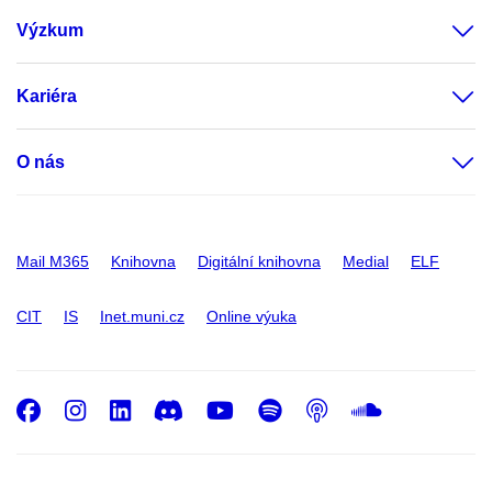
Výzkum
Kariéra
O nás
Mail M365
Knihovna
Digitální knihovna
Medial
ELF
CIT
IS
Inet.muni.cz
Online výuka
Facebook
Instagram
LinkedIn
Discord
Youtube
Spotify
Podcast
SoundC