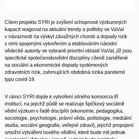
Cílem projektu SYRI je zvýšení schopnosti výzkumných
kapacit reagovat na aktuální trendy a potřeby ve VaVaI
v návaznosti na výskyt závažných chorob a dopady rizik
s nimi spojenými vytvořením a etablováním národní
vědecké autority ve vybrané prioritní oblastí VaVaI, jíž jsou
specifické společenskovědní disciplíny cíleně zaměřené
na sociální a ekonomické dopady systémových
zdravotních rizik, zahrnujících obdobná rizika pandemií
typu covid-19.
V rámci SYRI dojde k vytvoření silného konsorcia tří
institucí, na jejichž půdě se realizuje špičkový sociálně
vědní výzkum v řadě disciplín (ekonomie, pedagogika,
sociologie, psychologie, právní věda, politologie, mediální
studia, sociální geografie, veřejné zdraví), jejichž propojení
umožní vytváření nového vědění, které bude mít jednak