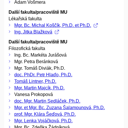
Adam Vošmera
Další fakulta/pracoviště MU
Lékařská fakulta
Mgr. Bc. Michal Koščík, Ph.D. et Ph.D.
Ing. Jitka Blažková
Další fakulta/pracoviště MU
Filozofická fakulta
Ing. Bc. Markéta Jurášová
Mgr. Petra Beránková
Mgr. Tomáš Diviák, Ph.D.
doc. PhDr. Petr Hlaďo, Ph.D.
Tomáš Lintner, Ph.D.
Mgr. Martin Majcík, Ph.D.
Vanesa Prokopová
doc. Mgr. Martin Sedláček, Ph.D.
Mgr. et Mgr. Bc. Zuzana Šalamounová, Ph.D.
prof. Mgr. Klára Šeďová, Ph.D.
Mgr. Lenka Vojáčková, Ph.D.
Mgr. Bc. Zdeňka Žádníková