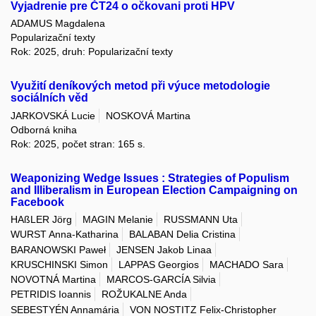
Vyjadrenie pre ČT24 o očkovani proti HPV
ADAMUS Magdalena
Popularizační texty
Rok: 2025, druh: Popularizační texty
Využití deníkových metod při výuce metodologie
sociálních věd
JARKOVSKÁ Lucie
NOSKOVÁ Martina
Odborná kniha
Rok: 2025, počet stran: 165 s.
Weaponizing Wedge Issues : Strategies of Populism
and Illiberalism in European Election Campaigning on
Facebook
HAßLER Jörg
MAGIN Melanie
RUSSMANN Uta
WURST Anna-Katharina
BALABAN Delia Cristina
BARANOWSKI Paweł
JENSEN Jakob Linaa
KRUSCHINSKI Simon
LAPPAS Georgios
MACHADO Sara
NOVOTNÁ Martina
MARCOS-GARCÍA Silvia
PETRIDIS Ioannis
ROŽUKALNE Anda
SEBESTYÉN Annamária
VON NOSTITZ Felix-Christopher