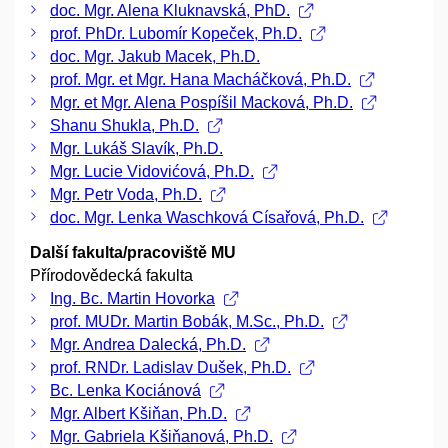
doc. Mgr. Alena Kluknavská, PhD.
prof. PhDr. Lubomír Kopeček, Ph.D.
doc. Mgr. Jakub Macek, Ph.D.
prof. Mgr. et Mgr. Hana Macháčková, Ph.D.
Mgr. et Mgr. Alena Pospíšil Macková, Ph.D.
Shanu Shukla, Ph.D.
Mgr. Lukáš Slavík, Ph.D.
Mgr. Lucie Vidovićová, Ph.D.
Mgr. Petr Voda, Ph.D.
doc. Mgr. Lenka Waschková Císařová, Ph.D.
Další fakulta/pracoviště MU
Přírodovědecká fakulta
Ing. Bc. Martin Hovorka
prof. MUDr. Martin Bobák, M.Sc., Ph.D.
Mgr. Andrea Dalecká, Ph.D.
prof. RNDr. Ladislav Dušek, Ph.D.
Bc. Lenka Kociánová
Mgr. Albert Kšiňan, Ph.D.
Mgr. Gabriela Kšiňanová, Ph.D.