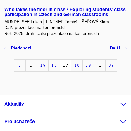
Who takes the floor in class? Exploring students’ class
participation in Czech and German classrooms
MUNDELSEE Lukas
LINTNER Tomáš
ŠEĎOVÁ Klára
Další prezentace na konferencích
Rok: 2025, druh: Další prezentace na konferencích
Předchozí
Další
1
…
15
16
17
18
19
…
37
Aktuality
Pro uchazeče