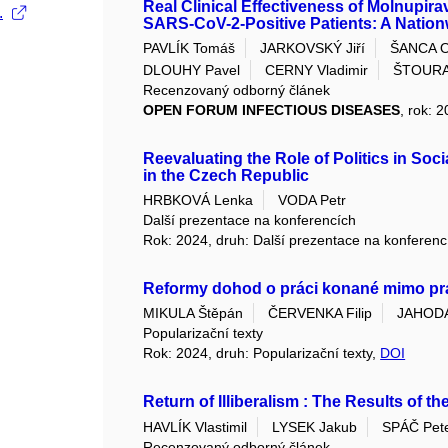
Real Clinical Effectiveness of Molnupira
.
SARS-CoV-2-Positive Patients: A Natio
PAVLÍK Tomáš
JARKOVSKÝ Jiří
ŠANCA O
DLOUHY Pavel
CERNY Vladimir
ŠTOURA
Recenzovaný odborný článek
OPEN FORUM INFECTIOUS DISEASES
, rok: 
Reevaluating the Role of Politics in Soc
in the Czech Republic
HRBKOVÁ Lenka
VODA Petr
Další prezentace na konferencích
Rok: 2024, druh: Další prezentace na konferenc
Reformy dohod o práci konané mimo pra
MIKULA Štěpán
ČERVENKA Filip
JAHODA
Popularizační texty
Rok: 2024, druh: Popularizační texty,
DOI
Return of Illiberalism : The Results of t
HAVLÍK Vlastimil
LYSEK Jakub
SPÁČ Pet
Recenzovaný odborný článek