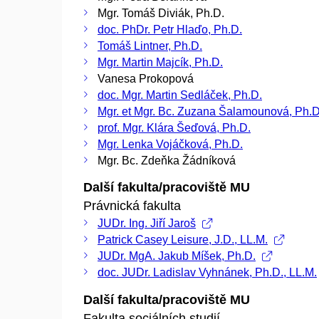
Mgr. Tomáš Diviák, Ph.D.
doc. PhDr. Petr Hlaďo, Ph.D.
Tomáš Lintner, Ph.D.
Mgr. Martin Majcík, Ph.D.
Vanesa Prokopová
doc. Mgr. Martin Sedláček, Ph.D.
Mgr. et Mgr. Bc. Zuzana Šalamounová, Ph.D
prof. Mgr. Klára Šeďová, Ph.D.
Mgr. Lenka Vojáčková, Ph.D.
Mgr. Bc. Zdeňka Žádníková
Další fakulta/pracoviště MU
Právnická fakulta
JUDr. Ing. Jiří Jaroš
Patrick Casey Leisure, J.D., LL.M.
JUDr. MgA. Jakub Míšek, Ph.D.
doc. JUDr. Ladislav Vyhnánek, Ph.D., LL.M.
Další fakulta/pracoviště MU
Fakulta sociálních studií