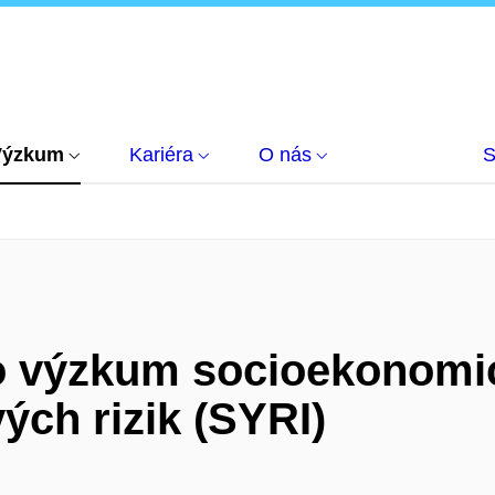
Výzkum
Kariéra
O nás
S
pro výzkum socioekonom
ch rizik (SYRI)