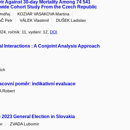
vir Against 30-day Mortality Among 74 541
nwide Cohort Study From the Czech Republic
ndřej
KOZIAR VASAKOVA Martina
Č Petr
VÁLEK Vlastimil
DUŠEK Ladislav
2024, ročník: 11, vydání: 12,
DOI
ial Interactions : A Conjoint Analysis Approach
ích
covní poměr: indikativní evaluace
 Robert
he 2023 General Election in Slovakia
er
ZVADA Lubomír