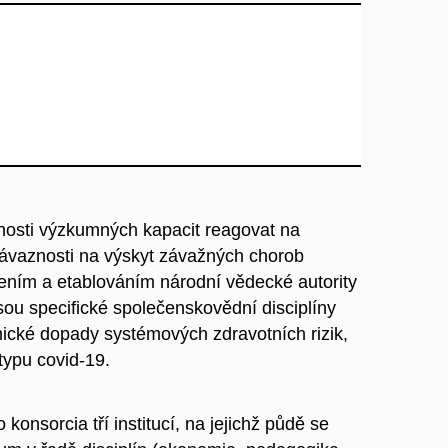
nosti výzkumných kapacit reagovat na
návaznosti na výskyt závažných chorob
řením a etablováním národní vědecké autority
 jsou specifické společenskovědní disciplíny
ické dopady systémových zdravotních rizik,
typu covid-19.
konsorcia tří institucí, na jejichž půdě se