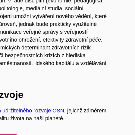
kum v řadě disciplín (ekonomie, pedagogika,
olitologie, mediální studia, sociální
opojení umožní vytváření nového vědění, které
roveň, jednak bude prakticky využitelné
omunikace veřejné správy s veřejností
votního ohrožení, efektivity zdravotní péče,
omických determinant zdravotních rizik
či bezpečnostních krizích z hlediska
zaměstnanosti, lidského kapitálu a vzdělávání
ozvoje
m udržitelného rozvoje OSN
, jejichž záměrem
litu života na naší planetě.