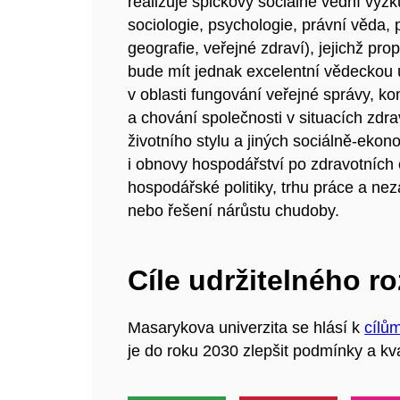
realizuje špičkový sociálně vědní výz
sociologie, psychologie, právní věda, p
geografie, veřejné zdraví), jejichž pr
bude mít jednak excelentní vědeckou ú
v oblasti fungování veřejné správy, k
a chování společnosti v situacích zdra
životního stylu a jiných sociálně-ekon
i obnovy hospodářství po zdravotních 
hospodářské politiky, trhu práce a ne
nebo řešení nárůstu chudoby.
Cíle udržitelného r
Masarykova univerzita se hlásí k
cílů
je do roku 2030 zlepšit podmínky a kva