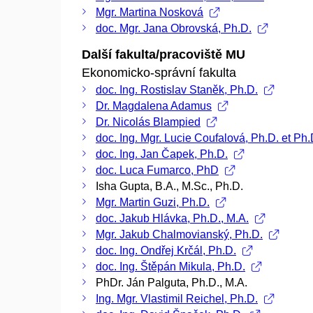
Mgr. Martina Nosková
doc. Mgr. Jana Obrovská, Ph.D.
Další fakulta/pracoviště MU
Ekonomicko-správní fakulta
doc. Ing. Rostislav Staněk, Ph.D.
Dr. Magdalena Adamus
Dr. Nicolás Blampied
doc. Ing. Mgr. Lucie Coufalová, Ph.D. et Ph.
doc. Ing. Jan Čapek, Ph.D.
doc. Luca Fumarco, PhD
Isha Gupta, B.A., M.Sc., Ph.D.
Mgr. Martin Guzi, Ph.D.
doc. Jakub Hlávka, Ph.D., M.A.
Mgr. Jakub Chalmovianský, Ph.D.
doc. Ing. Ondřej Krčál, Ph.D.
doc. Ing. Štěpán Mikula, Ph.D.
PhDr. Ján Palguta, Ph.D., M.A.
Ing. Mgr. Vlastimil Reichel, Ph.D.