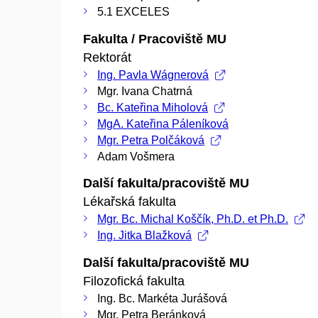
5.1 EXCELES
Fakulta / Pracoviště MU
Rektorát
Ing. Pavla Wágnerová
Mgr. Ivana Chatrná
Bc. Kateřina Miholová
MgA. Kateřina Páleníková
Mgr. Petra Polčáková
Adam Vošmera
Další fakulta/pracoviště MU
Lékařská fakulta
Mgr. Bc. Michal Koščík, Ph.D. et Ph.D.
Ing. Jitka Blažková
Další fakulta/pracoviště MU
Filozofická fakulta
Ing. Bc. Markéta Jurášová
Mgr. Petra Beránková