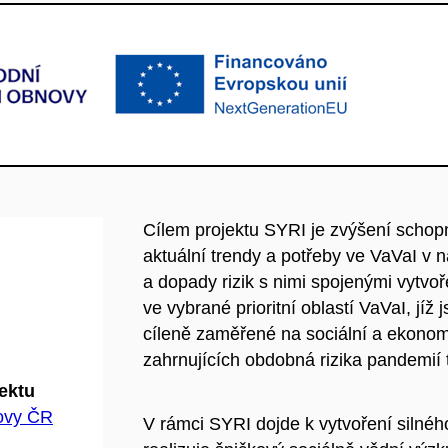
Cílem projektu SYRI je zvýšení schop
aktuální trendy a potřeby ve VaVaI v 
a dopady rizik s nimi spojenými vytvo
ve vybrané prioritní oblastí VaVaI, jíž
cíleně zaměřené na sociální a ekonom
zahrnujících obdobná rizika pandemií 
jektu
hovy ČR
V rámci SYRI dojde k vytvoření silného 