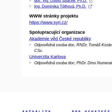
doc. Ing. David Špaček, Ph.D.
Ing. Dominika Tóthová, Ph.D.
WWW stránky projektu
https://www.syri.cz/
Spolupracující organizace
Akademie věd České republiky
Odpovědná osoba doc. RNDr. Tomáš Koste
CSc.
Univerzita Karlova
Odpovědná osoba doc. PhDr. Dino Numerat