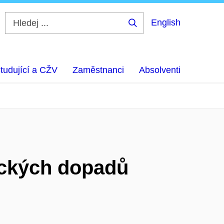
English
Hledej
...
tudující a CŽV
Zaměstnanci
Absolventi
ických dopadů