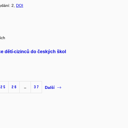
vydání: 2,
DOI
ích
ce dětí-cizinců do českých škol
25
26
…
37
Další