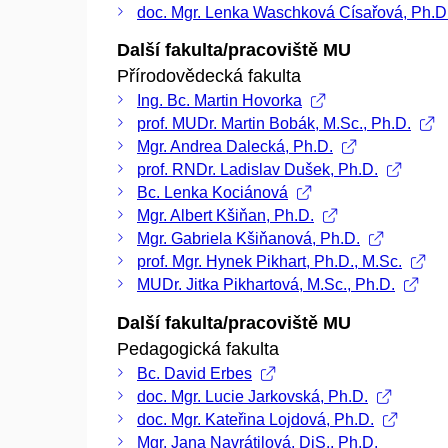
doc. Mgr. Lenka Waschková Císařová, Ph.D
Další fakulta/pracoviště MU
Přírodovědecká fakulta
Ing. Bc. Martin Hovorka
prof. MUDr. Martin Bobák, M.Sc., Ph.D.
Mgr. Andrea Dalecká, Ph.D.
prof. RNDr. Ladislav Dušek, Ph.D.
Bc. Lenka Kociánová
Mgr. Albert Kšiňan, Ph.D.
Mgr. Gabriela Kšiňanová, Ph.D.
prof. Mgr. Hynek Pikhart, Ph.D., M.Sc.
MUDr. Jitka Pikhartová, M.Sc., Ph.D.
Další fakulta/pracoviště MU
Pedagogická fakulta
Bc. David Erbes
doc. Mgr. Lucie Jarkovská, Ph.D.
doc. Mgr. Kateřina Lojdová, Ph.D.
Mgr. Jana Navrátilová, DiS., Ph.D.