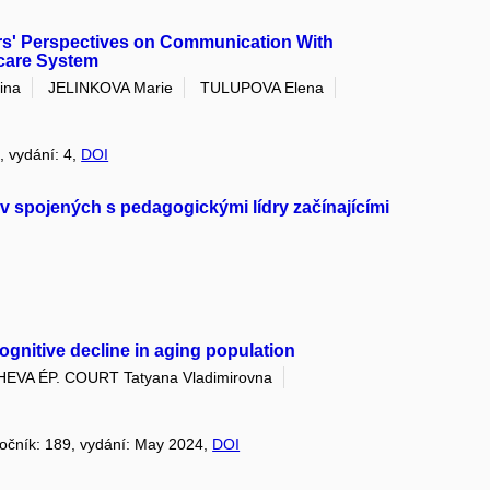
tors' Perspectives on Communication With
hcare System
ina
JELINKOVA Marie
TULUPOVA Elena
7, vydání: 4,
DOI
v spojených s pedagogickými lídry začínajícími
ognitive decline in aging population
EVA ÉP. COURT Tatyana Vladimirovna
 ročník: 189, vydání: May 2024,
DOI