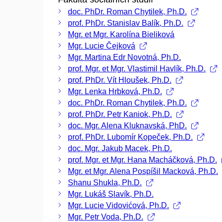
doc. PhDr. Roman Chytilek, Ph.D.
prof. PhDr. Stanislav Balík, Ph.D.
Mgr. et Mgr. Karolína Bieliková
Mgr. Lucie Čejková
Mgr. Martina Edr Novotná, Ph.D.
prof. Mgr. et Mgr. Vlastimil Havlík, Ph.D.
prof. PhDr. Vít Hloušek, Ph.D.
Mgr. Lenka Hrbková, Ph.D.
doc. PhDr. Roman Chytilek, Ph.D.
prof. PhDr. Petr Kaniok, Ph.D.
doc. Mgr. Alena Kluknavská, PhD.
prof. PhDr. Lubomír Kopeček, Ph.D.
doc. Mgr. Jakub Macek, Ph.D.
prof. Mgr. et Mgr. Hana Macháčková, Ph.D.
Mgr. et Mgr. Alena Pospíšil Macková, Ph.D.
Shanu Shukla, Ph.D.
Mgr. Lukáš Slavík, Ph.D.
Mgr. Lucie Vidovićová, Ph.D.
Mgr. Petr Voda, Ph.D.