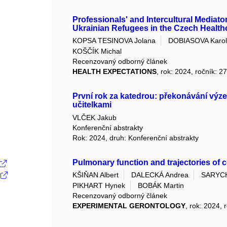
Professionals' and Intercultural Media
Ukrainian Refugees in the Czech Healt
KOPSA TESINOVA Jolana
DOBIASOVA Karol
KOŠČÍK Michal
Recenzovaný odborný článek
HEALTH EXPECTATIONS
, rok: 2024, ročník: 2
První rok za katedrou: překonávání výze
učitelkami
VLČEK Jakub
Konferenční abstrakty
Rok: 2024, druh: Konferenční abstrakty
Pulmonary function and trajectories of c
KŠIŇAN Albert
DALECKÁ Andrea
SARYCH
PIKHART Hynek
BOBÁK Martin
Recenzovaný odborný článek
EXPERIMENTAL GERONTOLOGY
, rok: 2024,