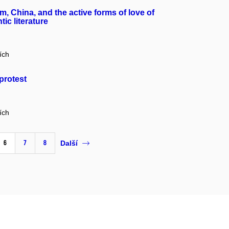
, China, and the active forms of love of
c literature
ích
protest
ích
6
7
8
Další