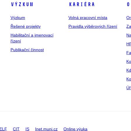
Výzkum
Kariéra
O
Výzkum
Volná pracovní místa
Or
Řešené projekty
Pravidla výběrových řízení
Za
Habilitační a jmenovací
Na
řízení
HR
Publikační činnost
Fa
Ko
Kd
Ko
Úř
ELF
CIT
IS
Inet.muni.cz
Online výuka