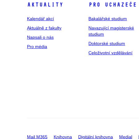
Aktuality
Pro uchazeče
Kalendář akcí
Bakalářské studium
Aktuálně z fakulty
Navazující magisterské
studium
Napsali o nás
Doktorské studium
Pro média
Celoživotní vzdělávání
Mail M365
Knihovna
Digitální knihovna
Medial