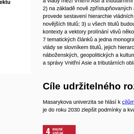
a vlády mezi Vnitřní Asií a tributár
jektu
2) na základě nově zpřístupňovaných ar
provede sestavení hierarchie vládních 
novějších titulů; 3) u všech titulů bu
kontexty a vektory prolínání vlivů něko
7 tematických článků a jedna monogra
vlády se slovníkem titulů, jejich hiera
náboženských, geopolitických a kulturn
a správy Vnitřní Asie a tributárních obl
Cíle udržitelného r
Masarykova univerzita se hlásí k
cílů
je do roku 2030 zlepšit podmínky a kva