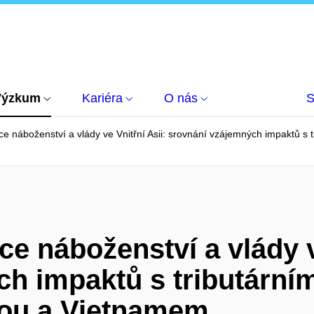
Výzkum
Kariéra
O nás
S
nce náboženství a vlády ve Vnitřní Asii: srovnání vzájemných impaktů 
ce náboženství a vlády v
h impaktů s tributární
ou a Vietnamem