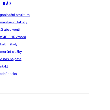
 nás
ganizační struktura
městnanci fakulty
ši absolventi
S4R / HR Award
kultní školy
merční služby
e nás najdete
ntakt
ední deska