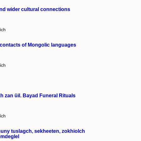
 and wider cultural connections
ích
contacts of Mongolic languages
ích
zan üil. Bayad Funeral Rituals
ích
uny tuslagch, sekheeten, zokhiolch
emdeglel