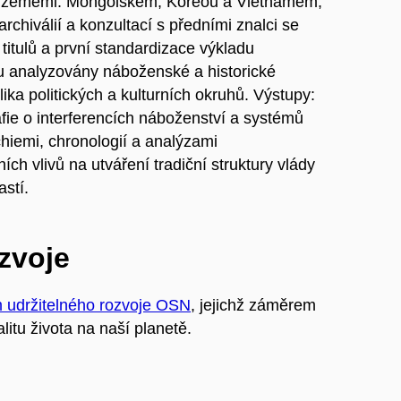
ními zeměmi: Mongolskem, Koreou a Vietnamem;
chiválií a konzultací s předními znalci se
titulů a první standardizace výkladu
dou analyzovány náboženské a historické
lika politických a kulturních okruhů. Výstupy:
fie o interferencích náboženství a systémů
rchiemi, chronologií a analýzami
ích vlivů na utváření tradiční struktury vlády
astí.
ozvoje
m udržitelného rozvoje OSN
, jejichž záměrem
litu života na naší planetě.