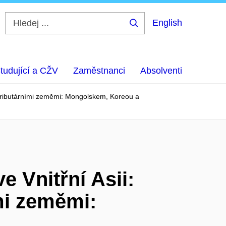
English
Hledej
...
tudující a CŽV
Zaměstnanci
Absolventi
s tributárními zeměmi: Mongolskem, Koreou a
e Vnitřní Asii:
mi zeměmi: