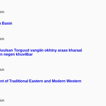
ích
im Basin
ích
duulsan Torguud vangiin okhiny araas kharaal
yn negen khuvilbar
ích
t of Traditional Eastern and Modern Western
ích