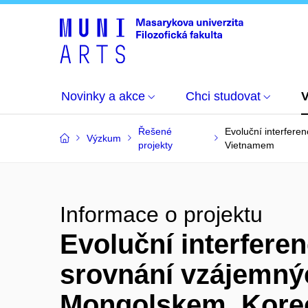
Novinky a akce
Chci studovat
Řešené
Evoluční interfere
Výzkum
projekty
Vietnamem
Informace o projektu
Evoluční interferen
srovnání vzájemnýc
Mongolskem, Kore