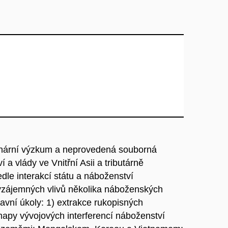
plinární výzkum a neprovedená souborná
 a vlády ve Vnitřní Asii a tributárně
le interakcí státu a náboženství
 vzájemných vlivů několika náboženských
lavní úkoly: 1) extrakce rukopisných
apy vývojových interferencí náboženství