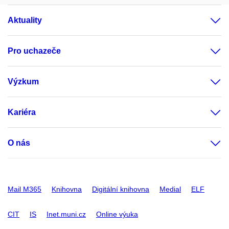
Aktuality
Pro uchazeče
Výzkum
Kariéra
O nás
Mail M365
Knihovna
Digitální knihovna
Medial
ELF
CIT
IS
Inet.muni.cz
Online výuka