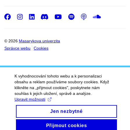
Facebook
Instagram
LinkedIn
Discord
Youtube
Spotify
Podcast
SoundC
© 2026
Masarykova univerzita
Správce webu
Cookies
K vyhodnocování tohoto webu a k personalizaci
obsahu a reklam používáme soubory cookies. Když
klikněte na „přijmout cookies", poskytnete nám
souhlas k jejich uložení, správě a analýze.
Upravit možnosti
Jen nezbytné
Přijmout cookies