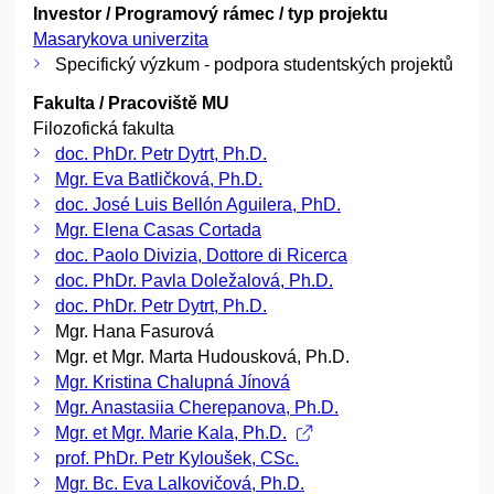
Investor / Programový rámec / typ projektu
Masarykova univerzita
Specifický výzkum - podpora studentských projektů
Fakulta / Pracoviště MU
Filozofická fakulta
doc. PhDr. Petr Dytrt, Ph.D.
Mgr. Eva Batličková, Ph.D.
doc. José Luis Bellón Aguilera, PhD.
Mgr. Elena Casas Cortada
doc. Paolo Divizia, Dottore di Ricerca
doc. PhDr. Pavla Doležalová, Ph.D.
doc. PhDr. Petr Dytrt, Ph.D.
Mgr. Hana Fasurová
Mgr. et Mgr. Marta Hudousková, Ph.D.
Mgr. Kristina Chalupná Jínová
Mgr. Anastasiia Cherepanova, Ph.D.
Mgr. et Mgr. Marie Kala, Ph.D.
prof. PhDr. Petr Kyloušek, CSc.
Mgr. Bc. Eva Lalkovičová, Ph.D.