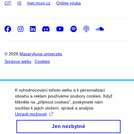
CIT
IS
Inet.muni.cz
Online výuka
Facebook
Instagram
LinkedIn
Discord
Youtube
Spotify
Podcast
SoundC
© 2026
Masarykova univerzita
Správce webu
Cookies
K vyhodnocování tohoto webu a k personalizaci
obsahu a reklam používáme soubory cookies. Když
klikněte na „přijmout cookies", poskytnete nám
souhlas k jejich uložení, správě a analýze.
Upravit možnosti
Jen nezbytné