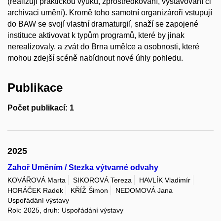
(realizují praktickou výuku, zprostředkování, vystavování či
archivaci umění). Kromě toho samotní organizároři vstupují
do BAW se svojí vlastní dramaturgií, snaží se zapojené
instituce aktivovat k typům programů, které by jinak
nerealizovaly, a zvát do Brna umělce a osobnosti, které
mohou zdejší scéně nabídnout nové úhly pohledu.
Publikace
Počet publikací: 1
2025
Zahoř Uměním / Stezka výtvarné odvahy
KOVÁŘOVÁ Marta
SIKOROVÁ Tereza
HAVLÍK Vladimír
HORÁČEK Radek
KŘÍŽ Šimon
NEDOMOVÁ Jana
Uspořádání výstavy
Rok: 2025, druh: Uspořádání výstavy