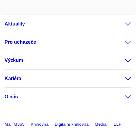
Aktuality
Pro uchazeče
Výzkum
Kariéra
O nás
Mail M365
Knihovna
Digitální knihovna
Medial
ELF