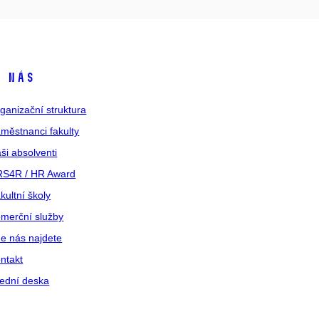
 nás
ganizační struktura
městnanci fakulty
ši absolventi
S4R / HR Award
kultní školy
merční služby
e nás najdete
ntakt
ední deska