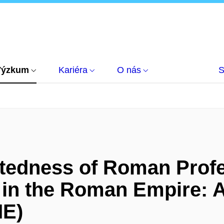
Výzkum
Kariéra
O nás
S
atedness of Roman Profe
 in the Roman Empire: 
ME)