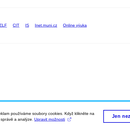
ELF
CIT
IS
Inet.muni.cz
Online výuka
eklam používáme soubory cookies. Když klikněte na
Jen ne
, správě a analýze.
Upravit možnosti