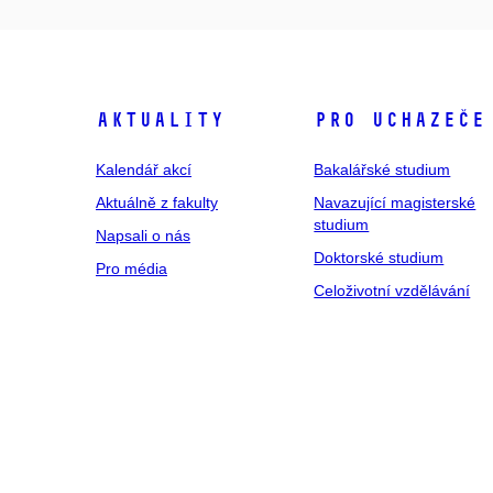
Aktuality
Pro uchazeče
Kalendář akcí
Bakalářské studium
Aktuálně z fakulty
Navazující magisterské
studium
Napsali o nás
Doktorské studium
Pro média
Celoživotní vzdělávání