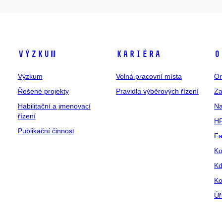
Výzkum
Kariéra
O
Výzkum
Volná pracovní místa
Or
Řešené projekty
Pravidla výběrových řízení
Za
Habilitační a jmenovací
Na
řízení
HR
Publikační činnost
Fa
Ko
Kd
Ko
Úř