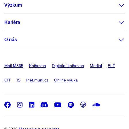
Výzkum
Kariéra
O nás
Mail M365
Knihovna
Digitální knihovna
Medial
ELF
CIT
IS
Inet.muni.cz
Online výuka
Facebook
Instagram
LinkedIn
Discord
Youtube
Spotify
Podcast
SoundC
© 2026
Masarykova univerzita