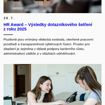
24.
7.
HR Award – Výsledky dotazníkového šetření
z roku 2025
Pozitivně jsou vnímány vědecká svoboda, otevřené pracovní
prostředí a transparentnost výběrových řízení. Prostor pro
zlepšení je zejména v oblasti podpory kariérního růstu,
administrativní zátěže a v otázkách odměňování.