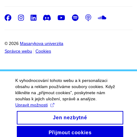
Facebook
Instagram
LinkedIn
Discord
Youtube
Spotify
Podcast
SoundC
© 2026
Masarykova univerzita
Správce webu
Cookies
K vyhodnocování tohoto webu a k personalizaci
obsahu a reklam používáme soubory cookies. Když
klikněte na „přijmout cookies", poskytnete nám
souhlas k jejich uložení, správě a analýze.
Upravit možnosti
Jen nezbytné
Přijmout cookies