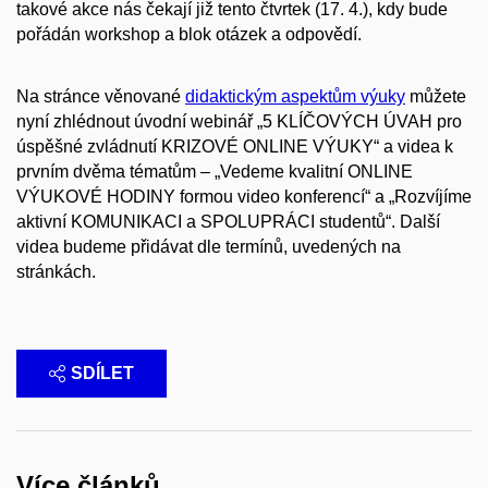
takové akce nás čekají již tento čtvrtek (17. 4.), kdy bude
pořádán workshop a blok otázek a odpovědí.
Na stránce věnované
didaktickým aspektům výuky
můžete
nyní zhlédnout úvodní webinář „5 KLÍČOVÝCH ÚVAH pro
úspěšné zvládnutí KRIZOVÉ ONLINE VÝUKY“ a videa k
prvním dvěma tématům – „Vedeme kvalitní ONLINE
VÝUKOVÉ HODINY formou video konferencí“ a „Rozvíjíme
aktivní KOMUNIKACI a SPOLUPRÁCI studentů“. Další
videa budeme přidávat dle termínů, uvedených na
stránkách.
SDÍLET
Více článků