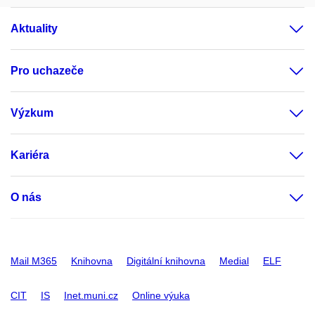
Aktuality
Pro uchazeče
Výzkum
Kariéra
O nás
Mail M365
Knihovna
Digitální knihovna
Medial
ELF
CIT
IS
Inet.muni.cz
Online výuka