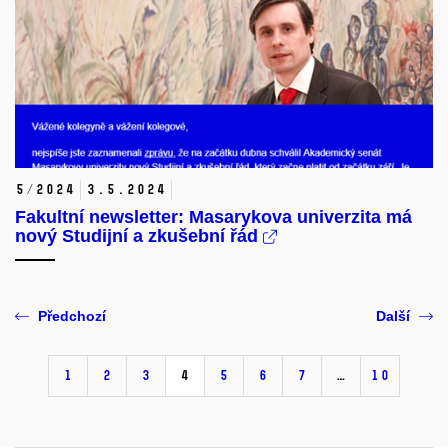
5/2024
3.
5.
2024
Fakultní newsletter: Masarykova univerzita má
nový Studijní a zkušební řád
Předchozí
Další
1
2
3
4
5
6
7
…
10