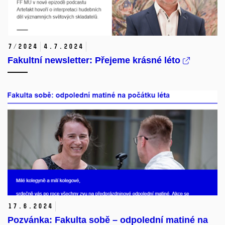
7/2024
4.
7.
2024
Fakultní newsletter: Přejeme krásné léto
17.
6.
2024
Pozvánka: Fakulta sobě – odpolední matiné na