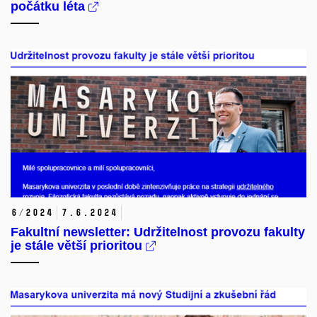
počátku léta
6/2024
7.
6.
2024
Fakultní newsletter: Udržitelnost provozu fakulty
je stále větší prioritou