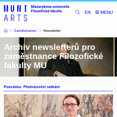
EN
Zaměstnanec
Newsletter
Archiv newsletterů pro
zaměstnance Filozofické
fakulty MU