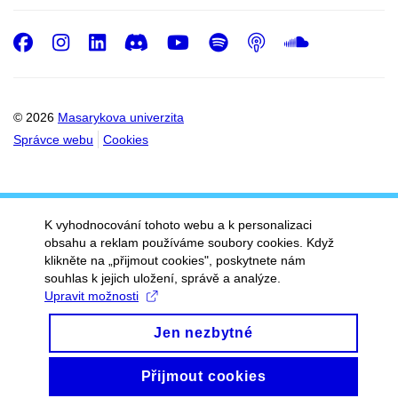
Facebook
Instagram
LinkedIn
Discord
Youtube
Spotify
Podcast
SoundC
© 2026
Masarykova univerzita
Správce webu
Cookies
K vyhodnocování tohoto webu a k personalizaci
obsahu a reklam používáme soubory cookies. Když
klikněte na „přijmout cookies", poskytnete nám
souhlas k jejich uložení, správě a analýze.
Upravit možnosti
Jen nezbytné
Přijmout cookies