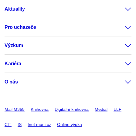
Aktuality
Pro uchazeče
Výzkum
Kariéra
O nás
Mail M365
Knihovna
Digitální knihovna
Medial
ELF
CIT
IS
Inet.muni.cz
Online výuka