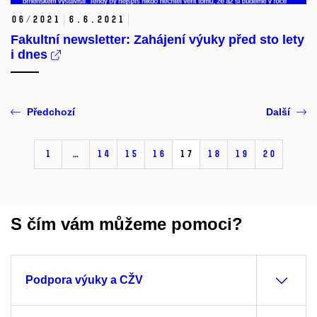
06/2021
6.
6.
2021
Fakultní newsletter: Zahájení výuky před sto lety
i dnes
Předchozí
Další
1
…
14
15
16
17
18
19
20
S čím vám můžeme pomoci?
Podpora výuky a CŽV