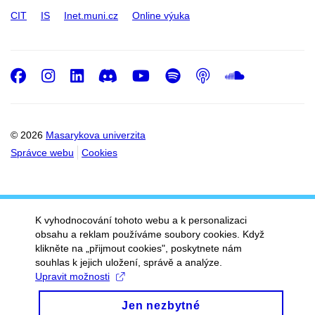
CIT
IS
Inet.muni.cz
Online výuka
Facebook
Instagram
LinkedIn
Discord
Youtube
Spotify
Podcast
SoundC
© 2026
Masarykova univerzita
Správce webu
Cookies
K vyhodnocování tohoto webu a k personalizaci
obsahu a reklam používáme soubory cookies. Když
klikněte na „přijmout cookies", poskytnete nám
souhlas k jejich uložení, správě a analýze.
Upravit možnosti
Jen nezbytné