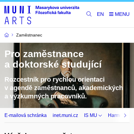
EN
Zaměstnanec
Pro zaměstnance
a doktorské studující
Rozcestník pro rychlou orientaci
v agendě zaměstnanců, akademických
a výzkumných pracovníků.
E-mailová schránka
inet.muni.cz
IS MU
Harmonogr