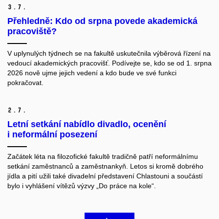
3.
7.
Přehledně: Kdo od srpna povede akademická
pracoviště?
V uplynulých týdnech se na fakultě uskutečnila výběrová řízení na
vedoucí akademických pracovišť. Podívejte se, kdo se od 1. srpna
2026 nově ujme jejich vedení a kdo bude ve své funkci
pokračovat.
2.
7.
Letní setkání nabídlo divadlo, ocenění
i neformální posezení
Začátek léta na filozofické fakultě tradičně patří neformálnímu
setkání zaměstnanců a zaměstnankyň. Letos si kromě dobrého
jídla a pití užili také divadelní představení Chlastouni a součástí
bylo i vyhlášení vítězů výzvy „Do práce na kole“.