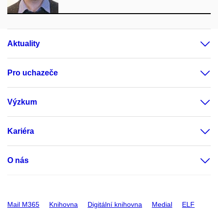
Aktuality
Pro uchazeče
Výzkum
Kariéra
O nás
Mail M365
Knihovna
Digitální knihovna
Medial
ELF