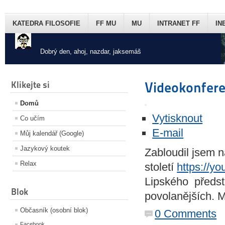
KATEDRA FILOSOFIE
FF MU
MU
INTRANET FF
IN
Dobrý den, ahoj, nazdar, jaksemáš
Klikejte si
Videokonfer
Domů
Vytisknout
Co učím
E-mail
Můj kalendář (Google)
Jazykový koutek
Zabloudil jsem n
Relax
století
https://y
Lipského předsta
Blok
povolanějších. M
Občasník (osobní blok)
0 Comments
Facebook