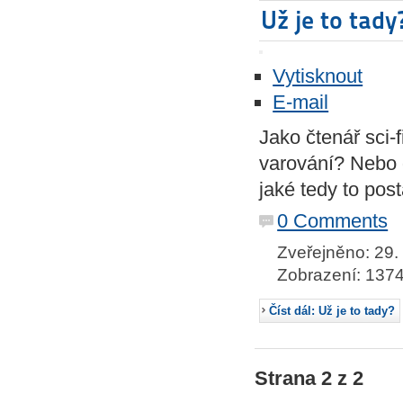
Už je to tady
Vytisknout
E-mail
Jako čtenář sci-f
varování? Nebo d
jaké tedy to po
0 Comments
Zveřejněno: 29.
Zobrazení: 137
Číst dál: Už je to tady?
Strana 2 z 2