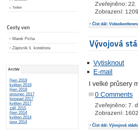
Zveřejněno: 22.
Twitter
Zobrazení: 120
Číst dál: Videokonferen
Cesty ven
Marek Picha
Vývojová stá
Zápisník š. korektora
Vytisknout
Archiv
E-mail
říjen 2019
I velké průsery 
květen 2019
říjen 2018
0 Comments
prosinec 2017
listopad 2017
květen 2017
Zveřejněno: 7. 
září 2015
Zobrazení: 160
říjen 2014
květen 2014
únor 2014
Číst dál: Vývojová stád