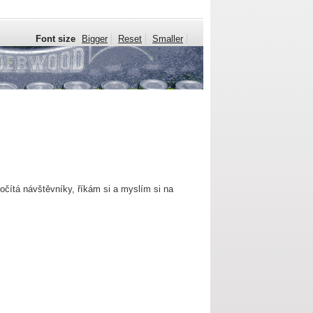
Font size
Bigger
Reset
Smaller
očítá návštěvníky, říkám si a myslím si na