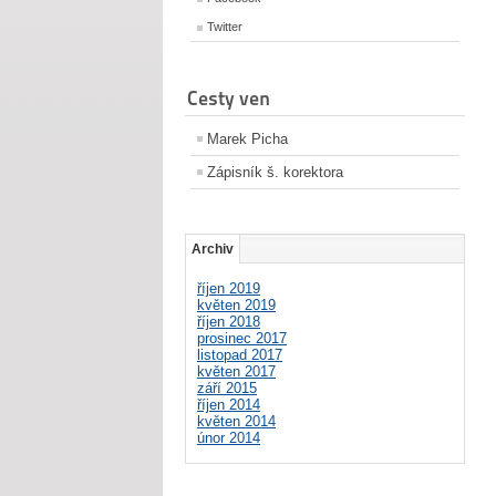
Twitter
Cesty ven
Marek Picha
Zápisník š. korektora
Archiv
říjen 2019
květen 2019
říjen 2018
prosinec 2017
listopad 2017
květen 2017
září 2015
říjen 2014
květen 2014
únor 2014