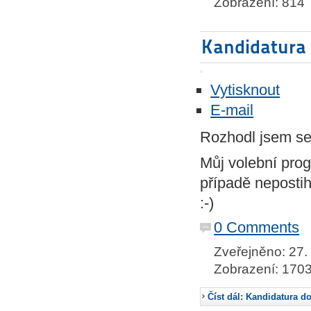
Zobrazení: 814
Kandidatura
Vytisknout
E-mail
Rozhodl jsem s
Můj volební pro
případě nepostih
:-)
0 Comments
Zveřejněno: 27. 
Zobrazení: 170
Číst dál: Kandidatura d