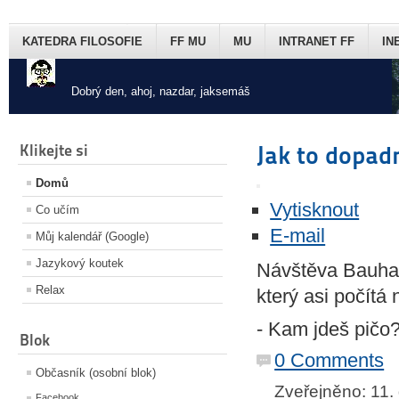
KATEDRA FILOSOFIE
FF MU
MU
INTRANET FF
IN
Dobrý den, ahoj, nazdar, jaksemáš
Klikejte si
Jak to dopad
Domů
Vytisknout
Co učím
E-mail
Můj kalendář (Google)
Jazykový koutek
Návštěva Bauhau
Relax
který asi počítá 
- Kam jdeš pičo
Blok
0 Comments
Občasník (osobní blok)
Zveřejněno: 11
Facebook