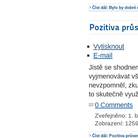
Číst dál: Bylo by dobré
Pozitiva prů
Vytisknout
E-mail
Jistě se shodne
vyjmenovávat vš
nevzpomněl, zkus
to skutečně využ
0 Comments
Zveřejněno: 1. 
Zobrazení: 125
Číst dál: Pozitiva průse