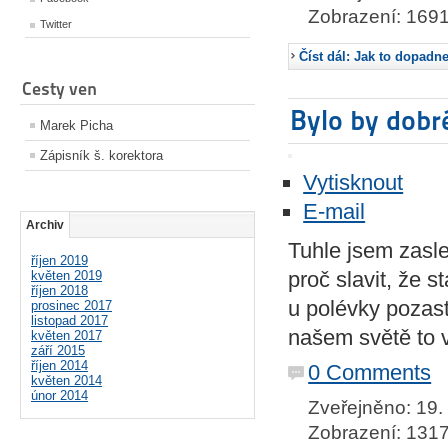
Zobrazení: 169
Twitter
Číst dál: Jak to dopadn
Cesty ven
Bylo by dobr
Marek Picha
Zápisník š. korektora
Vytisknout
E-mail
Archiv
Tuhle jsem zasle
říjen 2019
proč slavit, že s
květen 2019
říjen 2018
u polévky pozast
prosinec 2017
listopad 2017
našem světě to 
květen 2017
září 2015
říjen 2014
0 Comments
květen 2014
únor 2014
Zveřejněno: 19.
Zobrazení: 131