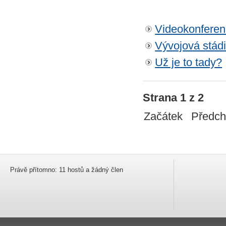
Videokonfere
Vývojová stád
Už je to tady?
Strana 1 z 2
Začátek
Předch
Právě přítomno: 11 hostů a žádný člen