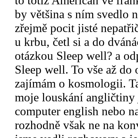
to totiž Američan ve fran
by většina s ním svedlo
zřejmě pocit jisté nepatři
u krbu, četl si a do dván
otázkou Sleep well? a od
Sleep well. To vše až do o
zajímám o kosmologii. Tak
moje louskání angličtiny 
computer english nebo n
rozhodně však ne na kon