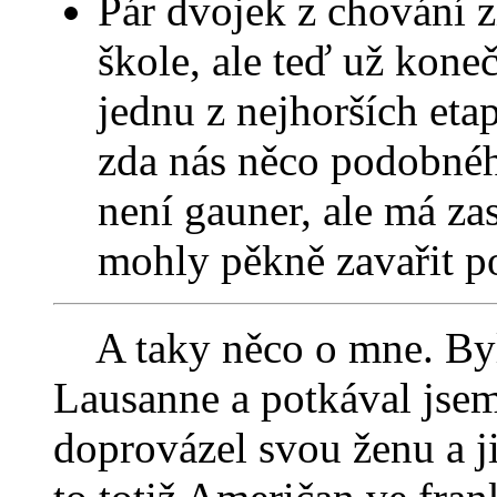
Pár dvojek z chování z
škole, ale teď už kone
jednu z nejhorších eta
zda nás něco podobného
není gauner, ale má zase
mohly pěkně zavařit p
A taky něco o mne. Byl 
Lausanne a potkával jsem
doprovázel svou ženu a ji