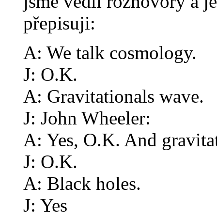
jsme vedli rozhovory a j
přepisuji:
A: We talk cosmology.
J: O.K.
A: Gravitationals wave.
J: John Wheeler:
A: Yes, O.K. And gravitat
J: O.K.
A: Black holes.
J: Yes