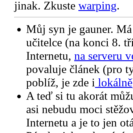
jinak. Zkuste
warping
.
Můj syn je gauner. Má
učitelce (na konci 8. tř
Internetu,
na serveru v
povaluje článek (pro t
poblíž, je zde i
lokálně
A teď si tu akorát můžu
asi nebudu moci stěžova
Internetu a je to jen o