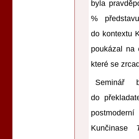
byla pravděp
% představ
do kontextu K
poukázal na d
které se zrcad
Seminář 
do překladat
postmoderní 
Kunčinase