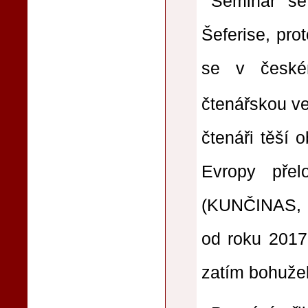
Seminář se 
Šeferise, pro
se v českém
čtenářskou ve
čtenáři těší 
Evropy pře
(KUNČINAS, 2
od roku 2017
zatím bohužel