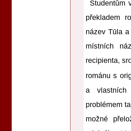
Studentům v
překladem ro
název Tūla a 
místních ná
recipienta, s
románu s orig
a vlastních
problémem tak
možné přelož