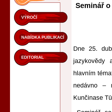
Seminář o
VÝROČÍ
NABÍDKA PUBLIKACÍ
Dne 25. du
EDITORIAL
jazykovědy a
hlavním témat
nedávno – r
Kunčinase Tū