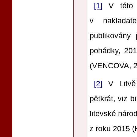
[1]
V této s
v nakladat
publikovány 
pohádky, 201
(VENCOVA, 2
[2]
V Litvě 
pětkrát, viz b
litevské náro
z roku 2015 