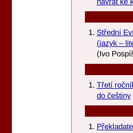
návrat ke
Střední Ev
(jazyk – lit
(Ivo Pospíš
Třetí roční
do češtiny
Překladate