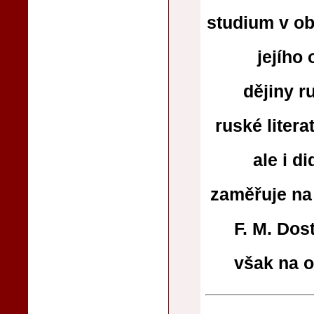
studium v obo
jejího 
dějiny ru
ruské liter
ale i d
zaměřuje na 
F. M. Dos
však na o