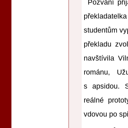
Pozvání při
překladate
studentům vyp
překladu zvo
navštívila Vi
románu, Už
s apsidou. S
reálné proto
vdovou po sp