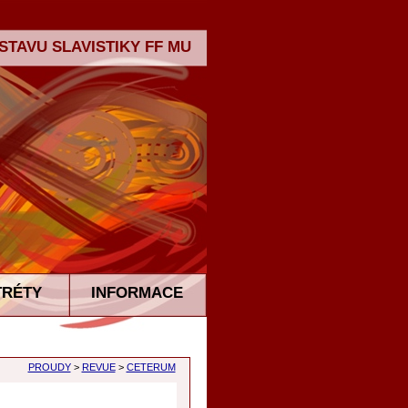
TAVU SLAVISTIKY FF MU
TRÉTY
INFORMACE
PROUDY
>
REVUE
>
CETERUM