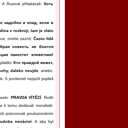
. A Rusové přitakávali:
Хоть
е надобен и клад, коли в
dina v rozbroji, tam je zlato
ace, mohlo zaznít:
Často lidé
брая совесть не боится
цам пакостит клеветник!
platilo
: Кто правдой живет,
nohy, daleko neujde
, anebo:
ak: S poctivostí nejspíš pojdeš
heslo:
PRAVDA VÍTĚZÍ
. Ruští
 a k tomu dodávali moralisté:
eši potvrzovali poukazováním
hudoba nenávist
. A aby byl