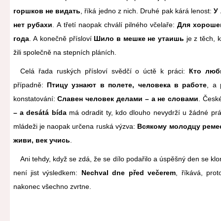
горшков не видать
, říká jedno z nich. Druhé pak kárá lenost:
У
нет рубахи
. A třetí naopak chválí pilného včelaře:
Для хороше
года
. A konečně přísloví
Шило в мешке не утаишь
je z těch, k
žili společně na stepních pláních.
Celá řada ruských přísloví svědčí o úctě k práci:
Кто люби
případně:
Птицу узнают в полете, человека в работе
, a 
konstatování:
Славен человек делами – а не словами
. Česk
– a desátá bída
má odradit ty, kdo dlouho nevydrží u žádné prá
mládeži je naopak určena ruská výzva:
Всякому молодцу ремес
живи, век учись
.
Ani tehdy, když se zdá, že se dílo podařilo a úspěšný den se klo
není jist výsledkem:
Nechval dne před večerem
, říkává, pro
nakonec všechno zvrtne.