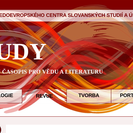
ŘEDOEVROPSKÉHO CENTRA SLOVANSKÝCH STUDIÍ A ÚS
UDY
ČASOPIS PRO VĚDU A LITERATURU
LOGIE
TVORBA
POR
REVUE