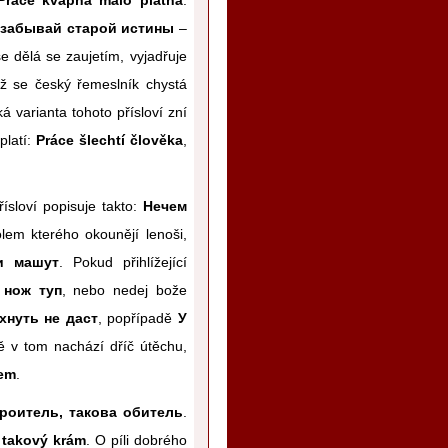
 забывай старой истины
–
e dělá se zaujetím, vyjadřuje
yž se český řemeslník chystá
ká varianta tohoto přísloví zní
platí:
Práce šlechtí člověka
,
řísloví popisuje takto:
Нечем
olem kterého okounějí lenoši,
и машут
. Pokud přihlížející
 нож туп
, nebo nedej bože
хнуть не даст
, popřípadě
У
ě v tom nachází dříč útěchu,
šem
.
троитель, такова обитель
.
 takový krám
. O píli dobrého