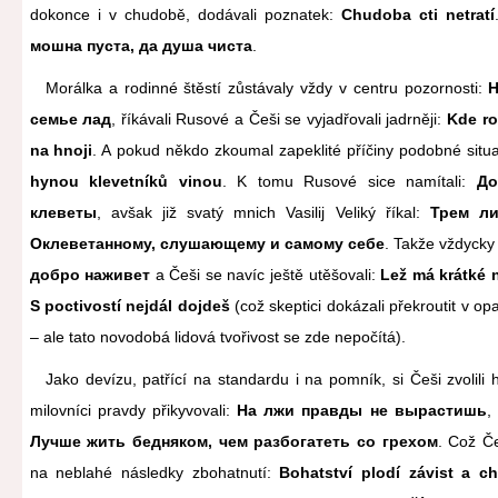
dokonce i v chudobě, dodávali poznatek:
Chudoba cti netratí
мошна пуста, да душа чиста
.
Morálka a rodinné štěstí zůstávaly vždy v centru pozornosti:
Н
семье лад
, říkávali Rusové a Češi se vyjadřovali jadrněji:
Kde ro
na hnoji
. A pokud někdo zkoumal zapeklité příčiny podobné situ
hynou klevetníků vinou
. K tomu Rusové sice namítali:
До
клеветы
, avšak již svatý mnich Vasilij Veliký říkal:
Трем ли
Оклеветанному, слушающему и самому себе
. Takže vždycky 
добро наживет
a Češi se navíc ještě utěšovali:
Lež má krátké 
S poctivostí nejdál dojdeš
(což skeptici dokázali překroutit v op
– ale tato novodobá lidová tvořivost se zde nepočítá).
Jako devízu, patřící na standardu i na pomník, si Češi zvolili 
milovníci pravdy přikyvovali:
На лжи правды не вырастишь
,
Лучше жить бедняком, чем разбогатеть со грехом
. Což Č
na neblahé následky zbohatnutí:
Bohatství plodí závist a c