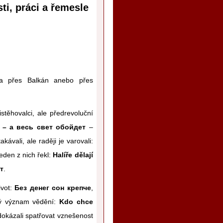
ti, práci a řemesle
ka přes Balkán anebo přes
stěhovalci, ale předrevoluční
 – а весь свет обойдет
–
kávali, ale raději je varovali:
jeden z nich řekl:
Halíře dělají
т
.
ivot:
Без денег сон крепче
,
cký význam vědění:
Kdo chce
 dokázali spatřovat vznešenost