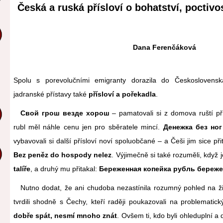
Česká a ruská přísloví o bohatství, poctivos
Dana Ferenčáková
Spolu s porevolučními emigranty dorazilа do Českoslovens
jadranské přístavy také
přísloví a pořekadla
.
Свой грош везде хорош
– pamatovali si z domova ruští při
rubl měl náhle cenu jen pro sběratele mincí.
Денежка без ног
vybavovali si další přísloví noví spoluobčané – a Češi jim sice přita
Bez peněz do hospody nelez
. Výjimečně si také rozuměli, když 
talíře
, a druhý mu přitakal:
Береженная копейка рубль береже
Nutno dodat, že ani chudoba nezastínila rozumný pohled na ž
tvrdili shodně s Čechy, kteří raději poukazovali na problemati
dobře spát, nesmí mnoho znát
. Ovšem ti, kdo byli ohleduplní a