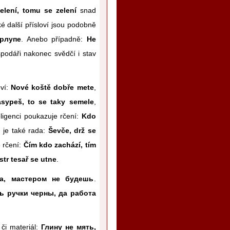
lení, tomu se zelení
snad
ké další přísloví jsou podobně
орлупе
. Anebo případně:
Не
podáři nakonec svědčí i stav
oví:
Nové koště dobře mete
,
sypeš, to se taky semele
,
eligenci poukazuje rčení:
Kdo
 je také rada:
Ševče, drž se
 rčení:
Čím kdo zachází, tím
istr tesař se utne
.
а, мастером не будешь
.
ь ручки черны, да работа
či materiál:
Глину не мять,