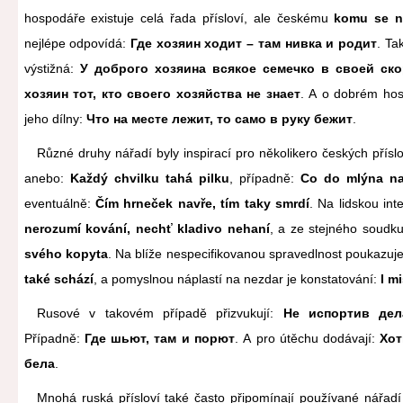
hospodáře existuje celá řada přísloví, ale českému
komu se ne
nejlépe odpovídá:
Где хозяин ходит – там нивка и родит
. Ta
výstižná:
У доброго хозяина всякое семечко в своей ск
хозяин тот, кто своего хозяйства не знает
. A o dobrém hos
jeho dílny:
Что на месте лежит, то само в руку бежит
.
Různé druhy nářadí byly inspirací pro několikero českých přísl
anebo:
Každý chvilku tahá pilku
, případně:
Co do mlýna na
eventuálně:
Čím hrneček navře, tím taky smrdí
. Na lidskou int
nerozumí kování, nechť kladivo nehaní
, a ze stejného soudku
svého kopyta
. Na blíže nespecifikovanou spravedlnost poukazuje
také schází
, a pomyslnou náplastí na nezdar je konstatování:
I m
Rusové v takovém případě přizvukují:
Не испортив дел
Případně:
Где шьют, там и порют
. A pro útěchu dodávají:
Хот
бела
.
Mnohá ruská přísloví také často připomínají používané nářadí 