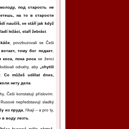
молоду, под старость не
етешь, на то в старости
dí naučíš, ve stáří jak když
ladí ležáci, staří žebráci
.
skáče
, povzbuzovali se Češi
 встает, тому бог подает
,
и коса, пока роса
se ženci
 dodávali odvahy, aby
„chytili
á:
Co můžeš udělat dnes,
коли нету дела
.
, Češi konstatují příslovím:
k Rusové nepředstavují sladký
бу из пруда
, říkají – a pro ty,
 в воду лезть
.
Práce kvapná málo platná
.