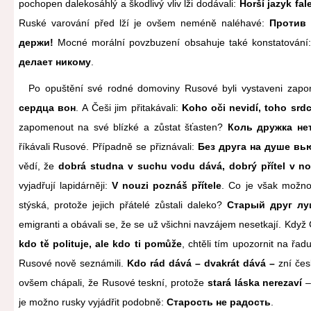
pochopen dalekosáhlý a škodlivý vliv lži dodávali:
Horší jazyk fal
Ruské varování před lží je ovšem neméně naléhavé:
Против 
держи!
Mocné morální povzbuzení obsahuje také konstatování
делает никому
.
Po opuštění své rodné domoviny Rusové byli vystaveni zap
сердца вон
. A Češi jim přitakávali:
Koho oči nevidí, toho srdc
zapomenout na své blízké a zůstat šťasten?
Коль дружка не
říkávali Rusové. Případně se přiznávali:
Без друга на душе вь
vědí, že
dobrá studna v suchu vodu dává, dobrý přítel v n
vyjadřují lapidárněji:
V nouzi poznáš přítele
. Co je však možno
stýská, protože jejich přátelé zůstali daleko?
Старый друг лу
emigranti a obávali se, že se už všichni navzájem nesetkají. Když 
kdo tě polituje, ale kdo ti pomůže
, chtěli tím upozornit na řad
Rusové nově seznámili.
Kdo rád dává – dvakrát dává –
zní čes
ovšem chápali, že Rusové teskní, protože
stará láska nerezaví
je možno rusky vyjádřit podobně:
Старость не радость
.