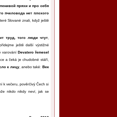
 ленивой пряхи и про себя
го пчеловода нет плохого
teré Slované znali, když ještě
т труд, того люди чтут
,
přidejme ještě další výstižné
é varování
Devatero řemesel
ce a čeká je chudobné stáří,
ло к лицу
, anebo také:
Век
ní k večeru, pověrčivý Čech si
tože nikdo nikdy neví, jak se