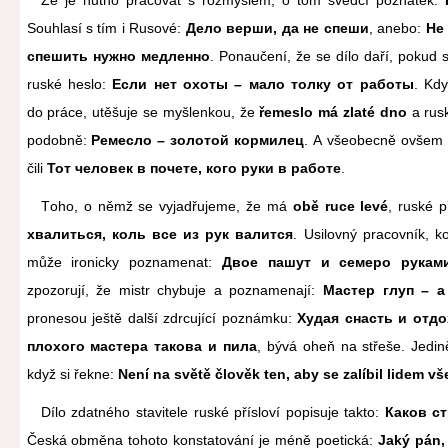
Souhlasí s tím i Rusové:
Дело верши, да не спеши
, anebo:
Не
спешить нужно медленно
. Ponaučení, že se dílo daří, pokud s
ruské heslo:
Если нет охоты – мало толку от работы
. Kd
do práce, utěšuje se myšlenkou, že
řemeslo má zlaté dno
a rus
podobně:
Ремесло – золотой кормилец
. A všeobecně ovšem 
čili
Тот человек в почете, кого руки в работе
.
Tоho, o němž se vyjadřujeme, že má
obě ruce levé
, ruské p
хвалиться, коль все из рук валится
. Usilovný pracovník, k
může ironicky poznamenat:
Двое пашут и семеро рукам
zpozorují, že mistr chybuje a poznamenají:
Мастер глуп – а
pronesou ještě další zdrcující poznámku:
Худая снасть и отдо
плохого мастера такова и пила
, bývá oheň na střeše. Jedin
když si řekne:
Není na světě člověk ten, aby se zalíbil lidem v
Dílo zdatného stavitele ruské přísloví popisuje takto:
Каков с
Česká obměna tohoto konstatování je méně poetická:
Jaký pán,