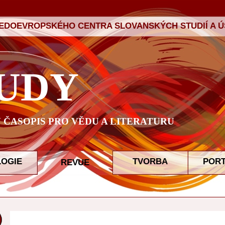
ŘEDOEVROPSKÉHO CENTRA SLOVANSKÝCH STUDIÍ A ÚS
UDY
ČASOPIS PRO VĚDU A LITERATURU
LOGIE
TVORBA
POR
REVUE