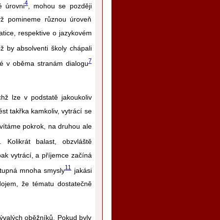
4
é úrovni
, mohou se později
když pomineme různou úroveň
tice, respektive o jazykovém
iž by absolventi školy chápali
7
né v oběma stranám dialogu
hž lze v podstatě jakoukoliv
t takřka kamkoliv, vytrácí se
 vítáme pokrok, na druhou ale
. Kolikrát balast, obzvláště
ak vytrácí, a příjemce začíná
11
dostupná mnoha smysly
jakási
dojem, že tématu dostatečně
ývalých oběžníků. Pokud byly