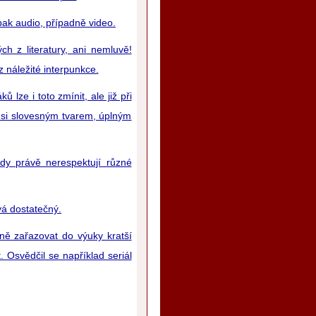
pak audio, případně video.
 z literatury, ani nemluvě!
z náležité interpunkce.
lze i toto zmínit, ale již při
ýmsi slovesným tvarem, úplným
hdy právě nerespektují různé
vá dostatečný.
ně zařazovat do výuky kratší
 Osvědčil se například seriál