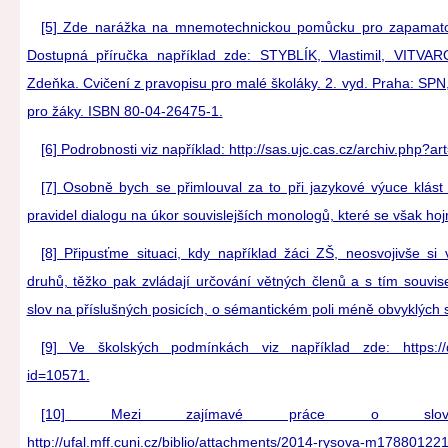
[5] Zde narážka na mnemotechnickou pomůcku pro zapamatov
Dostupná příručka například zde: STYBLÍK, Vlastimil, VITV
Zdeňka. Cvičení z pravopisu pro malé školáky. 2. vyd. Praha: SP
pro žáky. ISBN 80-04-26475-1.
[6] Podrobnosti viz například: http://sas.ujc.cas.cz/archiv.php?ar
[7] Osobně bych se přimlouval za to při jazykové výuce klást 
pravidel dialogu na úkor souvislejších monologů, které se však hoj
[8] Připusťme situaci, kdy například žáci ZŠ, neosvojivše si 
druhů, těžko pak zvládají určování větných členů a s tím souvis
slov na příslušných posicích, o sémantickém poli méně obvyklých 
[9] Ve školských podmínkách viz například zde: https://dig
id=10571.
[10] Mezi zajímavé práce o slovo
http://ufal.mff.cuni.cz/biblio/attachments/2014-rysova-m1788012