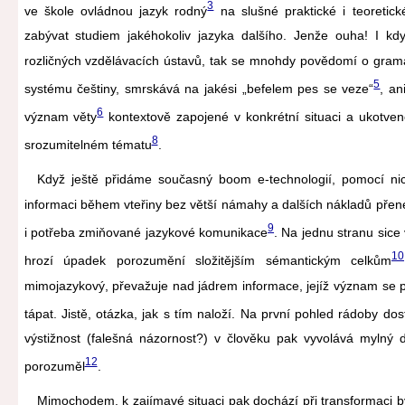
3
ve škole ovládnou jazyk rodný
na slušné praktické i teoretick
zabývat studiem jakéhokoliv jazyka dalšího. Jenže ouha! I 
rozličných vzdělávacích ústavů, tak se mnohdy povědomí o grama
5
systému češtiny, smrskává na jakési „befelem pes se veze“
, an
6
význam věty
kontextově zapojené v konkrétní situaci a ukotve
8
srozumitelném tématu
.
Když ještě přidáme současný boom e-technologií, pomocí nic
informaci během vteřiny bez větší námahy a dalších nákladů přenés
9
i potřeba zmiňované jazykové komunikace
. Na jednu stranu sice
10
hrozí úpadek porozumění složitějším sémantickým celkům
mimojazykový, převažuje nad jádrem informace, jejíž význam se p
tápat. Jistě, otázka, jak s tím naloží. Na první pohled rádoby 
výstižnost (falešná názornost?) v člověku pak vyvolává mylný 
12
porozuměl
.
Mimochodem, k zajímavé situaci pak dochází při transformaci b