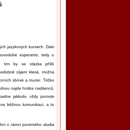
ů
kých jazykových kursech. Dalo
novodobé esperanto, tedy o
e tím by se otázka příliš
děpodobně zájem klesá, možná
lorních sbírek a muzeí. Těžko
jednou najde hrstka nadšenců,
adne jakkoliv, vždy poroste
 na běžnou komunikaci, a to
chni v rámci povinného studia