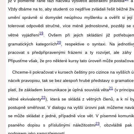
již v poměrně rané fázi nácviku vysvětlit abstraktní pravidla
a 
Vždy dbáme na to, aby studenti co nejdříve zvládali řešit běžné živ
umění správně si domyslet neúplnou myšlenku a ověřit si jej
tolerovat odpovědi stručné, více méně jednoslovné, později se
19
větné vyjádření
. Ovšem při jejich skládání již potřebuj
20
gramatických kategoriích
, respektive o syntaxi. Na jednotli
pracovat s předpřipravenými frázemi a ty rozvíjet, ale záhy 
Připusťme však, že pro některé kursy tato úroveň může postačovat
Chceme-li pokračovat v kursech češtiny pro cizince na vyšších ú
nácvik pravopisu, tak se bez alespoň hrubé představy o gramatic
21
platí, že základem komunikace je úplná souvislá věta
(v princip
22
větné ekvivalenty
), která se skládá z větných členů, a k ní 
postupně směřovat. V dialogu na vyšší úrovni pak můžeme naváz
se může skládat z jedné, případně více vět. V písemné komunika
23
psaného dopisu s příslušnými náležitostmi
, obzvláště pa
podpisem jako samozřejmostí.