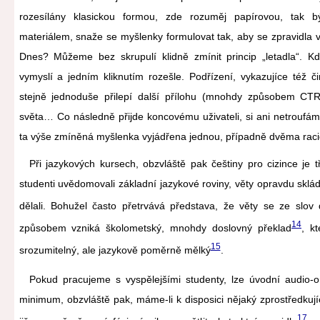
rozesílány klasickou formou, zde rozuměj papírovou, tak bý
materiálem, snaže se myšlenky formulovat tak, aby se zpravidla ve
Dnes? Můžeme bez skrupulí klidně zmínit princip „letadla“. K
vymyslí a jedním kliknutím rozešle. Podřízení, vykazujíce též č
stejně jednoduše přilepí další přílohu (mnohdy způsobem 
světa… Co následně přijde koncovému uživateli, si ani netrouf
ta výše zmíněná myšlenka vyjádřena jednou, případně dvěma raci
Při jazykových kursech, obzvláště pak češtiny pro cizince je 
studenti uvědomovali základní jazykové roviny, věty opravdu sklád
dělali. Bohužel často přetrvává představa, že věty se ze slov d
14
způsobem vzniká školometský, mnohdy doslovný překlad
, k
15
srozumitelný, ale jazykově poměrně mělký
.
Pokud pracujeme s vyspělejšími studenty, lze úvodní audio-o
minimum, obzvláště pak, máme-li k disposici nějaký zprostředkuj
17