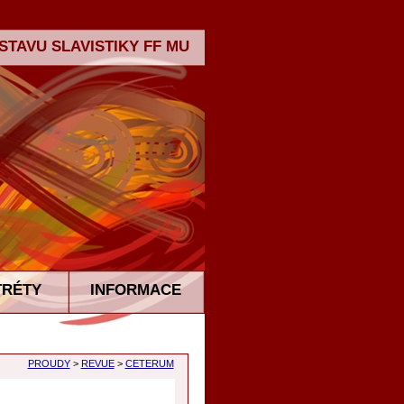
TAVU SLAVISTIKY FF MU
TRÉTY
INFORMACE
PROUDY
>
REVUE
>
CETERUM