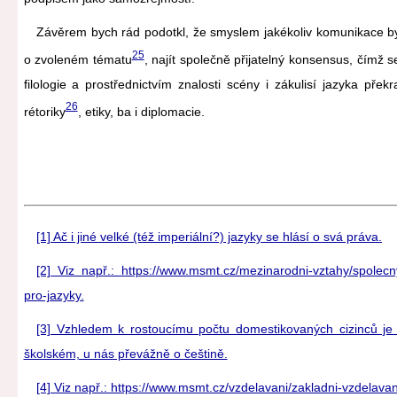
Závěrem bych rád podotkl, že smyslem jakékoliv komunikace b
25
o zvoleném tématu
, najít společně přijatelný konsensus, čím
filologie a prostřednictvím znalosti scény i zákulisí jazyka pře
26
rétoriky
, etiky, ba i diplomacie.
[1] Ač i jiné velké (též imperiální?) jazyky se hlásí o svá práva.
[2] Viz např.: https://www.msmt.cz/mezinarodni-vztahy/spolecn
pro-jazyky.
[3] Vzhledem k rostoucímu počtu domestikovaných cizinců je 
školském, u nás převážně o češtině.
[4] Viz např.: https://www.msmt.cz/vzdelavani/zakladni-vzdelava