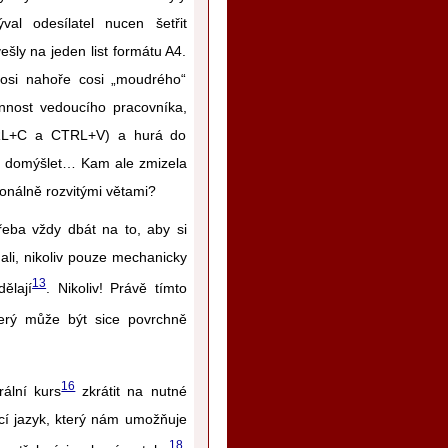
val odesílatel nucen šetřit
šly na jeden list formátu A4.
dosi nahoře cosi „moudrého“
innost vedoucího pracovníka,
CTRL+C a CTRL+V) a hurá do
ám domýšlet… Kam ale zmizela
onálně rozvitými větami?
třeba vždy dbát na to, aby si
ali, nikoliv pouze mechanicky
13
ělají
. Nikoliv! Právě tímto
terý může být sice povrchně
16
rální kurs
zkrátit na nutné
ící jazyk, který nám umožňuje
18