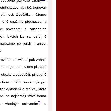
potřebné jazykové vztahy
.
otní situace, aby též trénovali
í platnost. Zpočátku můžeme
 cíleně snažíme přecházet na
eme povědomí o základních
vých lekcích lze samozřejmě
narazíme na jejich hranice.
.
rovních, obzvláště pak zahájit
e neobejdeme. I v tom případě
u otázky a odpovědi, případně
bychom chtěli v novém jazyku
at výkladem o replice, která
ci se nejčastěji užívá forma
24
k s vhodným oslovením
a