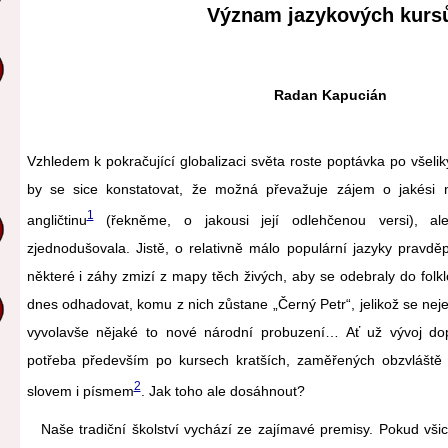
Význam jazykových kurs
Radan Kapucián
Vzhledem k pokračující globalizaci světa roste poptávka po všeli
by se sice konstatovat, že možná převažuje zájem o jakési 
1
angličtinu
(řekněme, o jakousi její odlehčenou versi), al
zjednodušovala. Jistě, o relativně málo populární jazyky prav
některé i záhy zmizí z mapy těch živých, aby se odebraly do folk
dnes odhadovat, komu z nich zůstane „Černý Petr“, jelikož se ne
vyvolavše nějaké to nové národní probuzení… Ať už vývoj dop
potřeba především po kursech kratších, zaměřených obzvláště
2
slovem i písmem
. Jak toho ale dosáhnout?
Naše tradiční školství vychází ze zajímavé premisy. Pokud vši