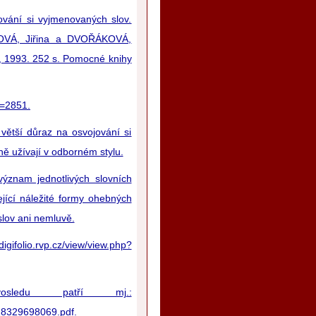
ání si vyjmenovaných slov.
AROVÁ, Jiřina a DVOŘÁKOVÁ,
N, 1993. 252 s. Pomocné knihy
t=2851.
větší důraz na osvojování si
ně užívají v odborném stylu.
význam jednotlivých slovních
ející náležité formy ohebných
slov ani nemluvě.
ifolio.rvp.cz/view/view.php?
sledu patří mj.:
218329698069.pdf.