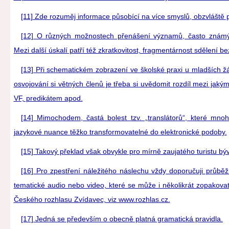
[11] Zde rozuměj informace působící na více smyslů, obzvláště 
[12] O různých možnostech přenášení významů, často známých
Mezi další úskalí patří též zkratkovitost, fragmentárnost sdělení be
[13] Při schematickém zobrazení ve školské praxi u mladších žáků 
osvojování si větných členů je třeba si uvědomit rozdíl mezi jak
VF, predikátem apod.
[14] Mimochodem, častá bolest tzv. „translátorů“, které mno
jazykové nuance těžko transformovatelné do elektronické podoby.
[15] Takový překlad však obvykle pro mírně zaujatého turistu bý
[16] Pro zpestření náležitého náslechu vždy doporučuji průběž
tematické audio nebo video, které se může i několikrát zopakovat.
Českého rozhlasu Zvídavec, viz www.rozhlas.cz.
[17] Jedná se především o obecně platná gramatická pravidla.