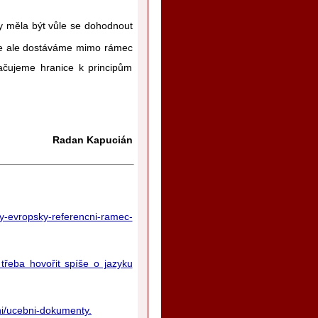
y měla být vůle se dohodnout
ž se ale dostáváme mimo rámec
kračujeme hranice k principům
Radan Kapucián
y-evropsky-referencni-ramec-
třeba hovořit spíše o jazyku
ni/ucebni-dokumenty.