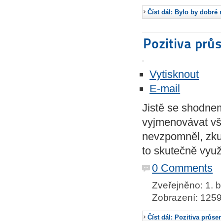
Číst dál: Bylo by dobré
Pozitiva prů
Vytisknout
E-mail
Jistě se shodne
vyjmenovávat vš
nevzpomněl, zkus
to skutečně využ
0 Comments
Zveřejněno: 1. 
Zobrazení: 125
Číst dál: Pozitiva průse