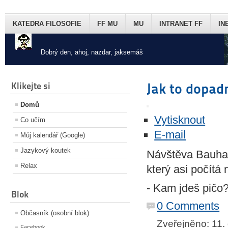
KATEDRA FILOSOFIE
FF MU
MU
INTRANET FF
IN
Dobrý den, ahoj, nazdar, jaksemáš
Klikejte si
Jak to dopad
Domů
Vytisknout
Co učím
E-mail
Můj kalendář (Google)
Jazykový koutek
Návštěva Bauhau
Relax
který asi počítá 
- Kam jdeš pičo
Blok
0 Comments
Občasník (osobní blok)
Zveřejněno: 11
Facebook