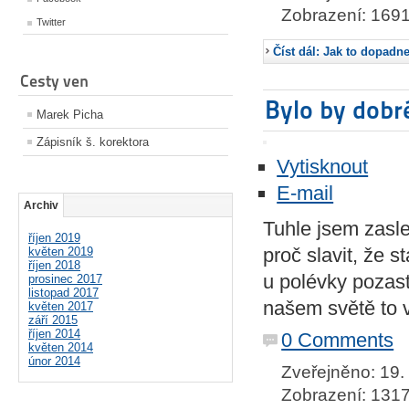
Zobrazení: 169
Twitter
Číst dál: Jak to dopadn
Cesty ven
Bylo by dobr
Marek Picha
Zápisník š. korektora
Vytisknout
E-mail
Archiv
Tuhle jsem zasle
říjen 2019
proč slavit, že s
květen 2019
říjen 2018
u polévky pozast
prosinec 2017
listopad 2017
našem světě to 
květen 2017
září 2015
říjen 2014
0 Comments
květen 2014
únor 2014
Zveřejněno: 19.
Zobrazení: 131