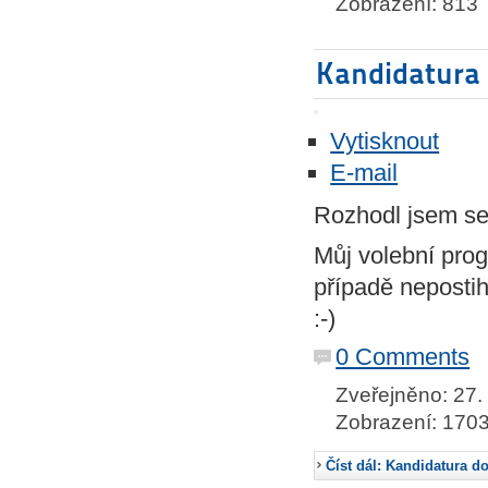
Zobrazení: 813
Kandidatura
Vytisknout
E-mail
Rozhodl jsem s
Můj volební pro
případě nepostih
:-)
0 Comments
Zveřejněno: 27. 
Zobrazení: 170
Číst dál: Kandidatura d