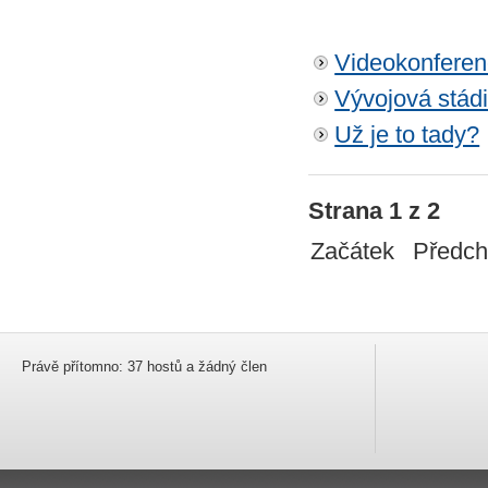
Videokonfere
Vývojová stád
Už je to tady?
Strana 1 z 2
Začátek
Předch
Právě přítomno: 37 hostů a žádný člen