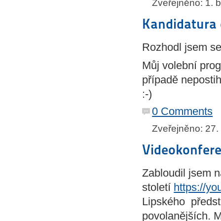
Zveřejněno: 1. 
Kandidatura
Rozhodl jsem s
Můj volební pro
případě nepostih
:-)
0 Comments
Zveřejněno: 27. 
Videokonfer
Zabloudil jsem n
století
https://y
Lipského předsta
povolanějších. M