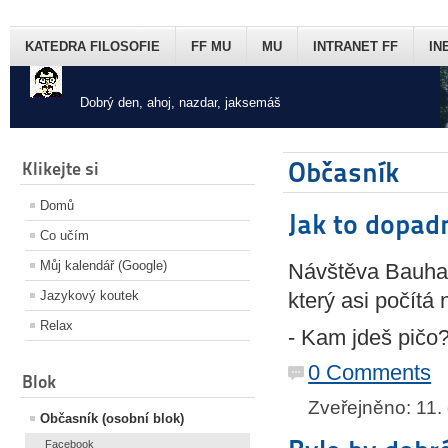
KATEDRA FILOSOFIE
FF MU
MU
INTRANET FF
IN
Dobrý den, ahoj, nazdar, jaksemáš
Občasník
Klikejte si
Domů
Jak to dopad
Co učím
Můj kalendář (Google)
Návštěva Bauhau
Jazykový koutek
který asi počítá 
Relax
- Kam jdeš pičo
0 Comments
Blok
Zveřejněno: 11
Občasník (osobní blok)
Facebook