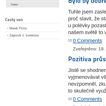
Bylo by dobr
Twitter
Tuhle jsem zasle
proč slavit, že s
Cesty ven
u polévky pozast
Marek Picha
našem světě to 
Zápisník š. korektora
0 Comments
Zveřejněno: 19.
Pozitiva prů
Jistě se shodne
vyjmenovávat vš
nevzpomněl, zkus
to skutečně využ
0 Comments