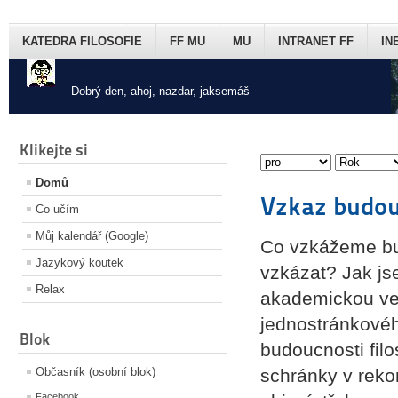
KATEDRA FILOSOFIE
FF MU
MU
INTRANET FF
IN
Dobrý den, ahoj, nazdar, jaksemáš
Klikejte si
Domů
Vzkaz budou
Co učím
Můj kalendář (Google)
Co vzkážeme bu
Jazykový koutek
vzkázat? Jak jse
Relax
akademickou veře
jednostránkovéh
Blok
budoucnosti fil
Občasník (osobní blok)
schránky v reko
Facebook