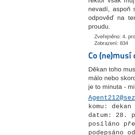
rektor však mů
nevadí, aspoň 
odpověď na ten
proudu.
Zveřejněno: 4. pr
Zobrazení: 834
Co (ne)musí 
Děkan toho musí 
málo nebo skoro
je to minuta - mi
Agent212@se
komu: dekan
datum: 28. 
posíláno př
podepsáno o