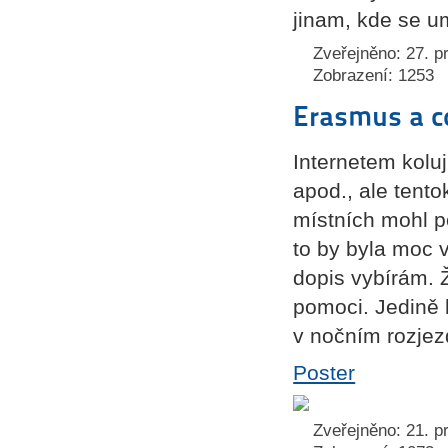
jinam, kde se um
Zveřejněno: 27. p
Zobrazení: 1253
Erasmus a c
Internetem koluj
apod., ale tent
místních mohl p
to by byla moc 
dopis vybírám. Ž
pomoci. Jedině b
v nočním rozjez
Poster
Zveřejněno: 21. p