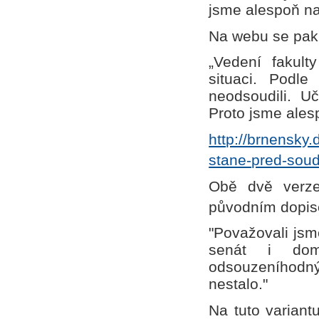
jsme alespoň na
Na webu se pak 
„Vedení fakult
situaci. Podle
neodsoudili. U
Proto jsme alesp
http://brnensky.
stane-pred-sou
Obě dvě verze
původním dopise
"Považovali jsm
senát i dom
odsouzeníhodn
nestalo."
Na tuto variant