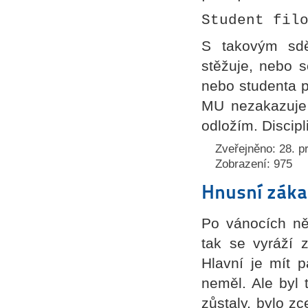
Student fil
S takovým sdě
stěžuje, nebo s
nebo studenta po
MU nezakazuje 
odložím. Discipl
Zveřejněno: 28. p
Zobrazení: 975
Hnusní záka
Po vánocích ně
tak se vyráží 
Hlavní je mít 
neměl. Ale byl
zůstaly, bylo zc