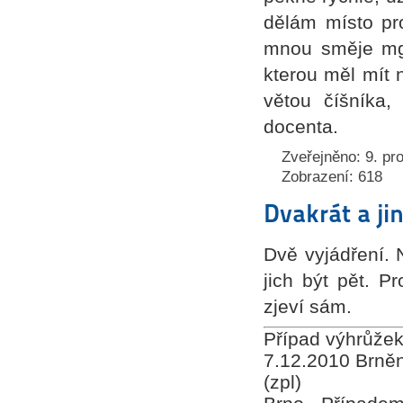
dělám místo pr
mnou směje mgr. 
kterou měl mít 
větou číšníka,
docenta.
Zveřejněno: 9. pr
Zobrazení: 618
Dvakrát a ji
Dvě vyjádření. 
jich být pět. P
zjeví sám.
Případ výhrůžek
7.12.2010 Brněn
(zpl)