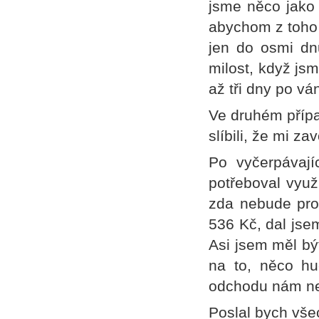
jsme něco jako -
abychom z toho n
jen do osmi d
milost, když jsm
až tři dny po vá
Ve druhém přípa
slíbili, že mi za
Po vyčerpávají
potřeboval využ
zda nebude prob
536 Kč, dal jsem
Asi jsem měl bý
na to, něco hu
odchodu nám ne
Poslal bych vše