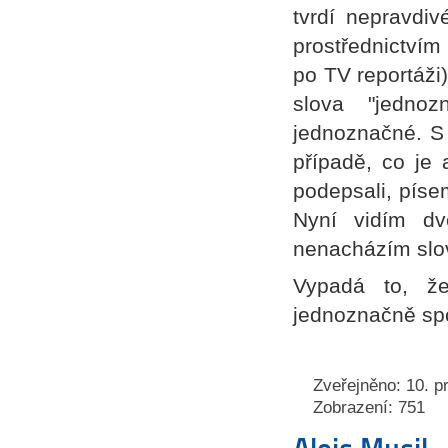
tvrdí nepravdiv
prostřednictvím
po TV reportáži)
slova "jedno
jednoznačné. S
případě, co je
podepsali, píse
Nyní vidím dv
nenacházím slo
Vypadá to, ž
jednoznačně sp
Zveřejněno: 10. p
Zobrazení: 751
Alois Musil