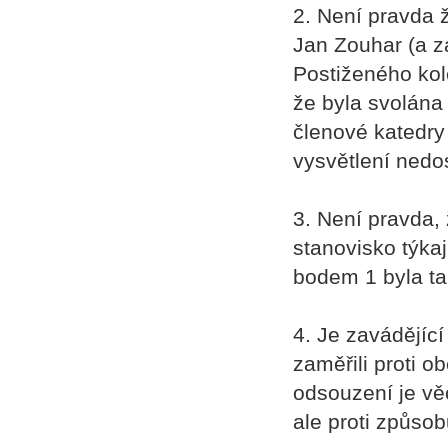
2. Není pravda ž
Jan Zouhar (a zá
Postiženého kole
že byla svolána 
členové katedry 
vysvětlení nedos
3. Není pravda,
stanovisko týka
bodem 1 byla tak
4. Je zavádějící
zaměřili proti o
odsouzení je vě
ale proti způsob