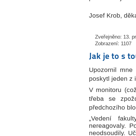
Josef Krob, děk
Zveřejněno: 13. p
Zobrazení: 1107
Jak je to s 
Upozornil mne d
poskytl jeden z 
V monitoru (což
třeba se zpož
předchozího blo
„Vedení fakul
nereagovaly. Po
neodsoudily. Uč