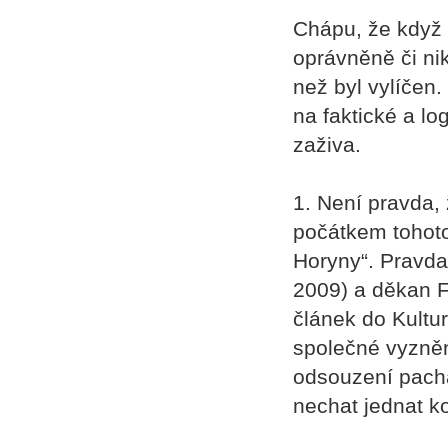
Chápu, že když 
oprávněně či nik
než byl vylíčen.
na faktické a l
zaživa.
1. Není pravda, 
počátkem tohoto
Horyny“. Pravda 
2009) a děkan F
článek do Kultu
společné vyzně
odsouzení pacha
nechat jednat k