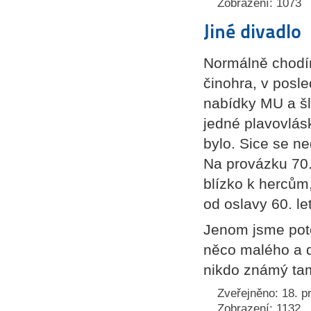
Zobrazení: 1073
Jiné divadlo
Normálně chodím
činohra, v posl
nabídky MU a šl
jedné plavovlásk
bylo. Sice se ne
Na provázku 70. 
blízko k hercům,
od oslavy 60. le
Jenom jsme pot
něco malého a d
nikdo známý ta
Zveřejněno: 18. p
Zobrazení: 1132