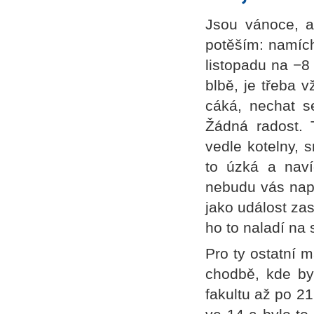
Jsou vánoce, a 
potěším: namích
listopadu na −8
blbě, je třeba 
cáká, nechat se
Žádná radost. 
vedle kotelny, 
to úzká a naví
nebudu vás napí
jako událost za
ho to naladí na 
Pro ty ostatní 
chodbě, kde by
fakultu až po 21