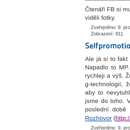
Čtenáři FB si m
viděli fotky.
Zveřejněno: 9. pr
Zobrazení: 811
Selfpromoti
Ale já si to fak
Napadlo to MP.
rychleji a výš.
g-technologií, 
aby to nevytuh
jsme do toho. 
poslední do
b
ě 
Rozhovor
(
http
Zveřejněno: 9. pr