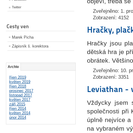
objeví, třeba s
Twitter
Zveřejněno: 1. pr
Zobrazení: 4152
Cesty ven
Hračky, plač
Marek Picha
Hračky jsou pla
Zápisník š. korektora
dětská hra je p
obrátek. Většin
Archiv
Zveřejněno: 10. p
Zobrazení: 3351
říjen 2019
květen 2019
říjen 2018
Leviathan - 
prosinec 2017
listopad 2017
květen 2017
Vždycky jsem s
září 2015
říjen 2014
společnosti při 
květen 2014
únor 2014
úplně nejvíce a 
na vybraném výs