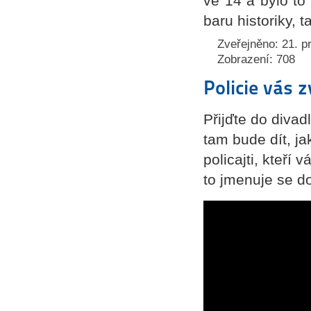
ve 14 a bylo to 
baru historiky, 
Zveřejněno: 21. p
Zobrazení: 708
Policie vás 
Přijďte do diva
tam bude dít, j
policajti, kteří
to jmenuje se d