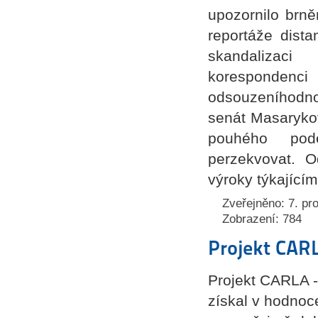
upozornilo brně
reportáže dista
skandalizac
korespondenci
odsouzeníhodn
senát Masarykovy
pouhého pod
perzekvovat. O
výroky týkajícím
Zveřejněno: 7. pr
Zobrazení: 784
Projekt CARL
Projekt CARLA - 
získal v hodnoc