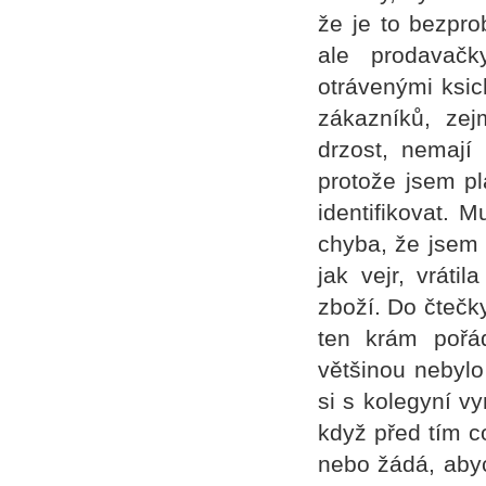
že je to bezpro
ale prodavačk
otrávenými ksic
zákazníků, zej
drzost, nemají
protože jsem pl
identifikovat. M
chyba, že jsem 
jak vejr, vráti
zboží. Do čtečky
ten krám pořádn
většinou nebylo
si s kolegyní v
když před tím co
nebo žádá, abyc