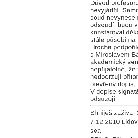
Důvod profesoro
nevyjádřil. Sam
soud nevynese 
odsoudí, budu vě
konstatoval děka
stále působí na 
Hrocha podpořilo
s Miroslavem Ba
akademický sená
nepřijatelné, že
nedodržují přit
otevřený dopis,“
V dopise signat
odsuzují.
Shniješ zaživa.
7.12.2010 Lidové
sea