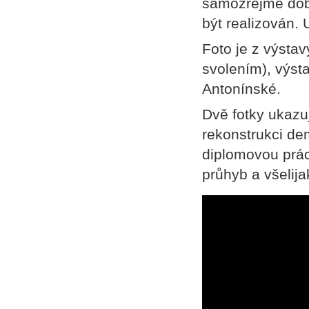
samozřejmě dobr
být realizován. 
Foto je z výstav
svolením), výst
Antonínské.
Dvě fotky ukazu
rekonstrukci dem
diplomovou práci
průhyb a všelij