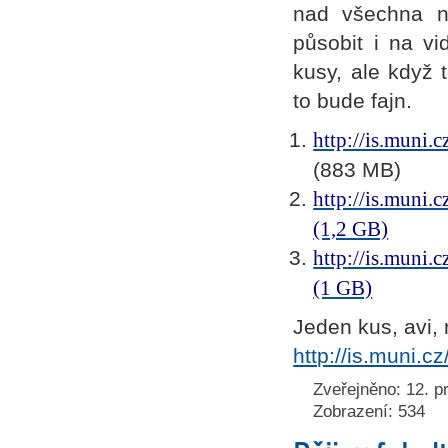
nad všechna na
působit i na v
kusy, ale když 
to bude fajn.
http://is.muni
(883 MB)
http://is.muni
(1,2 GB)
http://is.muni
(1 GB)
Jeden kus, avi, 
http://is.muni.
Zveřejněno: 12. p
Zobrazení: 534