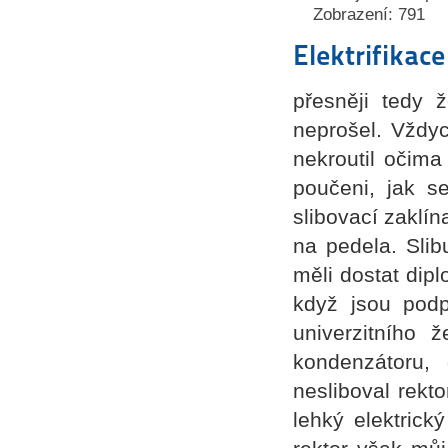
Zobrazení: 791
Elektrifikace
přesněji tedy 
neprošel. Vždyc
nekroutil očima
poučeni, jak se
slibovací zaklín
na pedela. Slib
měli dostat dip
když jsou podp
univerzitního 
kondenzátoru,
nesliboval rekto
lehký elektrick