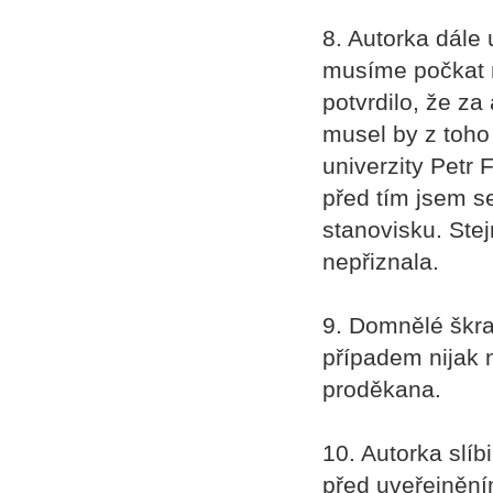
8. Autorka dále 
musíme počkat n
potvrdilo, že z
musel by z toho
univerzity Petr 
před tím jsem s
stanovisku. Stej
nepřiznala.
9. Domnělé škra
případem nijak n
proděkana.
10. Autorka slíb
před uveřejněním