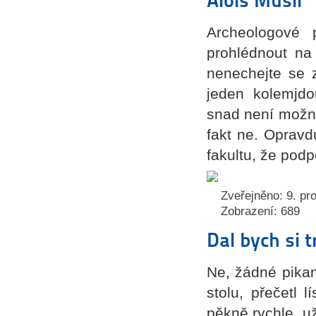
Archeologové p
prohlédnout n
nenechejte se 
jeden kolemjdo
snad není možné
fakt ne. Opravdu
fakultu, že podp
Zveřejněno: 9. pr
Zobrazení: 689
Dal bych si t
Ne, žádné pikan
stolu, přečetl 
pěkně rychle, už