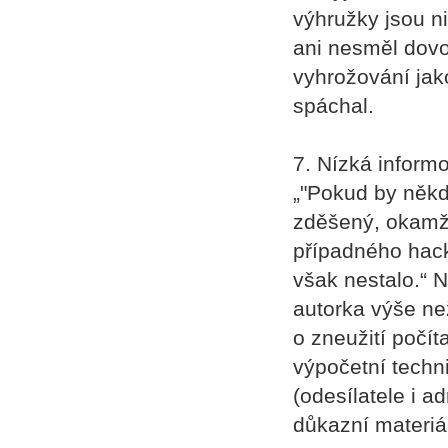
výhružky jsou n
ani nesměl dovo
vyhrožování jak
spáchal.
7. Nízká informo
„"Pokud by někd
zděšený, okamži
případného hack
však nestalo.“ N
autorka výše ne
o zneužití počí
výpočetní techni
(odesílatele i a
důkazní materiá