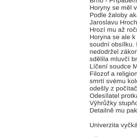
Brno - Případem 
Horyny se měl v
Podle žaloby ak
Jaroslavu Hrocho
Hrozí mu až roč
Horyna se ale k
soudní obsílku.
nedodržel zákonn
sdělila mluvčí 
Líčení soudce Ma
Filozof a relig
smrtí svému kol
odešly z počítač
Odesílatel protk
Výhrůžky stupňo
Detailně mu pak
Univerzita vyčk