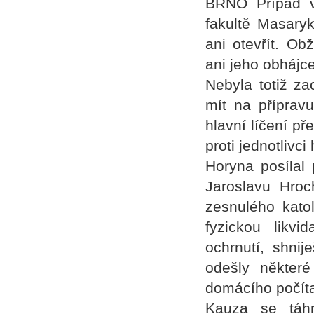
BRNO Případ v
fakultě Masary
ani otevřít. Ob
ani jeho obhájce
Nebyla totiž z
mít na příprav
hlavní líčení př
proti jednotlivc
Horyna posílal 
Jaroslavu Hroc
zesnulého katol
fyzickou likvi
ochrnutí, shnij
odešly někter
domácího počít
Kauza se táh