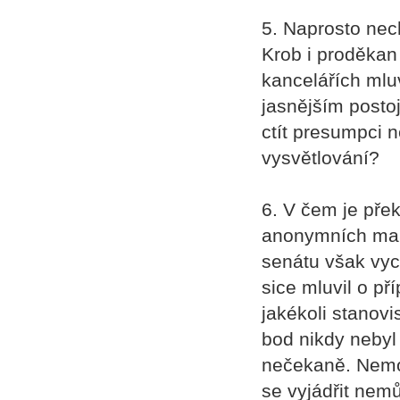
5. Naprosto nec
Krob i proděkan
kancelářích mlu
jasnějším posto
ctít presumpci 
vysvětlování?
6. V čem je pře
anonymních mail
senátu však vyc
sice mluvil o př
jakékoli stanov
bod nikdy nebyl
nečekaně. Nemoh
se vyjádřit nem