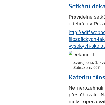
Setkání děk
Pravidelné setká
odehrálo v Praz
http://adff.web
filozofickych-f
vysokych-skola
Zveřejněno: 1. kv
Zobrazení: 667
Katedru filo
Ne nerozehnali 
přestěhovalo. N
měla opravova