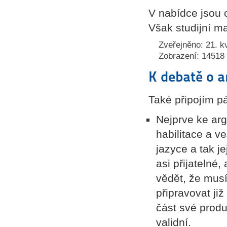
V nabídce jsou o
Však studijní ma
Zveřejněno: 21. k
Zobrazení: 14518
K debatě o an
Také připojím p
Nejprve ke arg
habilitace a v
jazyce a tak je
asi přijatelné
vědět, že musí
připravovat ji
část své prod
validní.