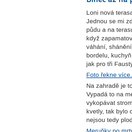
Loni nová terasa
Jednou se mi zd
půdu a na teras
když zapamatoval
váhání, shánění
bordelu, kuchyň 
jak pro tři Faust
Foto řekne více
Na zahradě je to
Vypadá to na me
vykopávat stromy.
kvetly, tak bylo
nejsou tedy plod
Meruňky po mrtv