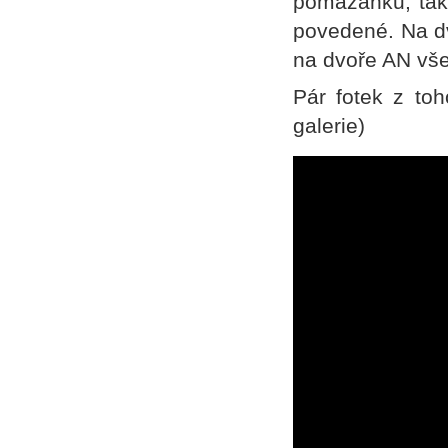
pomazánku, tak
povedené. Na dv
na dvoře AN vš
Pár fotek z to
galerie)