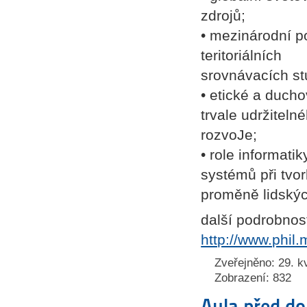
zdrojů;
• mezinárodní p
teritoriálních
srovnávacích stu
• etické a duch
trvale udržiteln
rozvoJe;
• role informat
systémů při tvo
proměně lidskýc
další podrobnos
http://www.phil
Zveřejněno: 29. k
Zobrazení: 832
Aula před d