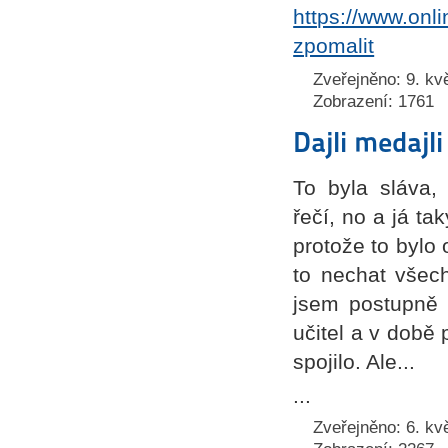
https://www.onl
zpomalit
Zveřejněno: 9. kv
Zobrazení: 1761
Dajli medajli
To byla sláva,
řečí, no a já ta
protože to bylo
to nechat všec
jsem postupně 
učitel a v době
spojilo. Ale...
...
Zveřejněno: 6. kv