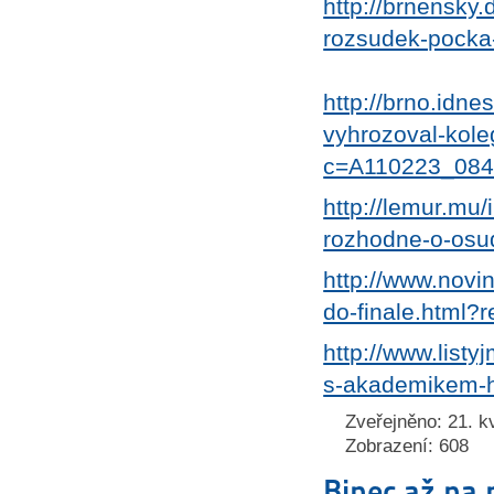
http://brnensky.
rozsudek-pocka
http://brno.idne
vyhrozoval-kole
c=A110223_084
http://lemur.mu/
rozhodne-o-osu
http://www.novi
do-finale.html?
http://www.list
s-akademikem-ho
Zveřejněno: 21. k
Zobrazení: 608
Binec až na