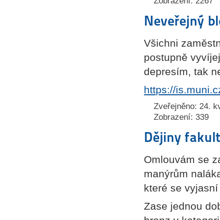
Zobrazení: 2267
Neveřejný b
Všichni zaměstna
postupně vyvíje
depresím, tak n
https://is.muni.
Zveřejněno: 24. k
Zobrazení: 339
Dějiny fakul
Omlouvám se za 
manýrům nalákat
které se vyjasní
Zase jednou dobr