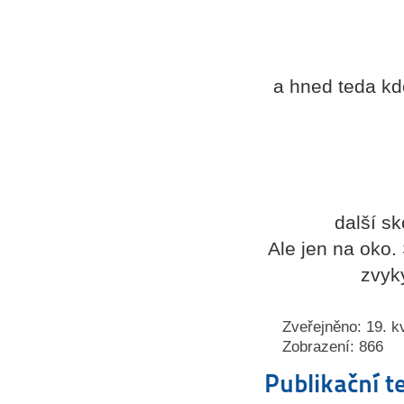
a hned teda kdo
další sk
Ale jen na oko. 
zvyky
Zveřejněno: 19. k
Zobrazení: 866
Publikační t