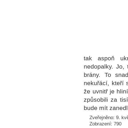
tak aspoň ukr
nedopalky. Jo, 
brány. To snad
nekuřácí, kteří
že uvnitř je hli
způsobili za ti
bude mít zaned
Zveřejněno: 9. kv
Zobrazení: 790