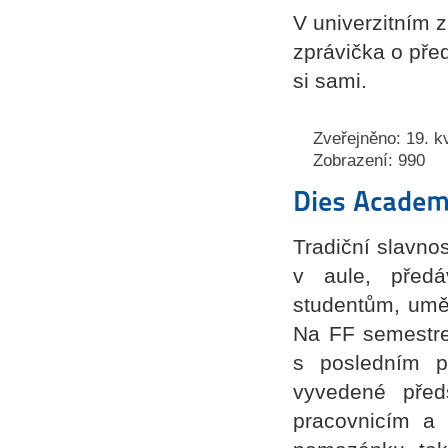
V univerzitním 
zprávička o pře
si sami.
Zveřejněno: 19. k
Zobrazení: 990
Dies Academi
Tradiční slavnos
v aule, předá
studentům, umě
Na FF semestre
s posledním p
vyvedené před
pracovnicím a