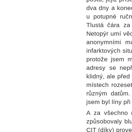
dva dny a konec
u potupné ručn
Tlustá čára za
Netopýr umí věc
anonymními ma
infarktových sit
protože jsem mě
adresy se nepř
klidný, ale pře
místech rozese
různým datům. 
jsem byl líny při
A za všechno 
způsobovaly blu
CIT (díky) prove