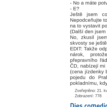
- No a máte potv
- E?
Ještě jsem co
Nepodceňujte to
na to vystavit p
(Další den jsem 
No, zkusil jsem
skvosty se ješt
EDIT: Takže odp
nárok, proto
přepravního řád
ČD, nabízejí mi
(cena jízdenky b
pojedu do Pra
pokladnímu, když
Zveřejněno: 21. k
Zobrazení: 778
Dies comedi