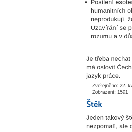
Posílení esote
humanitních ob
neprodukují, 
Uzavírání se
rozumu a v dů
Je třeba nechat
má oslovit Čechy
jazyk práce.
Zveřejněno: 22. k
Zobrazení: 1591
Štěk
Jeden takový ště
nezpomalí, ale o