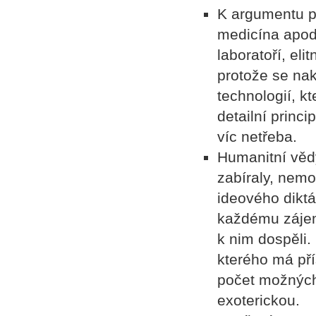
K argumentu př
medicína apod
laboratoří, el
protože se nak
technologií, k
detailní princi
víc netřeba.
Humanitní vědy
zabíraly, nem
ideového diktát
každému zájemc
k nim dospěli.
kterého má pří
počet možných
exoterickou.