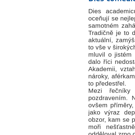
Dies academic
oceňují se nejle
samotném zaháje
Tradičně je to 
aktuální, zamýš
to vše v širokýc
mluvil o jistém
dalo říci nedos
Akademii, vztah
nároky, aférkam
to předestřel.
Mezi řečníky
pozdravením. N
ovšem příměry, 
jako výraz dep
obzor, kam se p
moři nešťastn
odděloval zrno o