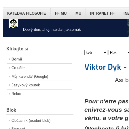
KATEDRA FILOSOFIE
FF MU
MU
INTRANET FF
IN
Dobrý den, ahoj, nazdar, jaksemáš
Klikejte si
Domů
Viktor Dyk -
Co učím
Můj kalendář (Google)
Asi b
Jazykový koutek
Relax
Pour n'etre pa
enivrez-vous s
Blok
vértu, a votre 
Občasník (osobní blok)
(Nechcete-li bý
Facebook