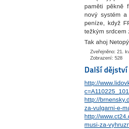
paměti pěkně f
nový systém a s
peníze, když FF
težkým srdcem 
Tak ahoj Netopýr
Zveřejněno: 21. k
Zobrazení: 528
Další dějstv
http://www.lido
c=A110225_101
http://brnensky.
za-vulgarni-e-ma
http://www.ct24.
musi-za-vyhruzn