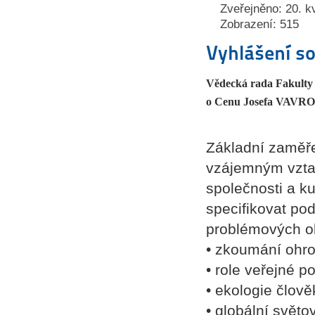
Zveřejněno: 20. k
Zobrazení: 515
Vyhlášení s
Vědecká rada Fakulty s
o Cenu Josefa VAVR
Základní zaměře
vzájemným vzta
společnosti a k
specifikovat pod
problémových o
• zkoumání ohrož
• role veřejné po
• ekologie člov
• globální svět