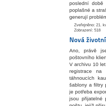
poslední době 
poplašné a straš
generují problé
Zveřejněno: 21. k
Zobrazení: 518
Nová životní
Ano, právě js
poštovního klie
V archivu 10 le
registrace na
táhnoucích kau
šablony a filtry
je potřeba expo
jsou přijatelné
poštu, jejíž př