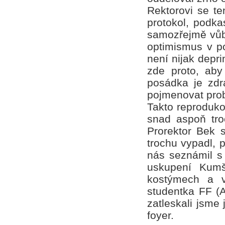
Rektorovi se te
protokol, podkas
samozřejmě vůbe
optimismus v po
není nijak depr
zde proto, aby
posádka je zdr
pojmenovat probl
Takto reproduko
snad aspoň tro
Prorektor Bek s
trochu vypadl, 
nás seznámil s
uskupení Kumš
kostýmech a v
studentka FF (A
zatleskali jsme 
foyer.