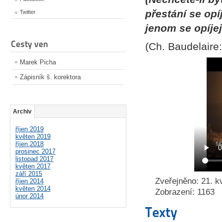
přestání se opíj
Twitter
jenom se opíjej
Cesty ven
(Ch. Baudelaire
Marek Picha
Zápisník š. korektora
Archiv
říjen 2019
květen 2019
říjen 2018
prosinec 2017
listopad 2017
květen 2017
září 2015
Zveřejněno: 21. k
říjen 2014
květen 2014
Zobrazení: 1163
únor 2014
Texty