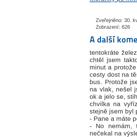
Zveřejněno: 30. k
Zobrazení: 626
A další kome
tentokráte žele
chtěl jsem takt
minut a protože 
cesty dost na tě
bus. Protože js
na vlak, nešel 
ok a jelo se, st
chvilka na vyří
stejně jsem byl
- Pane a máte p
- No nemám, t
nečekal na výsl