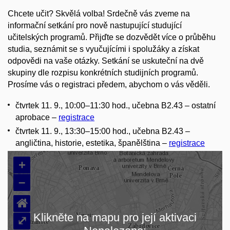
Chcete učit? Skvělá volba! Srdečně vás zveme na
informační setkání pro nově nastupující studující
učitelských programů. Přijďte se dozvědět více o průběhu
studia, seznámit se s vyučujícími i spolužáky a získat
odpovědi na vaše otázky. Setkání se uskuteční na dvě
skupiny dle rozpisu konkrétních studijních programů.
Prosíme vás o registraci předem, abychom o vás věděli.
čtvrtek 11. 9., 10:00–11:30 hod., učebna B2.43 – ostatní
aprobace –
registrace
čtvrtek 11. 9., 13:30–15:00 hod., učebna B2.43 –
angličtina, historie, estetika, španělština –
registrace
+
–
⌂
Klikněte na mapu pro její aktivaci
⤢