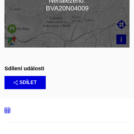
Nenalezeno:
Načítám mapu…
BVA20N04009

i
Sdílení události
SDÍLET
Přidat
do
kalendáře