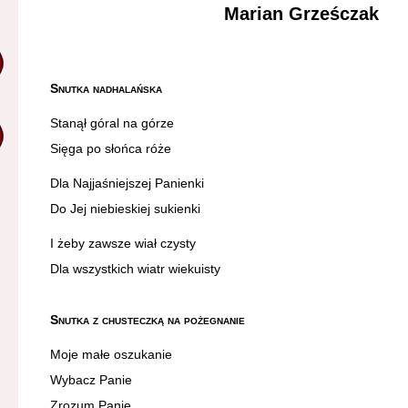
Marian Grześczak
Snutka nadhalańska
Stanął góral na górze
Sięga po słońca róże
Dla Najjaśniejszej Panienki
Do Jej niebieskiej sukienki
I żeby zawsze wiał czysty
Dla wszystkich wiatr wiekuisty
Snutka z chusteczką na pożegnanie
Moje małe oszukanie
Wybacz Panie
Zrozum Panie