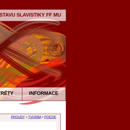
TAVU SLAVISTIKY FF MU
TRÉTY
INFORMACE
PROUDY
>
TVORBA
>
POEZIE