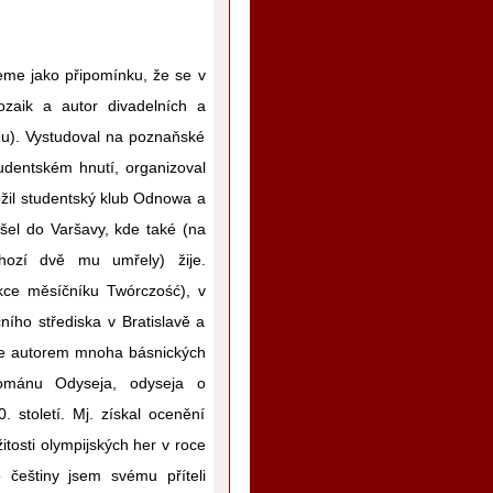
jeme jako připomínku, že se v
ozaik a autor divadelních a
mu). Vystudoval na poznaňské
tudentském hnutí, organizoval
ožil studentský klub Odnowa a
šel do Varšavy, kde také (na
hozí dvě mu umřely) žije.
kce měsíčníku Twórczość), v
ního střediska v Bratislavě a
. Je autorem mnoha básnických
románu Odyseja, odyseja o
 století. Mj. získal ocenění
itosti olympijských her v roce
 češtiny jsem svému příteli