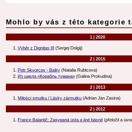
Mohlo by vás z této kategorie t
1 | 2020
Výběr z Dignitas III
(Sergej Dolgij)
2 | 2015
Petr Skvorcov - Bajky
(Natalia Rubtcova)
Из цикла «Корабль тумана»
(Galina Prokudina)
2 | 2013
Miłości smutku / Lásky zármutku
(Adrian Jan Zasina)
2 | 2012
France Balantič: Zasypaná ústa a jiné básně
(přeložil a úvo