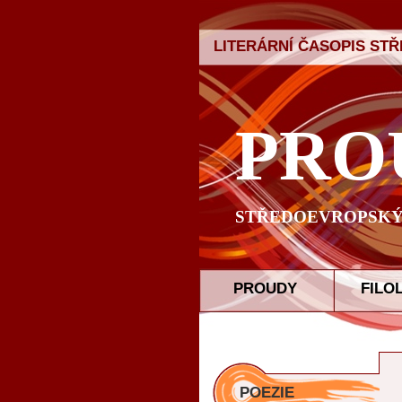
LITERÁRNÍ ČASOPIS ST
PRO
STŘEDOEVROPSKÝ 
PROUDY
FILO
POEZIE