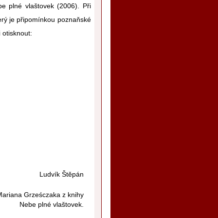
be plné vlaštovek (2006). Při
terý je připomínkou poznaňské
i otisknout:
Ludvík Štěpán
 Mariana Grześczaka z knihy
Nebe plné vlaštovek.