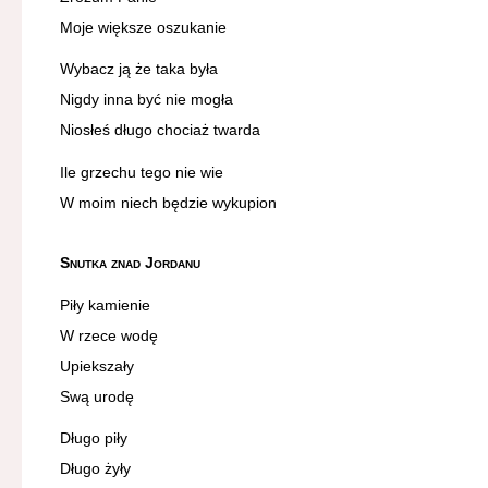
Moje większe oszukanie
Wybacz ją że taka była
Nigdy inna być nie mogła
Niosłeś długo chociaż twarda
Ile grzechu tego nie wie
W moim niech będzie wykupion
Snutka znad Jordanu
Piły kamienie
W rzece wodę
Upiekszały
Swą urodę
Długo piły
Długo żyły