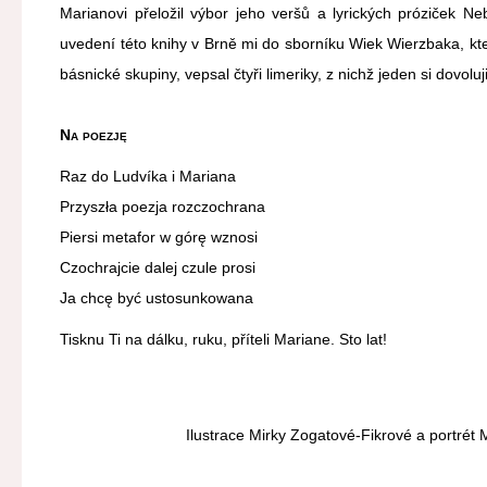
Marianovi přeložil výbor jeho veršů a lyrických próziček Ne
uvedení této knihy v Brně mi do sborníku Wiek Wierzbaka, k
básnické skupiny, vepsal čtyři limeriky, z nichž jeden si dovoluj
Na poezję
Raz do Ludvíka i Mariana
Przyszła poezja rozczochrana
Piersi metafor w górę wznosi
Czochrajcie dalej czule prosi
Ja chcę być ustosunkowana
Tisknu Ti na dálku, ruku, příteli Mariane. Sto lat!
Ilustrace Mirky Zogatové-Fikrové a portrét