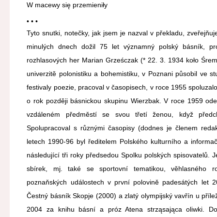
W macewy się przemieniły
• • •
Tyto snutki, notečky, jak jsem je nazval v překladu, zveřejňu
minulých dnech dožil 75 let významný polský básník, pr
rozhlasových her Marian Grześczak (* 22. 3. 1934 koło Śre
univerzitě polonistiku a bohemistiku, v Poznani působil ve s
festivaly poezie, pracoval v časopisech, v roce 1955 spoluzal
o rok později básnickou skupinu Wierzbak. V roce 1959 ode
vzdáleném předměstí se svou třetí ženou, když předc
Spolupracoval s různými časopisy (dodnes je členem reda
letech 1990-96 byl ředitelem Polského kulturního a informač
následující tři roky předsedou Spolku polských spisovatelů
sbírek, mj. také se sportovní tematikou, věhlasného 
poznaňských událostech v první polovině padesátých let 20.
Čestný básník Skopje (2000) a zlatý olympijský vavřín u přílež
2004 za knihu básní a próz Atena strząsająca oliwki. Do