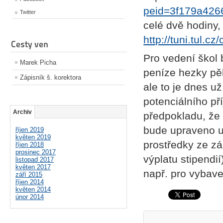
peid=3f179a42
Twitter
celé dvě hodiny, 
http://tuni.tul.cz
Cesty ven
Pro vedení škol 
Marek Picha
peníze hezky pě
Zápisník š. korektora
ale to je dnes u
potenciálního př
Archiv
předpokladu, že
bude upraveno už
říjen 2019
květen 2019
prostředky ze zá
říjen 2018
prosinec 2017
výplatu stipendi
listopad 2017
květen 2017
např. pro vybave
září 2015
říjen 2014
květen 2014
únor 2014