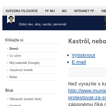
KATEDRA FILOSOFIE
FF MU
MU
INTRANET FF
IN
Dobrý den, ahoj, nazdar, jaksemáš
Kastról, neb
Klikejte si
Domů
Vytisknout
Co učím
E-mail
Můj kalendář (Google)
Jazykový koutek
Relax
Než vyrazíte s k
Blok
http://www.muni
protestovat-za-s
Občasník (osobní blok)
zápisnému říká m
Facebook