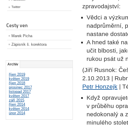
zpravodajství:
Twitter
Vědci a výzkum
Cesty ven
nadprůměrní, 
nastane dostat
Marek Picha
A hned také na
Zápisník š. korektora
učit blbosti, j
rukou psát už 
Archiv
(
Jiří Rusnok: Če
říjen 2019
2.10.2013 | Rubri
květen 2019
říjen 2018
Petr Honzejk
| T
prosinec 2017
listopad 2017
květen 2017
Když opravujete
září 2015
říjen 2014
v průběhu oprav
květen 2014
únor 2014
nedokonalý a z
minulého stolet