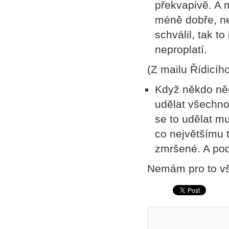
překvapivě. A 
méně dobře, ne
schválil, tak t
neproplatí.
(Z mailu Řídicí
Když někdo něc
udělat všechno
se to udělat mu
co největšímu t
zmršené. A po
Nemám pro to vš