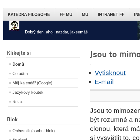
KATEDRA FILOSOFIE
FF MU
MU
INTRANET FF
IN
Dobrý den, ahoj, nazdar, jaksemáš
Jsou to mim
Klikejte si
Domů
Vytisknout
Co učím
E-mail
Můj kalendář (Google)
Jazykový koutek
Relax
Jsou to mimozem
Blok
být rozumné a na
clonou, která má
Občasník (osobní blok)
si vysvětlit to,
Facebook