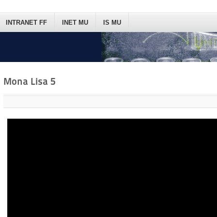
INTRANET FF
INET MU
IS MU
Mona Lisa 5