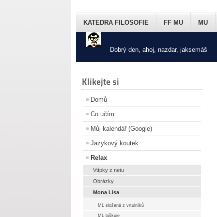
KATEDRA FILOSOFIE
FF MU
MU
Dobrý den, ahoj, nazdar, jaksemáš
Klikejte si
Domů
Co učím
Můj kalendář (Google)
Jazykový koutek
Relax
Vtípky z netu
Obrázky
Mona Lisa
ML složená z vrtulníků
ML laškuje