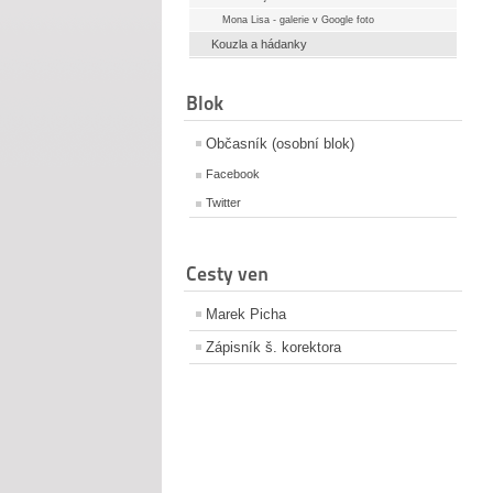
Mona Lisa - galerie v Google foto
Kouzla a hádanky
Blok
Občasník (osobní blok)
Facebook
Twitter
Cesty ven
Marek Picha
Zápisník š. korektora