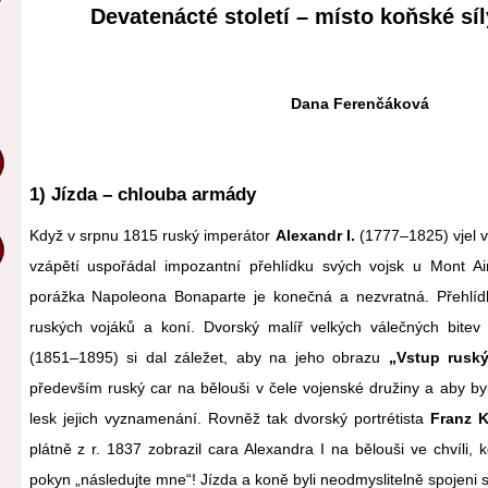
Devatenácté století – místo koňské sí
Dana Ferenčáková
1) Jízda – chlouba armády
Když v srpnu 1815 ruský imperátor
Alexandr I.
(1777–1825) vjel v
vzápětí uspořádal impozantní přehlídku svých vojsk u Mont 
porážka Napoleona Bonaparte je konečná a nezvratná. Přehlídky
ruských vojáků a koní. Dvorský malíř velkých válečných bite
(1851–1895) si dal záležet, aby na jeho obrazu
„Vstup ruský
především ruský car na bělouši v čele vojenské družiny a aby by
lesk jejich vyznamenání. Rovněž tak dvorský portrétista
Franz K
plátně z r. 1837 zobrazil cara Alexandra I na bělouši ve chvíli
pokyn „následujte mne“! Jízda a koně byli neodmyslitelně spojeni 