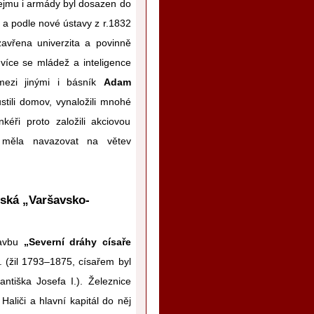
sejmu i armády byl dosazen do
a podle nové ústavy z r.1832
avřena univerzita a povinně
o více se mládež a inteligence
mezi jinými i básník
Adam
tili domov, vynaložili mnohé
éři proto založili akciovou
á měla navazovat na větev
lská „Varšavsko-
tavbu
„Severní dráhy císaře
 (žil 1793–1875, císařem byl
tiška Josefa I.). Železnice
liči a hlavní kapitál do něj