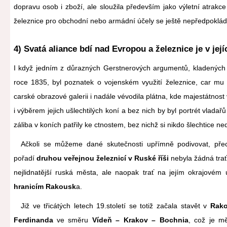
dopravu osob i zboží, ale sloužila především jako výletní atrakce 
železnice pro obchodní nebo armádní účely se ještě nepředpoklád
4) Svatá aliance bdí nad Evropou a železnice je v jej
I když jedním z důrazných Gerstnerových argumentů, kladených c
roce 1835, byl poznatek o vojenském využití železnice, car mu 
carské obrazové galerii i nadále vévodila plátna, kde majestátnos
i výběrem jejich ušlechtilých koní a bez nich by byl portrét vladař
záliba v koních patřily ke ctnostem, bez nichž si nikdo šlechtice ne
Ačkoli se můžeme dané skutečnosti upřímně podivovat, pře
pořadí
druhou veřejnou železnicí v Ruské říši
nebyla žádná trať
nejlidnatější ruská města, ale naopak trať na jejím okrajové
hranicím Rakousk
a.
Již ve třicátých letech 19.století se totiž začala stavět v
Rako
Ferdinanda
ve směru
Vídeň – Krakov – Bochnia
, což je mě