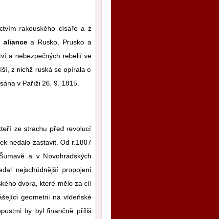
tvím rakouského císaře a z
 aliance
a Rusko, Prusko a
ví a nebezpečných rebelií ve
í, z nichž ruská se opírala o
psána v Paříži 26. 9. 1815.
eří ze strachu před revolucí
ek nedalo zastavit. Od r.1807
 Šumavě a v Novohradských
dal nejschůdnější propojení
kého dvora, které mělo za cíl
ášející geometrii na vídeňské
ustmi by byl finančně příliš