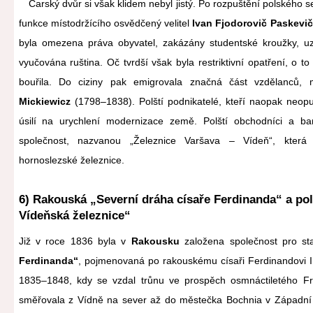
Carský dvůr si však klidem nebyl jistý. Po rozpuštění polského 
funkce místodržícího osvědčený velitel
Ivan Fjodorovič Paskevič
byla omezena práva obyvatel, zakázány studentské kroužky, uz
vyučována ruština. Oč tvrdší však byla restriktivní opatření, o t
bouřila. Do ciziny pak emigrovala značná část vzdělanců, 
Mickiewicz
(1798–1838). Polští podnikatelé, kteří naopak neopus
úsilí na urychlení modernizace země. Polští obchodníci a bank
společnost, nazvanou „Železnice Varšava – Vídeň“, kter
hornoslezské železnice.
6) Rakouská „Severní dráha císaře Ferdinanda“ a po
Vídeňská železnice“
Již v roce 1836 byla v
Rakousku
založena společnost pro s
Ferdinanda“
, pojmenovaná po rakouskému císaři Ferdinandovi I.
1835–1848, kdy se vzdal trůnu ve prospěch osmnáctiletého Fran
směřovala z Vídně na sever až do městečka Bochnia v Západní Ha