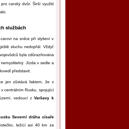
pro carský dvůr. Širší využití
alo.
ích službách
arovi na srdce při slyšení v
ještě sluchu nedopřál. Vždyť
t vojevůdců byla zdůrazňována
ů nemyslitelný. Jízda v sedle a
dovedl představit.
ce jen zůstává faktem, že v
 v centrálním Rusku, spojující
m území, vedoucí z
Varšavy k
usku Severní dráha císaře
stečko, ležící asi 40 km za