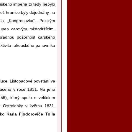
ského impéria to tedy nebylo
hož hranice byly dojednány na
la „Kongresovka“. Polským
oupen carovým místodržícím.
ořádnou pozornost carského
aktivita rakouského panovníka
voluce. Listopadové povstání ve
tlačeno v roce 1831. Na jeho
6), který spolu s velitelem
u Ostrolenky v květnu 1831.
jsko
Karla Fjodoroviče Tolla