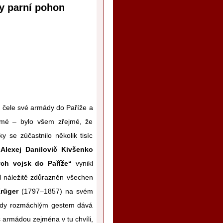
ly parní pohon
 čele své armády do Paříže a
Aimé – bylo všem zřejmé, že
 se zúčastnilo několik tisíc
v
Alexej Danilovič Kivšenko
ch vojsk do Paříže“
vynikl
l náležitě zdůrazněn všechen
rüger
(1797–1857) na svém
, kdy rozmáchlým gestem dává
s armádou zejména v tu chvíli,