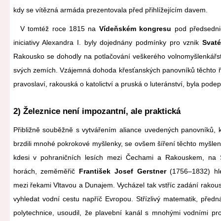
kdy se vítězná armáda prezentovala před přihlížejícím davem.
V tomtéž roce 1815 na
Vídeňském kongresu
pod předsednic
iniciativy Alexandra I. byly dojednány podmínky pro vznik
Svaté
Rakousko se dohodly na potlačování veškerého volnomyšlenkářst
svých zemích. Vzájemná dohoda křesťanských panovníků těchto říš
pravoslaví, rakouská o katolictví a pruská o luteránství, byla pode
2) Železnice není impozantní, ale praktická
Přibližně souběžně s vytvářením aliance uvedených panovníků, kt
brzdili mnohé pokrokové myšlenky, se ovšem šíření těchto myšlen
kdesi v pohraničních lesích mezi Čechami a Rakouskem, na
horách, zeměměřič
František Josef Gerstner
(1756–1832) hle
mezi řekami Vltavou a Dunajem. Vycházel tak vstříc zadání rakous
vyhledat vodní cestu napříč Evropou. Střízlivý matematik, předn
polytechnice, usoudil, že plavební kanál s mnohými vodními prop