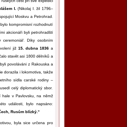
ruských cest při své expedici
lášem I.
(Nikolaj I. žil 1796–
spojující Moskvu a Petrohrad.
m bylo kompromisní rozhodnutí
ími akcionáři byli petrohradští
ův ceremoniář. Díky osobním
volení již
15. dubna 1836
a
čalo stavět asi 1800 dělníků a
í byli povoláváni z Rakouska a
ie dorazila i lokomotiva, takže
etního sídla carské rodiny –
usedl celý diplomatický sbor.
í hale v Pavlovsku, na němž
éto události, bylo napsáno:
Čech, Rusům blízký.“
otivou, byla sice určena pro