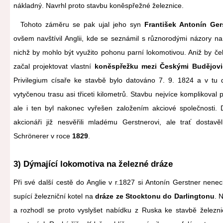
nákladný. Navrhl proto stavbu koněspřežné železnice.
Tohoto záměru se pak ujal jeho syn
František Antonín Ger
ovšem navštívil Anglii, kde se seznámil s různorodými názory na 
nichž by mohlo být využito pohonu parní lokomotivou. Aniž by če
začal projektovat vlastní
koněspřežku mezi Českými Budějov
Privilegium císaře ke stavbě bylo datováno 7. 9. 1824 a v tu 
vytyčenou trasu asi třiceti kilometrů. Stavbu nejvíce komplikoval
ale i ten byl nakonec vyřešen založením akciové společnosti.
akcionáři již nesvěřili mladému Gerstnerovi, ale trať dostavě
Schrönerer v roce
1829
.
3) Dýmající lokomotiva na železné dráze
Při své další cestě do Anglie v r.1827 si Antonín Gerstner nenec
supící železniční kotel na
dráze ze Stocktonu do Darlingtonu
. 
a rozhodl se proto vyslyšet nabídku z Ruska ke stavbě železnič