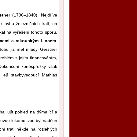
stner
(1796–1840). Nejdříve
stavbu železničních tratí, na
kal na vyřešení tohoto sporu,
icemi a rakouským Lincem
.
dobu již měl mladý Gerstner
 problém s jejím financováním,
 Dokončení koněspřežky však
l její stavbyvedoucí Mathias
hal ujít pohled na dýmající a
Novou lokomotivou byl nadšen
ní trati někde na rozlehlých