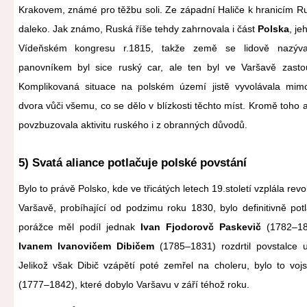
Krakovem, známé pro těžbu soli. Ze západní Haliče k hranicím Ru
daleko. Jak známo, Ruská říše tehdy zahrnovala i část
Polska
, je
Vídeňském kongresu r.1815, takže země se lidově nazýva
panovníkem byl sice ruský car, ale ten byl ve Varšavě zast
Komplikovaná situace na polském území jistě vyvolávala mim
dvora vůči všemu, co se dělo v blízkosti těchto míst. Kromě toho 
povzbuzovala aktivitu ruského i z obranných důvodů.
5) Svatá aliance potlačuje polské povstání
Bylo to právě Polsko, kde ve třicátých letech 19.století vzplála re
Varšavě, probíhající od podzimu roku 1830, bylo definitivně po
porážce měl podíl jednak
Ivan Fjodorovč Paskevič
(1782–185
Ivanem Ivanovičem Dibičem
(1785–1831) rozdrtil povstalce 
Jelikož však Dibič vzápětí poté zemřel na choleru, bylo to vo
(1777–1842), které dobylo Varšavu v září téhož roku.