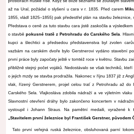
prostorách Ruské říše. Když se blíže seznámil se zoufalým stavem 
až na Ural, požádal o slyšení u cara v r. 1835. Před carem
Miku
1855, vládl 1825–1855) pak předestřel plán na stavbu železnice, 
Představa o ceně za tuto stavbu cara jistě zaskočila a výsledke
o stavbě
pokusné tratě z Petrohradu do Carského Sela
. Hlavn
kupci a šlechtici a předsedou představenstva byl zvolen car
vazbám na carském dvoře bylo Gerstnerovi vydáno stavební po
první práce byly započaty ještě v tomtéž roce v květnu. Stavbu za
přibližně stejný počet vojáků. Nedostávalo se však techniků, kteř
o jejich mzdy se stavba prodražila. Nakonec v říjnu 1837 již z Angl
vlak, řízený Gerstnerem, projel celou trať z Petrohradu až do l
Carského Sela. Vlajkosláva zdobila nádraží a ve výletním vlaku 
Slavnostní otevření dráhy bylo zakončeno koncertem v nádražn
vystoupil i Johann Straus. Na pamětní medaili, vyražené k t
„Stavitelem první železnice byl František Gerstner, původem 
Tato první veřejná ruská železnice, obsluhovaná parní lokom