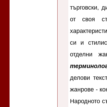
търговски, д
от своя ст
характерист
си и стилис
отделни ж
терминоло
делови текс
жанрове - ко
Народното съ