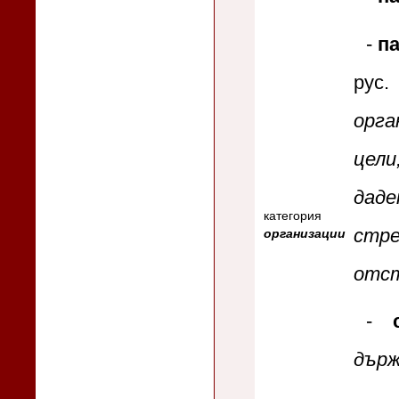
-
п
рус
орга
цели
даде
категория
стр
организации
отст
-
държ