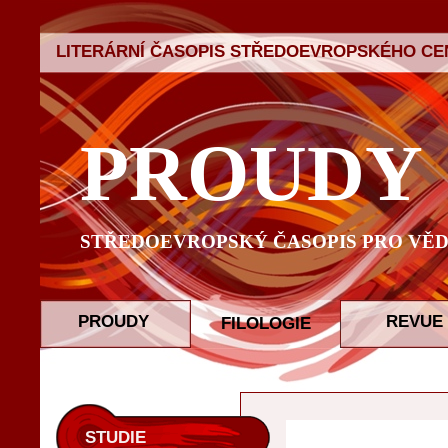
LITERÁRNÍ ČASOPIS STŘEDOEVROPSKÉHO CEN
PROUDY
STŘEDOEVROPSKÝ ČASOPIS PRO VĚD
PROUDY
REVUE
FILOLOGIE
STUDIE