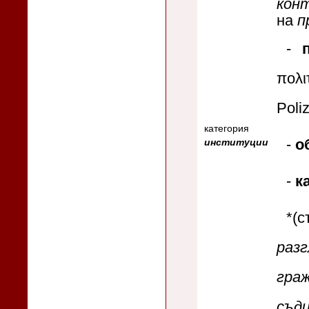
конт
на
п
-
πολ
Poliz
категория
-
о
институции
-
к
*
раз
граж
съд