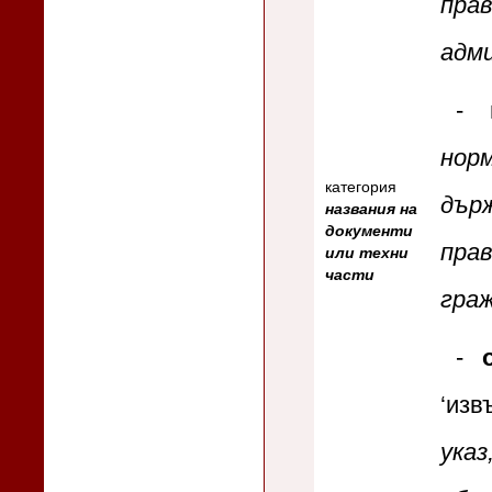
пра
адм
-
нор
категория
дър
названия на
документи
пра
или техни
части
гра
-
‘из
ука