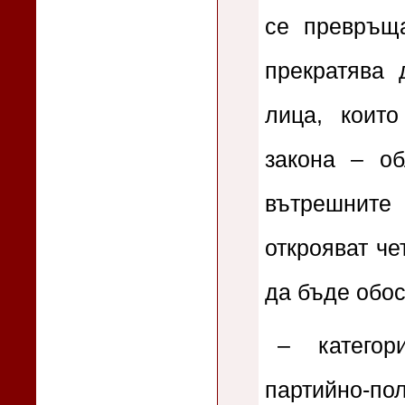
се превръщ
прекратява 
лица, коит
закона – о
вътрешните
открояват че
да бъде обос
– катего
партийно-по