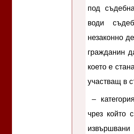
под съдебна
води съде
незаконно де
гражданин д
което е стан
участващ в 
– категор
чрез който 
извършвани