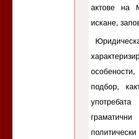
актове на М
искане, запо
Юридическ
характеризи
особености
подбор, ка
употребат
граматични
политически