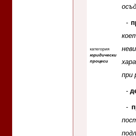
осъд
-
п
ко
нев
категория
юридически
хар
процеси
при 
-
д
-
п
пос
подл