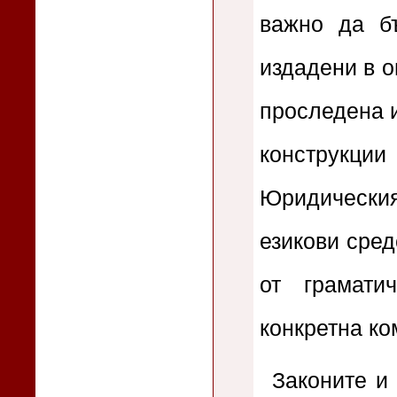
важно да б
издадени в о
проследена и
конструкц
Юридически
езикови сред
от грамати
конкретна ко
Законите и 