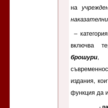
на
учрежде
наказателни
– категори
включва т
брошури
, 
съвременнос
издания, ко
функция да 
-
п