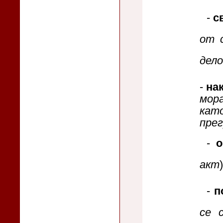
-
с
от с
дело
-
на
мора
като
пре
-
о
акт
)
-
п
се 