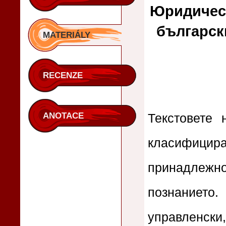
Юридическ
български
MATERIÁLY
RECENZE
ANOTACE
Текстовете
класифиц
принадлежн
познанието
управленс