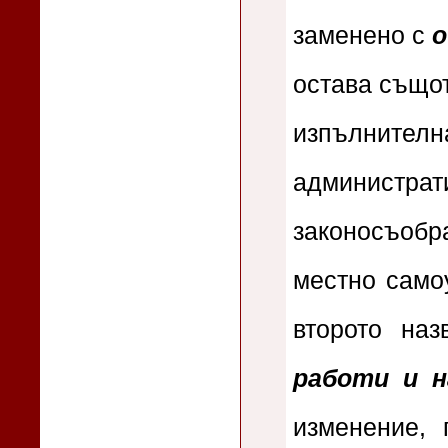
заменено с
о
остава същот
изпълнит
администр
законосъобр
местно само
второто на
работи и н
изменение, 