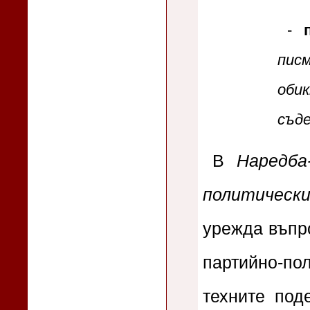
-
пис
обик
съде
В
Наредба
политически
урежда въпро
партийно-пол
техните под