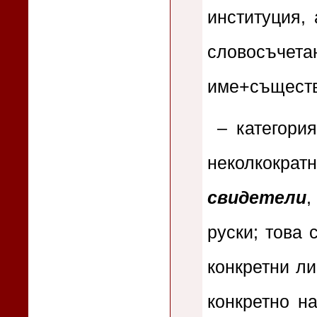
институция, 
словосъчет
име+съществ
– категори
неколкокр
свидетели
,
руски; това
конкретни ли
конкретно н