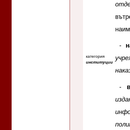
отд
вът
наим
-
н
категория
учре
институции
нака
-
изда
инф
поли