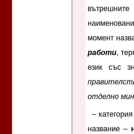
вътрешнит
наименование
момент назв
работи
, те
език със з
правителст
отделно ми
– категори
название –