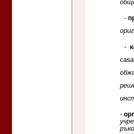
общ
-
п
ориг
-
к
cas
обж
реш
инст
-
орг
учре
ръко