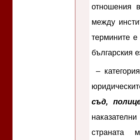
отношения 
между инсти
термините е 
българския е
– категори
юридически
съд, полиц
наказателни 
страната 