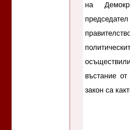
на Демокр
председате
правителство
политическ
осъществи
въстание от 
закон са как