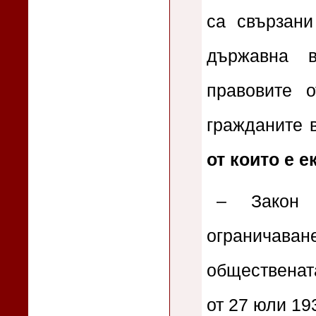
са свързан
държавна в
правовите 
гражданите 
от които е е
– Закон 
ограничаване
обществената
от 27 юли 193