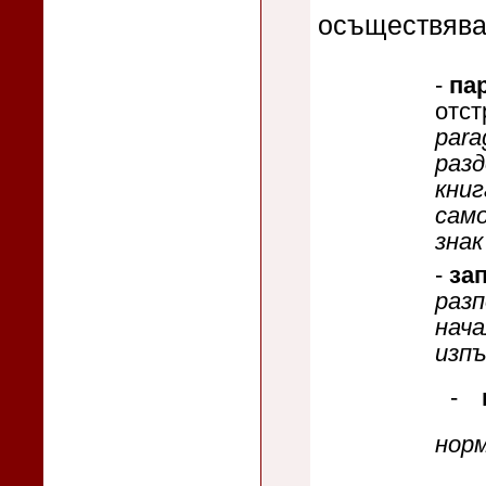
осъществява
-
па
отст
para
разд
книг
само
знак
-
за
разп
нача
изпъ
-
норм