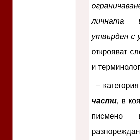
ограничав
личната 
утвърден с 
открояват сл
и терминолог
– категори
части
, в ко
писмено 
разпореждан