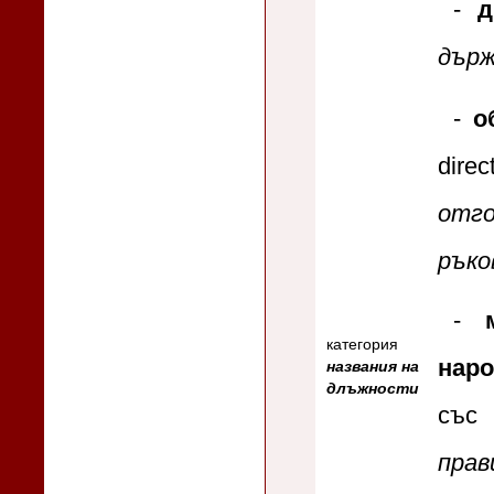
-
д
държ
-
о
dire
отг
ръко
-
категория
наро
названия на
длъжности
със
прав