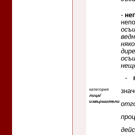
-
не
непо
осъщ
ведн
няко
дир
осъ
нещ
-
категория
зна
лица/
извършители
отг
про
дей