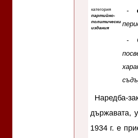
-
категория
партийно-
политически
пери
издания
-
посв
хара
съдъ
Наредба-з
държавата, 
1934 г. е пр