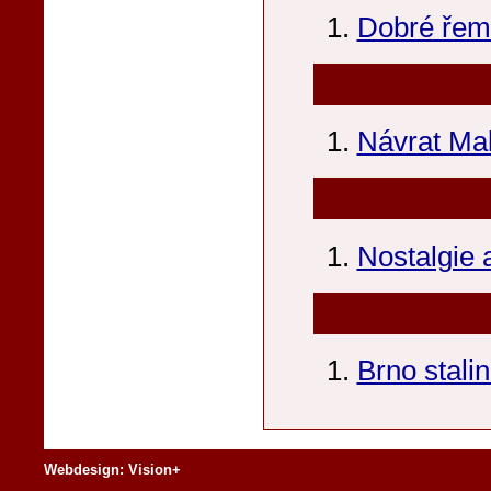
Dobré řem
Návrat Mal
Nostalgie 
Brno stali
Webdesign: Vision+