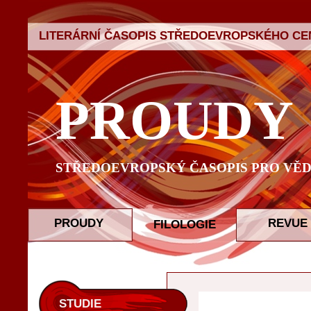
LITERÁRNÍ ČASOPIS STŘEDOEVROPSKÉHO CEN
PROUDY
STŘEDOEVROPSKÝ ČASOPIS PRO VĚD
PROUDY
REVUE
FILOLOGIE
STUDIE