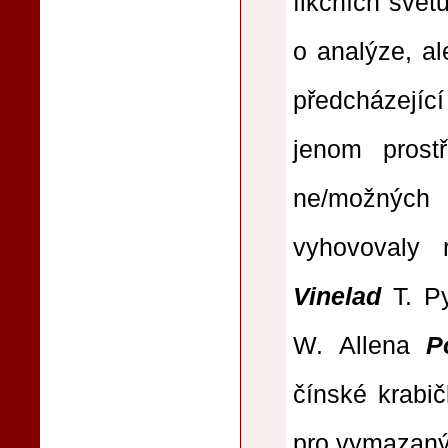
fikčních svět
o analýze, al
předcházejíc
jenom prost
ne/možných
f
vyhovovaly
Vinelad
T. Py
W. Allena
P
čínské krabi
pro vymazaný