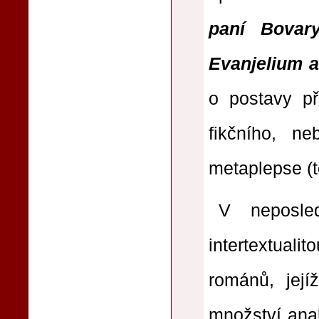
paní Bovar
Evanjelium a
o postavy př
fikčního, ne
metaplepse (t
V neposle
intertextual
románů, její
množství analy