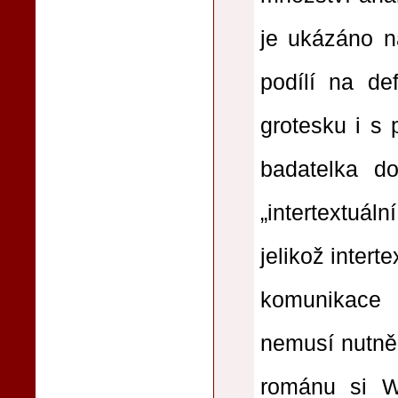
je ukázáno n
podílí na de
grotesku i s 
badatelka d
„inter­textuá
jelikož inter­t
komunikace
nemusí nutně 
románu si W