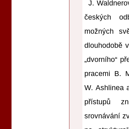
J. Waldnero
českých od
možných svě
dlouhodobě v
„dvorního“ pře
pracemi B. M
W. Ashlinea 
přístupů z
srovnávání zv