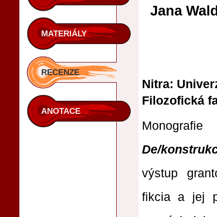
Jana Wald
MATERIÁLY
RECENZE
Nitra: Univer
Filozofická f
ANOTACE
Monografie 
De/konstruk
výstup gran
fikcia a jej