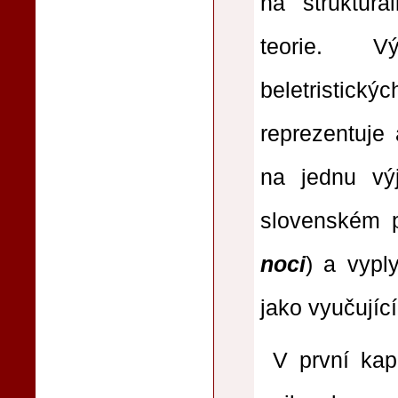
na strukturali
teorie. V
beletristický
reprezentuje
na jednu vý
slovenském 
noci
) a vypl
jako vyučující
V první kap