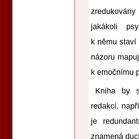
zredukovány 
jakákoli ps
k němu staví
názoru mapuj
k emočnímu p
Kniha by s
redakci, napří
je redundan
znamená duch 