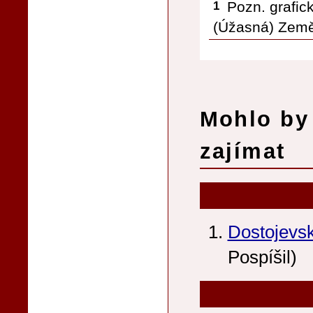
Pozn. grafic
1
(Úžasná) Zem
Mohlo by 
zajímat
Dostojevs
Pospíšil)