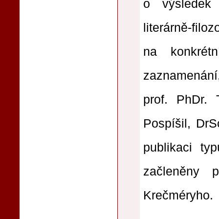
o výsledek 
literárně‑filoz
na konkrétn
zaznamenání, 
prof. PhDr. 
Pospíšil, DrS
publikaci ty
začleněny 
Krečméryho.