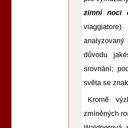
zimní noci c
viaggiatore)
analyzovaný
důvodu jaké
srovnání; po
světa se znak
Kromě výz
zmíněných rom
Waldnerová p