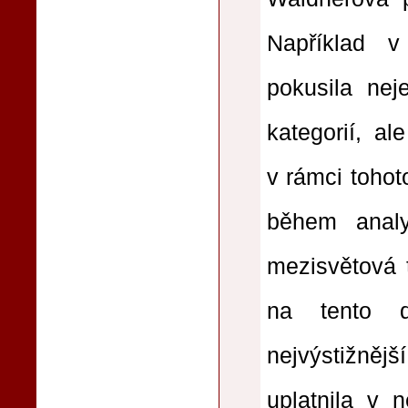
Například v
pokusila nej
kategorií, a
v rámci tohot
během analy
mezisvětová t
na tento d
nejvýstižněj
uplatnila v 