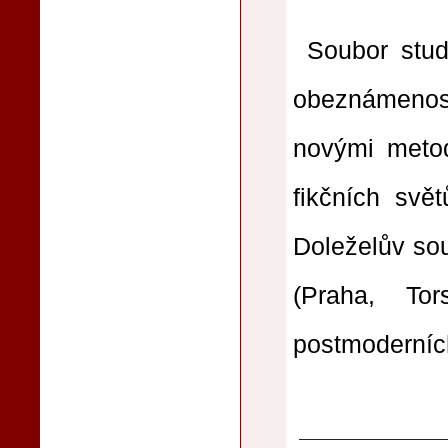
Soubor stud
obeznámenost
novými metod
fikčních svě
Doleželův so
(Praha, To
postmoderníc