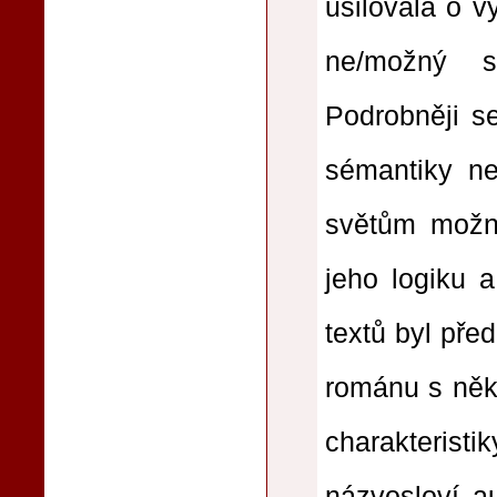
usilovala o v
ne/možný
sv
Podrobněji s
sémantiky
n
světům možn
jeho logiku a
textů byl pře
románu s něk
charakteristi
názvosloví a