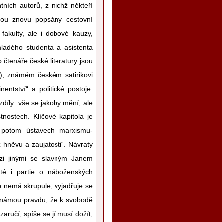
ních autorů, z nichž někteří
jsou znovu popsány cestovní
fakulty, ale i dobové kauzy,
ladého studenta a asistenta
o čtenáře české literatury jsou
), známém českém satirikovi
entství“ a politické postoje.
zdíly: vše se jakoby mění, ale
nostech. Klíčové kapitola je
a potom ústavech marxismu-
ez hněvu a zaujatosti“. Návraty
zi jinými se slavným Janem
ité i partie o náboženských
a nemá skrupule, vyjadřuje se
 známou pravdu, že k svobodě
aručí, spíše se jí musí dožít,