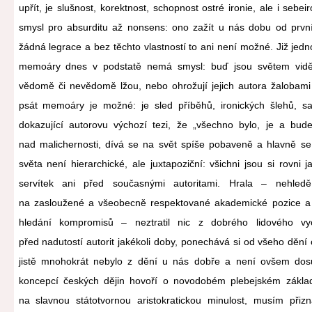
upřít, je slušnost, korektnost, schopnost ostré ironie, ale i sebe
smysl pro absurditu až nonsens: ono zažít u nás dobu od první
žádná legrace a bez těchto vlastností to ani není možné. Již jed
memoáry dnes v podstatě nemá smysl: buď jsou světem vidě
vědomě či nevědomě lžou, nebo ohrožují jejich autora žalobami
psát memoáry je možné: je sled příběhů, ironických šlehů, sar
dokazující autorovu výchozí tezi, že „všechno bylo, je a bude
nad malichernosti, dívá se na svět spíše pobaveně a hlavně se 
světa není hierarchické, ale juxtapoziční: všichni jsou si rovni 
servítek ani před současnými autoritami. Hrala – nehle
na zasloužené a všeobecně respektované akademické pozice a nu
hledání kompromisů – neztratil nic z dobrého lidového vy
před nadutostí autorit jakékoli doby, ponechává si od všeho dění
jistě mnohokrát nebylo z dění u nás dobře a není ovšem dosud
koncepcí českých dějin hovoří o novodobém plebejském zákla
na slavnou státotvornou aristokratickou minulost, musím přizn