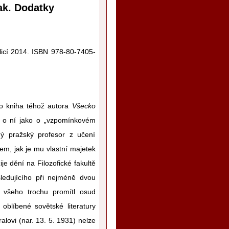
ak. Dodatky
rlicí 2014. ISBN 978-80-7405-
o kniha téhož autora
Všecko
me o ní jako o „vzpomínkovém
ý pražský profesor z učení
m, jak je mu vlastní majetek
je dění na Filozofické fakultě
sledujícího při nejméně dvou
 všeho trochu promítl osud
oblíbené sovětské literatury
alovi (nar. 13. 5. 1931) nelze