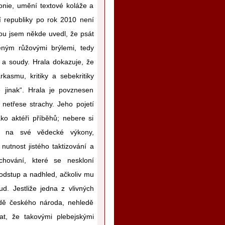
ironie, umění textové koláže a
 republiky po rok 2010 není
nou jsem někde uvedl, že psát
ným růžovými brýlemi, tedy
 a soudy. Hrala dokazuje, že
kasmu, kritiky a sebekritiky
 jinak“. Hrala je povznesen
netřese strachy. Jeho pojetí
jako aktéři příběhů; nebere si
dě na své vědecké výkony,
tnost jistého taktizování a
chování, které se neskloní
 odstup a nadhled, ačkoliv mu
. Jestliže jedna z vlivných
dě českého národa, nehledě
at, že takovými plebejskými