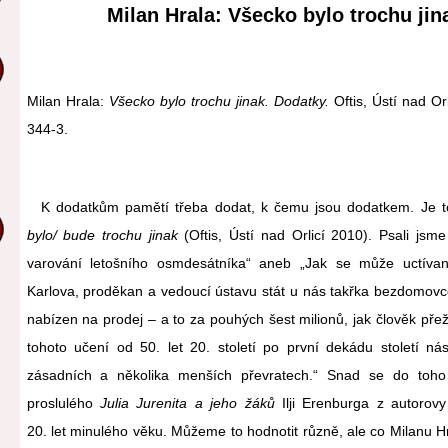
Milan Hrala: Všecko bylo trochu jin
Milan Hrala:
Všecko bylo trochu jinak. Dodatky.
Oftis, Ústí nad O
344-3.
K dodatkům pamětí třeba dodat, k čemu jsou dodatkem. Je t
bylo/ bude trochu jinak
(Oftis, Ústí nad Orlicí 2010). Psali js
varování letošního osmdesátníka“ aneb „Jak se může uctívan
Karlova, proděkan a vedoucí ústavu stát u nás takřka bezdomovce
nabízen na prodej – a to za pouhých šest milionů, jak člověk přeži
tohoto učení od 50. let 20. století po první dekádu století ná
zásadních a několika menších převratech.“ Snad se do toho
proslulého
Julia Jurenita a jeho žáků
Ilji Erenburga z autorovy 
20. let minulého věku. Můžeme to hodnotit různě, ale co Milanu Hr