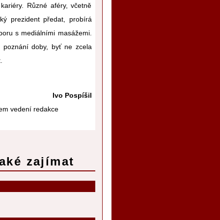
 kariéry. Různé aféry, včetně
ký prezident předat, probírá
zporu s mediálními masážemi.
 poznání doby, byť ne zcela
.
Ivo Pospíšil
sem vedení redakce
aké zajímat