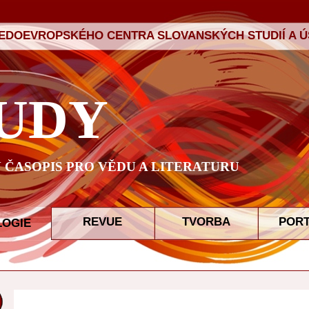
ŘEDOEVROPSKÉHO CENTRA SLOVANSKÝCH STUDIÍ A ÚS
UDY
ČASOPIS PRO VĚDU A LITERATURU
REVUE
TVORBA
POR
LOGIE