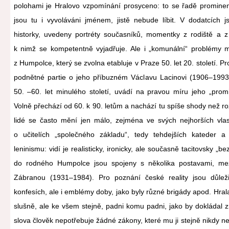
polohami je Hralovo vzpomínání prosyceno: to se řadě prominent
jsou tu i vyvoláváni jménem, jistě nebude líbit. V dodatcích 
historky, uvedeny portréty současníků, momentky z rodiště a z 
k nimž se kompetentně vyjadřuje. Ale i „komunální“ problémy m
z Humpolce, který se zvolna etabluje v Praze 50. let 20. století. Pr
podnětné partie o jeho příbuzném Václavu Lacinovi (1906–1993
50. –60. let minulého století, uvádí na pravou míru jeho „promin
Volně přechází od 60. k 90. letům a nachází tu spíše shody než ro
lidé se často mění jen málo, zejména ve svých nejhorších vlast
o učitelích „společného základu“, tedy tehdejších kateder 
leninismu: vidí je realisticky, ironicky, ale současně tacitovsky „b
do rodného Humpolce jsou spojeny s několika postavami, me
Zábranou (1931–1984). Pro poznání české reality jsou důlež
konfesích, ale i emblémy doby, jako byly různé brigády apod. Hral
slušně, ale ke všem stejně, padni komu padni, jako by dokládal
slova člověk nepotřebuje žádné zákony, které mu ji stejně nikdy nez