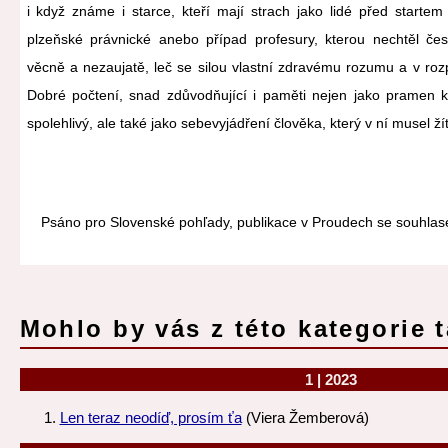
i když známe i starce, kteří mají strach jako lidé před startem
plzeňské právnické anebo případ profesury, kterou nechtěl čes
věcně a nezaujatě, leč se silou vlastní zdravému rozumu a v ro
Dobré počtení, snad zdůvodňující i paměti nejen jako pramen k
spolehlivý, ale také jako sebevyjádření člověka, který v ní musel žít
Psáno pro Slovenské pohľady, publikace v Proudech se souhla
Mohlo by vás z této kategorie t
1 | 2023
Len teraz neodíď, prosím ťa
(Viera Žemberová)