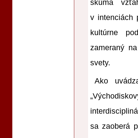
skúma vzťah
v intenciách 
kultúrne po
zameraný na
svety.
Ako uvádz
„Východisko
interdiscipli
sa zaoberá p