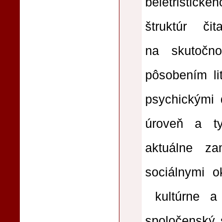
beletristick
štruktúr či
na skutočno
pôsobením li
psychickými d
úroveň a ty
aktuálne za
sociálnymi o
kultúrne a 
spoločenský s