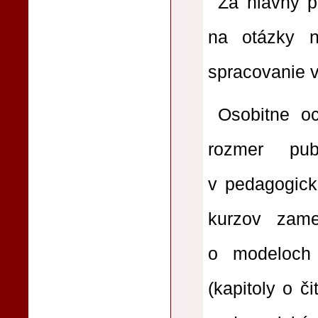
Za hlavný p
na otázky na
spracovanie 
Osobitne oc
rozmer pub
v pedagogick
kurzov zamer
o modeloch 
(kapitoly o č