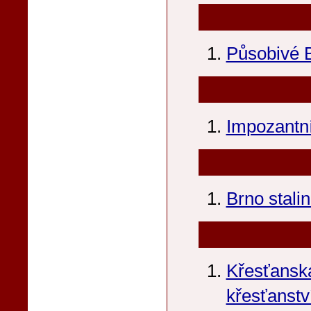
Působivé 
Impozantní
Brno stali
Křesťanská 
křesťanství