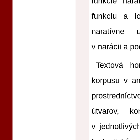
funkcie nara
funkciu a ic
naratívne un
v narácii a po
Textová h
korpusu v an
prostredníct
útvarov, k
v jednotlivýc