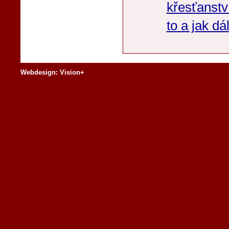
křesťanství
to a jak dá
Webdesign: Vision+