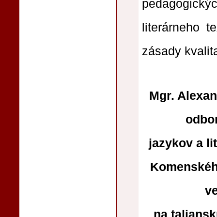
pedagogickýc
literárneho t
zásady kvalit
Mgr. Alexan
odbor
jazykov a li
Komenského
ve
na taliansk