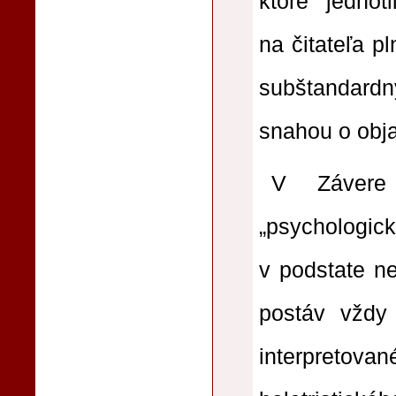
ktoré jednot
na čitateľa p
subštandardný
snahou o obja
V Závere 
„psychologick
v podstate ne
postáv vždy
interpretovan