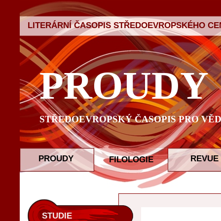
LITERÁRNÍ ČASOPIS STŘEDOEVROPSKÉHO CEN
PROUDY
STŘEDOEVROPSKÝ ČASOPIS PRO VĚD
PROUDY
REVUE
FILOLOGIE
STUDIE