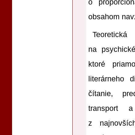
o proporcion
obsahom navz
Teoretick
na psychické
ktoré priam
literárneho 
čítanie, pre
transport 
z najnovšíc