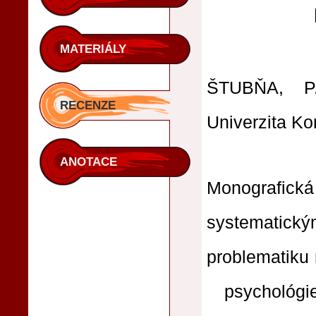
MATERIÁLY
ŠTUBŇA, 
RECENZE
Univerzita K
ANOTACE
Monografick
systematick
problematiku r
psychológie