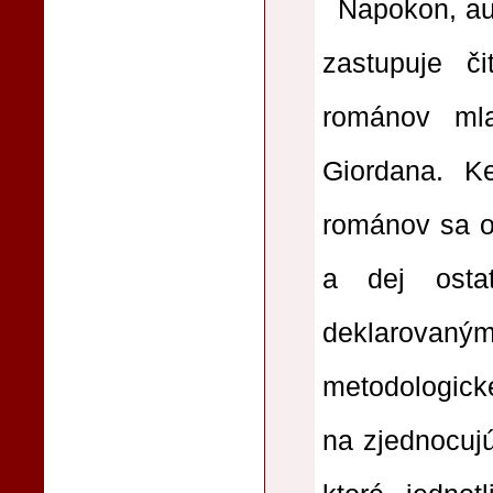
Napokon, aut
zastupuje či
románov mla
Giordana. K
románov sa o
a dej osta
deklarovan
metodolog
na zjednocujú