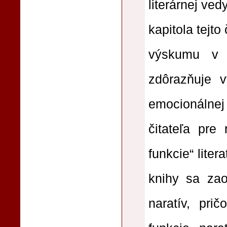
literárnej ve
kapitola tejt
výskumu v r
zdôrazňuje 
emocionálnej
čitateľa pre 
funkcie“ liter
knihy sa zao
naratív, pri