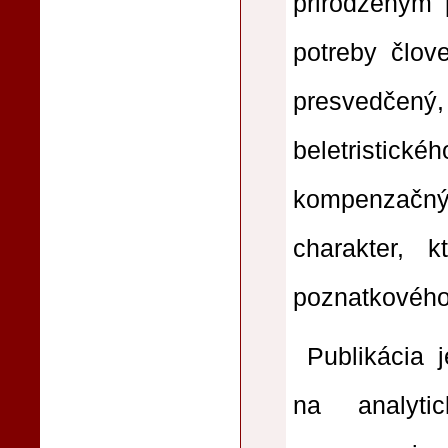
prirodzeným 
potreby člov
presvedče
beletristi
kompenzačný,
charakter, 
poznatkového č
Publikácia 
na analyt