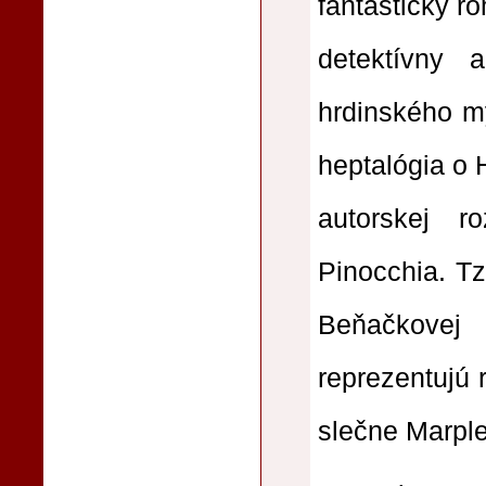
fantastický r
detektívny 
hrdinského m
heptalógia o 
autorskej r
Pinocchia. Tz
Beňačkovej
reprezentujú 
slečne Marple