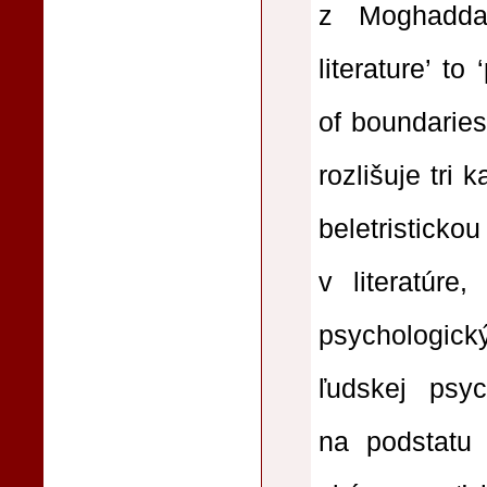
z Moghadda
literature’ to
of boundaries
rozlišuje tri
beletristicko
v literatúre
psychologick
ľudskej psy
na podstatu a