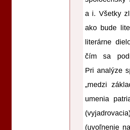
a i. Všetky z
ako bude lit
literárne die
čím sa podi
Pri analýze s
„medzi zákla
umenia patri
(vyjadrovacia
(uvoľnenie na