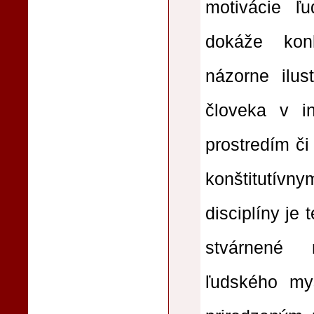
motivácie ľu
dokáže kon
názorne ilus
človeka v in
prostredím či
konštitutívny
disciplíny je 
stvárnené 
ľudského mys